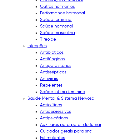
Outros hormônios
Performance hormonal
Saúde feminina
Saúde hormonal
Saúde masculina
Tireoide
Infecções
Antibióticos
Antifúngicos
Antiparasitários
Antissépticos
Antivirais
Repelentes
Saúde íntima feminina
Saúde Mental & Sistema Nervoso
Ansiolíticos
Antidepressivos
Antipsicóticos
Auxiliares para parar de fumar
Cuidados gerais para snc
Estimulantes