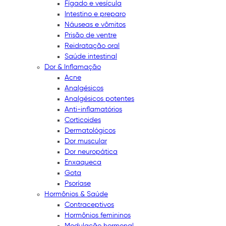
Fígado e vesícula
Intestino e preparo
Náuseas e vômitos
Prisão de ventre
Reidratação oral
Saúde intestinal
Dor & Inflamação
Acne
Analgésicos
Analgésicos potentes
Anti-inflamatórios
Corticoides
Dermatológicos
Dor muscular
Dor neuropática
Enxaqueca
Gota
Psoríase
Hormônios & Saúde
Contraceptivos
Hormônios femininos
Modulação hormonal