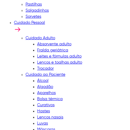
Pastilhas
Salgadinhos
Sorvetes
Cuidado Pessoal
Cuidado Adulto
Absorvente adulto
Fralda geriátrica
Leites e fórmulas adulto
Lenços e toalhas adulto
Trocador
Cuidado ao Paciente
Álcool
Algodão
Aparelhos
Bolsa térmica
Curativos
Hastes
Lenços nasais
Luvas
Máscaras