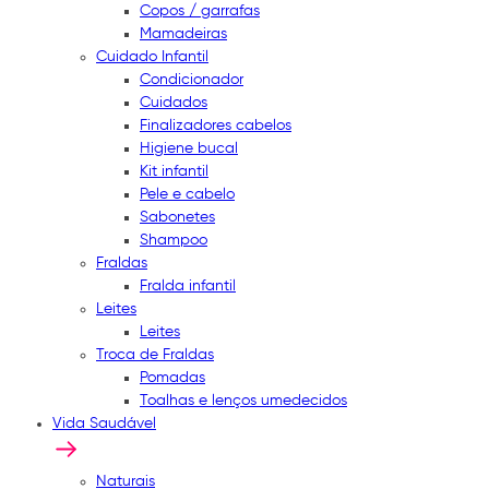
Copos / garrafas
Mamadeiras
Cuidado Infantil
Condicionador
Cuidados
Finalizadores cabelos
Higiene bucal
Kit infantil
Pele e cabelo
Sabonetes
Shampoo
Fraldas
Fralda infantil
Leites
Leites
Troca de Fraldas
Pomadas
Toalhas e lenços umedecidos
Vida Saudável
Naturais