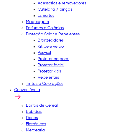
Acessórios e removedores
Cutelaria / pinças
Esmaltes
Maquiagem
Perfumes e Colônias
Proteção Solar e Repelentes
Bronzeadores
Kit pele verão
Pós-sol
Protetor corporal
Protetor facial
Protetor kids
Repelentes
Tintas e Colorações
Conveniência
Barras de Cereal
Bebidas
Doces
Eletrônicos
Mercearia