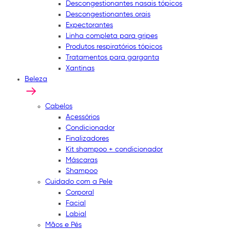
Descongestionantes nasais tópicos
Descongestionantes orais
Expectorantes
Linha completa para gripes
Produtos respiratórios tópicos
Tratamentos para garganta
Xantinas
Beleza
Cabelos
Acessórios
Condicionador
Finalizadores
Kit shampoo + condicionador
Máscaras
Shampoo
Cuidado com a Pele
Corporal
Facial
Labial
Mãos e Pés