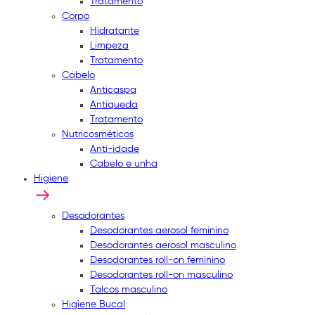
Tratamento
Corpo
Hidratante
Limpeza
Tratamento
Cabelo
Anticaspa
Antiqueda
Tratamento
Nutricosméticos
Anti-idade
Cabelo e unha
Higiene
Desodorantes
Desodorantes aerosol feminino
Desodorantes aerosol masculino
Desodorantes roll-on feminino
Desodorantes roll-on masculino
Talcos masculino
Higiene Bucal