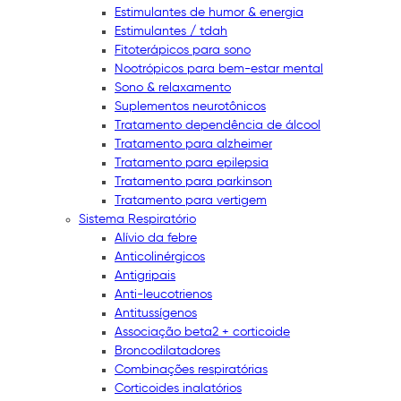
Estimulantes de humor & energia
Estimulantes / tdah
Fitoterápicos para sono
Nootrópicos para bem-estar mental
Sono & relaxamento
Suplementos neurotônicos
Tratamento dependência de álcool
Tratamento para alzheimer
Tratamento para epilepsia
Tratamento para parkinson
Tratamento para vertigem
Sistema Respiratório
Alívio da febre
Anticolinérgicos
Antigripais
Anti-leucotrienos
Antitussígenos
Associação beta2 + corticoide
Broncodilatadores
Combinações respiratórias
Corticoides inalatórios