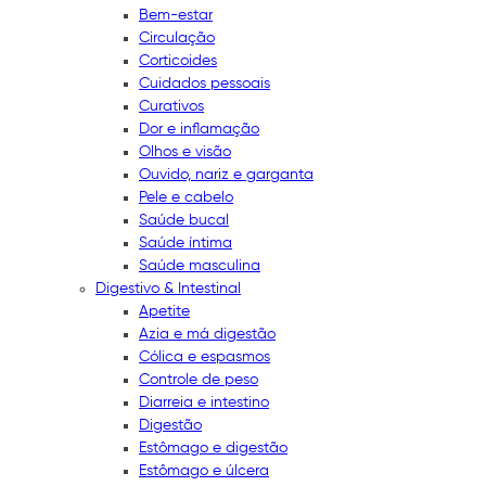
Bem-estar
Circulação
Corticoides
Cuidados pessoais
Curativos
Dor e inflamação
Olhos e visão
Ouvido, nariz e garganta
Pele e cabelo
Saúde bucal
Saúde íntima
Saúde masculina
Digestivo & Intestinal
Apetite
Azia e má digestão
Cólica e espasmos
Controle de peso
Diarreia e intestino
Digestão
Estômago e digestão
Estômago e úlcera