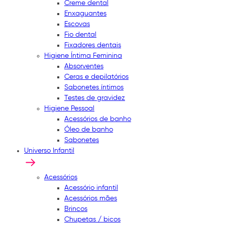
Creme dental
Enxaguantes
Escovas
Fio dental
Fixadores dentais
Higiene Íntima Feminina
Absorventes
Ceras e depilatórios
Sabonetes íntimos
Testes de gravidez
Higiene Pessoal
Acessórios de banho
Óleo de banho
Sabonetes
Universo Infantil
Acessórios
Acessório infantil
Acessórios mães
Brincos
Chupetas / bicos