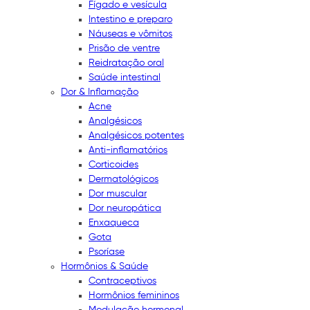
Fígado e vesícula
Intestino e preparo
Náuseas e vômitos
Prisão de ventre
Reidratação oral
Saúde intestinal
Dor & Inflamação
Acne
Analgésicos
Analgésicos potentes
Anti-inflamatórios
Corticoides
Dermatológicos
Dor muscular
Dor neuropática
Enxaqueca
Gota
Psoríase
Hormônios & Saúde
Contraceptivos
Hormônios femininos
Modulação hormonal