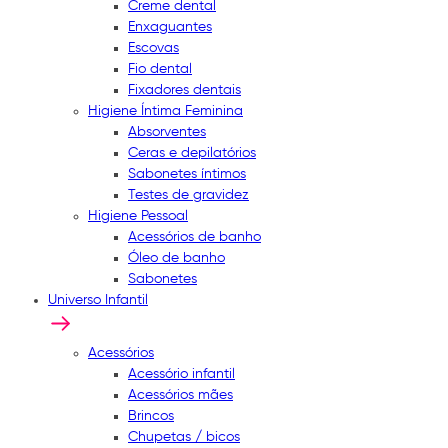
Creme dental
Enxaguantes
Escovas
Fio dental
Fixadores dentais
Higiene Íntima Feminina
Absorventes
Ceras e depilatórios
Sabonetes íntimos
Testes de gravidez
Higiene Pessoal
Acessórios de banho
Óleo de banho
Sabonetes
Universo Infantil
Acessórios
Acessório infantil
Acessórios mães
Brincos
Chupetas / bicos