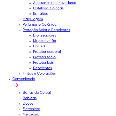
Acessórios e removedores
Cutelaria / pinças
Esmaltes
Maquiagem
Perfumes e Colônias
Proteção Solar e Repelentes
Bronzeadores
Kit pele verão
Pós-sol
Protetor corporal
Protetor facial
Protetor kids
Repelentes
Tintas e Colorações
Conveniência
Barras de Cereal
Bebidas
Doces
Eletrônicos
Mercearia