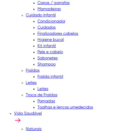
Copos / garrafas
Mamadeiras
Cuidado Infantil
Condicionador
Cuidados
Finalizadores cabelos
Higiene bucal
Kit infantil
Pele e cabelo
Sabonetes
Shampoo
Fraldas
Fralda infantil
Leites
Leites
Troca de Fraldas
Pomadas
Toalhas e lenços umedecidos
Vida Saudável
Naturais