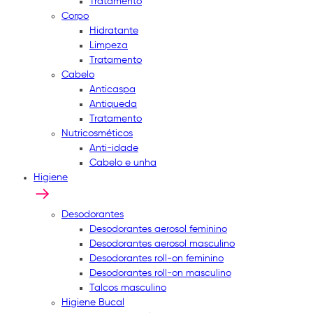
Tratamento
Corpo
Hidratante
Limpeza
Tratamento
Cabelo
Anticaspa
Antiqueda
Tratamento
Nutricosméticos
Anti-idade
Cabelo e unha
Higiene
Desodorantes
Desodorantes aerosol feminino
Desodorantes aerosol masculino
Desodorantes roll-on feminino
Desodorantes roll-on masculino
Talcos masculino
Higiene Bucal