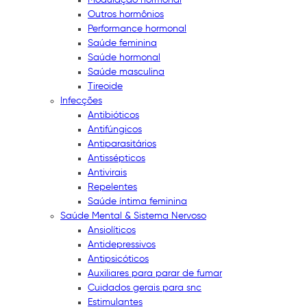
Outros hormônios
Performance hormonal
Saúde feminina
Saúde hormonal
Saúde masculina
Tireoide
Infecções
Antibióticos
Antifúngicos
Antiparasitários
Antissépticos
Antivirais
Repelentes
Saúde íntima feminina
Saúde Mental & Sistema Nervoso
Ansiolíticos
Antidepressivos
Antipsicóticos
Auxiliares para parar de fumar
Cuidados gerais para snc
Estimulantes