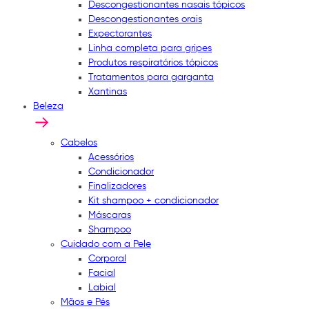
Descongestionantes nasais tópicos
Descongestionantes orais
Expectorantes
Linha completa para gripes
Produtos respiratórios tópicos
Tratamentos para garganta
Xantinas
Beleza
Cabelos
Acessórios
Condicionador
Finalizadores
Kit shampoo + condicionador
Máscaras
Shampoo
Cuidado com a Pele
Corporal
Facial
Labial
Mãos e Pés