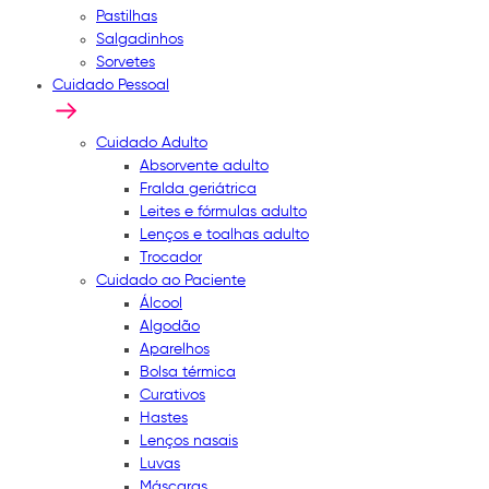
Pastilhas
Salgadinhos
Sorvetes
Cuidado Pessoal
Cuidado Adulto
Absorvente adulto
Fralda geriátrica
Leites e fórmulas adulto
Lenços e toalhas adulto
Trocador
Cuidado ao Paciente
Álcool
Algodão
Aparelhos
Bolsa térmica
Curativos
Hastes
Lenços nasais
Luvas
Máscaras