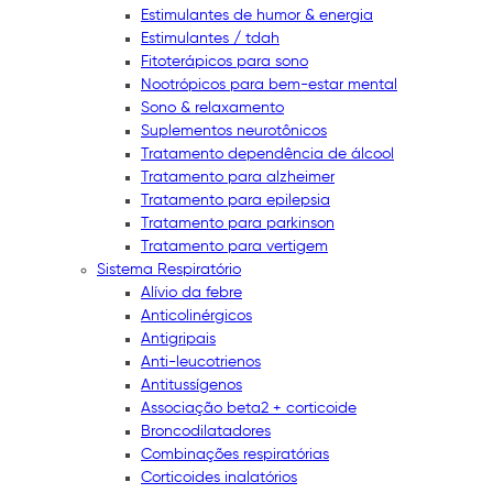
Estimulantes de humor & energia
Estimulantes / tdah
Fitoterápicos para sono
Nootrópicos para bem-estar mental
Sono & relaxamento
Suplementos neurotônicos
Tratamento dependência de álcool
Tratamento para alzheimer
Tratamento para epilepsia
Tratamento para parkinson
Tratamento para vertigem
Sistema Respiratório
Alívio da febre
Anticolinérgicos
Antigripais
Anti-leucotrienos
Antitussígenos
Associação beta2 + corticoide
Broncodilatadores
Combinações respiratórias
Corticoides inalatórios