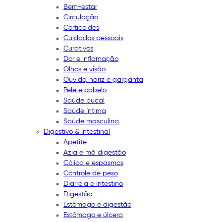
Bem-estar
Circulação
Corticoides
Cuidados pessoais
Curativos
Dor e inflamação
Olhos e visão
Ouvido, nariz e garganta
Pele e cabelo
Saúde bucal
Saúde íntima
Saúde masculina
Digestivo & Intestinal
Apetite
Azia e má digestão
Cólica e espasmos
Controle de peso
Diarreia e intestino
Digestão
Estômago e digestão
Estômago e úlcera