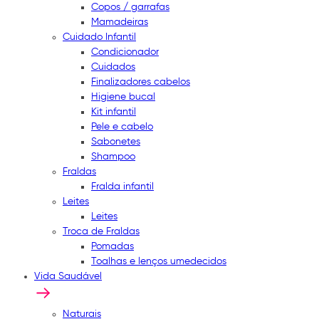
Copos / garrafas
Mamadeiras
Cuidado Infantil
Condicionador
Cuidados
Finalizadores cabelos
Higiene bucal
Kit infantil
Pele e cabelo
Sabonetes
Shampoo
Fraldas
Fralda infantil
Leites
Leites
Troca de Fraldas
Pomadas
Toalhas e lenços umedecidos
Vida Saudável
Naturais