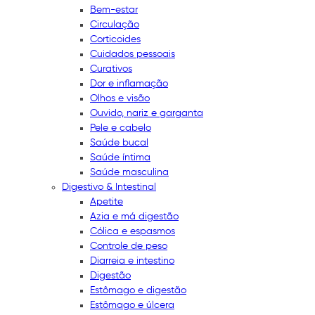
Bem-estar
Circulação
Corticoides
Cuidados pessoais
Curativos
Dor e inflamação
Olhos e visão
Ouvido, nariz e garganta
Pele e cabelo
Saúde bucal
Saúde íntima
Saúde masculina
Digestivo & Intestinal
Apetite
Azia e má digestão
Cólica e espasmos
Controle de peso
Diarreia e intestino
Digestão
Estômago e digestão
Estômago e úlcera