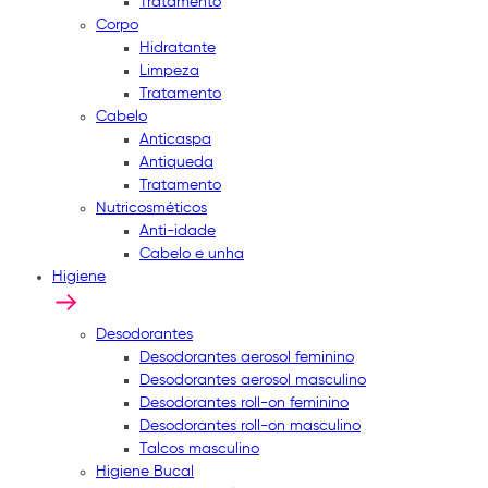
Tratamento
Corpo
Hidratante
Limpeza
Tratamento
Cabelo
Anticaspa
Antiqueda
Tratamento
Nutricosméticos
Anti-idade
Cabelo e unha
Higiene
Desodorantes
Desodorantes aerosol feminino
Desodorantes aerosol masculino
Desodorantes roll-on feminino
Desodorantes roll-on masculino
Talcos masculino
Higiene Bucal