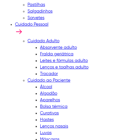
Pastilhas
Salgadinhos
Sorvetes
Cuidado Pessoal
Cuidado Adulto
Absorvente adulto
Fralda geriátrica
Leites e fórmulas adulto
Lenços e toalhas adulto
Trocador
Cuidado ao Paciente
Álcool
Algodão
Aparelhos
Bolsa térmica
Curativos
Hastes
Lenços nasais
Luvas
Máscaras