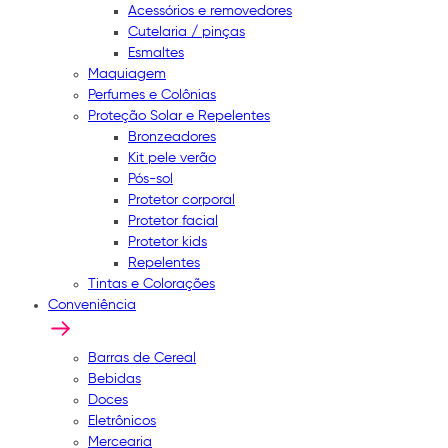
Acessórios e removedores
Cutelaria / pinças
Esmaltes
Maquiagem
Perfumes e Colônias
Proteção Solar e Repelentes
Bronzeadores
Kit pele verão
Pós-sol
Protetor corporal
Protetor facial
Protetor kids
Repelentes
Tintas e Colorações
Conveniência
Barras de Cereal
Bebidas
Doces
Eletrônicos
Mercearia