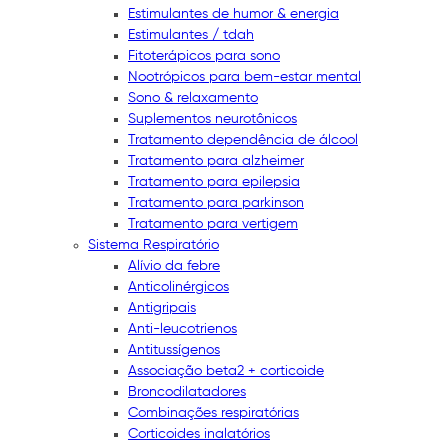
Estimulantes de humor & energia
Estimulantes / tdah
Fitoterápicos para sono
Nootrópicos para bem-estar mental
Sono & relaxamento
Suplementos neurotônicos
Tratamento dependência de álcool
Tratamento para alzheimer
Tratamento para epilepsia
Tratamento para parkinson
Tratamento para vertigem
Sistema Respiratório
Alívio da febre
Anticolinérgicos
Antigripais
Anti-leucotrienos
Antitussígenos
Associação beta2 + corticoide
Broncodilatadores
Combinações respiratórias
Corticoides inalatórios