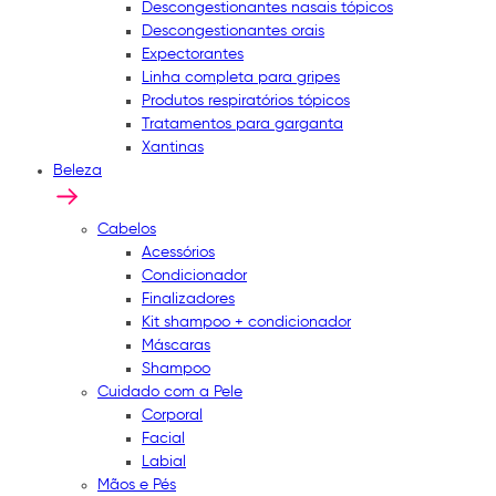
Descongestionantes nasais tópicos
Descongestionantes orais
Expectorantes
Linha completa para gripes
Produtos respiratórios tópicos
Tratamentos para garganta
Xantinas
Beleza
Cabelos
Acessórios
Condicionador
Finalizadores
Kit shampoo + condicionador
Máscaras
Shampoo
Cuidado com a Pele
Corporal
Facial
Labial
Mãos e Pés