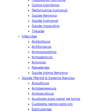
Outros hormônios
Performance hormonal
Saúde feminina
Saúde hormonal
Saúde masculina
Tireoide
Infecções
Antibióticos
Antifúngicos
Antiparasitários
Antissépticos
Antivirais
Repelentes
Saúde íntima feminina
Saúde Mental & Sistema Nervoso
Ansiolíticos
Antidepressivos
Antipsicóticos
Auxiliares para parar de fumar
Cuidados gerais para snc
Estimulantes