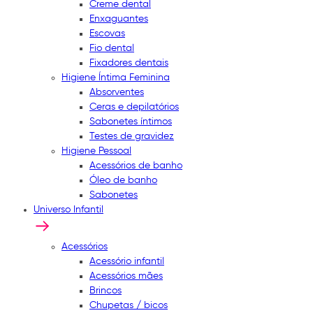
Creme dental
Enxaguantes
Escovas
Fio dental
Fixadores dentais
Higiene Íntima Feminina
Absorventes
Ceras e depilatórios
Sabonetes íntimos
Testes de gravidez
Higiene Pessoal
Acessórios de banho
Óleo de banho
Sabonetes
Universo Infantil
Acessórios
Acessório infantil
Acessórios mães
Brincos
Chupetas / bicos