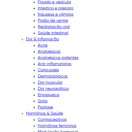
Fígado e vesícula
Intestino e preparo
Náuseas e vômitos
Prisão de ventre
Reidratação oral
Saúde intestinal
Dor & Inflamação
Acne
Analgésicos
Analgésicos potentes
Anti-inflamatórios
Corticoides
Dermatológicos
Dor muscular
Dor neuropática
Enxaqueca
Gota
Psoríase
Hormônios & Saúde
Contraceptivos
Hormônios femininos
Modulação hormonal