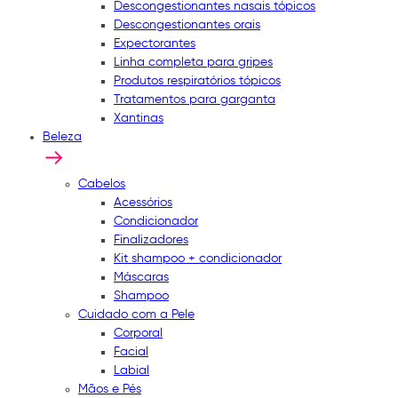
Descongestionantes nasais tópicos
Descongestionantes orais
Expectorantes
Linha completa para gripes
Produtos respiratórios tópicos
Tratamentos para garganta
Xantinas
Beleza
Cabelos
Acessórios
Condicionador
Finalizadores
Kit shampoo + condicionador
Máscaras
Shampoo
Cuidado com a Pele
Corporal
Facial
Labial
Mãos e Pés