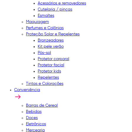
Acessórios e removedores
Cutelaria / pinças
Esmaltes
Maquiagem
Perfumes e Colônias
Proteção Solar e Repelentes
Bronzeadores
Kit pele verão
Pós-sol
Protetor corporal
Protetor facial
Protetor kids
Repelentes
Tintas e Colorações
Conveniência
Barras de Cereal
Bebidas
Doces
Eletrônicos
Mercearia