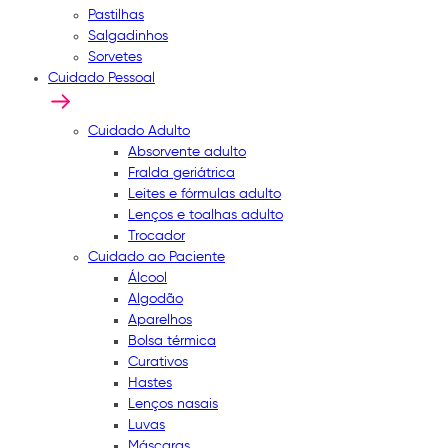
Pastilhas
Salgadinhos
Sorvetes
Cuidado Pessoal
Cuidado Adulto
Absorvente adulto
Fralda geriátrica
Leites e fórmulas adulto
Lenços e toalhas adulto
Trocador
Cuidado ao Paciente
Álcool
Algodão
Aparelhos
Bolsa térmica
Curativos
Hastes
Lenços nasais
Luvas
Máscaras