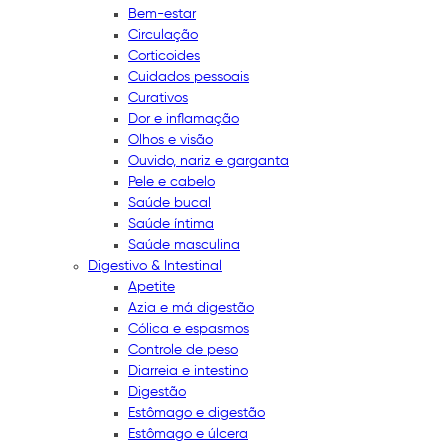
Bem-estar
Circulação
Corticoides
Cuidados pessoais
Curativos
Dor e inflamação
Olhos e visão
Ouvido, nariz e garganta
Pele e cabelo
Saúde bucal
Saúde íntima
Saúde masculina
Digestivo & Intestinal
Apetite
Azia e má digestão
Cólica e espasmos
Controle de peso
Diarreia e intestino
Digestão
Estômago e digestão
Estômago e úlcera