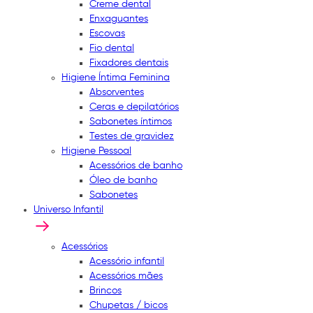
Creme dental
Enxaguantes
Escovas
Fio dental
Fixadores dentais
Higiene Íntima Feminina
Absorventes
Ceras e depilatórios
Sabonetes íntimos
Testes de gravidez
Higiene Pessoal
Acessórios de banho
Óleo de banho
Sabonetes
Universo Infantil
Acessórios
Acessório infantil
Acessórios mães
Brincos
Chupetas / bicos