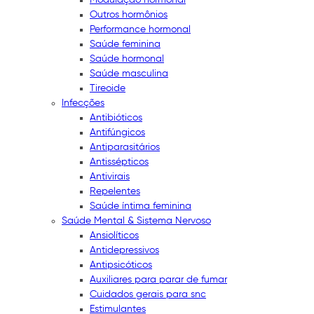
Outros hormônios
Performance hormonal
Saúde feminina
Saúde hormonal
Saúde masculina
Tireoide
Infecções
Antibióticos
Antifúngicos
Antiparasitários
Antissépticos
Antivirais
Repelentes
Saúde íntima feminina
Saúde Mental & Sistema Nervoso
Ansiolíticos
Antidepressivos
Antipsicóticos
Auxiliares para parar de fumar
Cuidados gerais para snc
Estimulantes