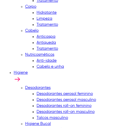
Tratamento
Corpo
Hidratante
Limpeza
Tratamento
Cabelo
Anticaspa
Antiqueda
Tratamento
Nutricosméticos
Anti-idade
Cabelo e unha
Higiene
Desodorantes
Desodorantes aerosol feminino
Desodorantes aerosol masculino
Desodorantes roll-on feminino
Desodorantes roll-on masculino
Talcos masculino
Higiene Bucal