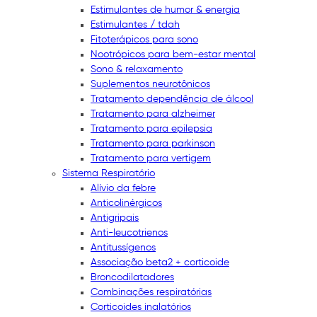
Estimulantes de humor & energia
Estimulantes / tdah
Fitoterápicos para sono
Nootrópicos para bem-estar mental
Sono & relaxamento
Suplementos neurotônicos
Tratamento dependência de álcool
Tratamento para alzheimer
Tratamento para epilepsia
Tratamento para parkinson
Tratamento para vertigem
Sistema Respiratório
Alívio da febre
Anticolinérgicos
Antigripais
Anti-leucotrienos
Antitussígenos
Associação beta2 + corticoide
Broncodilatadores
Combinações respiratórias
Corticoides inalatórios