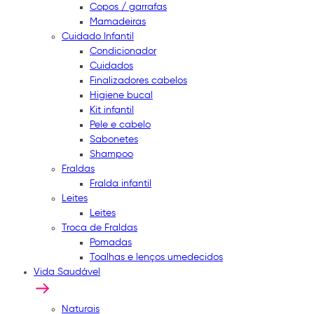
Copos / garrafas
Mamadeiras
Cuidado Infantil
Condicionador
Cuidados
Finalizadores cabelos
Higiene bucal
Kit infantil
Pele e cabelo
Sabonetes
Shampoo
Fraldas
Fralda infantil
Leites
Leites
Troca de Fraldas
Pomadas
Toalhas e lenços umedecidos
Vida Saudável
Naturais