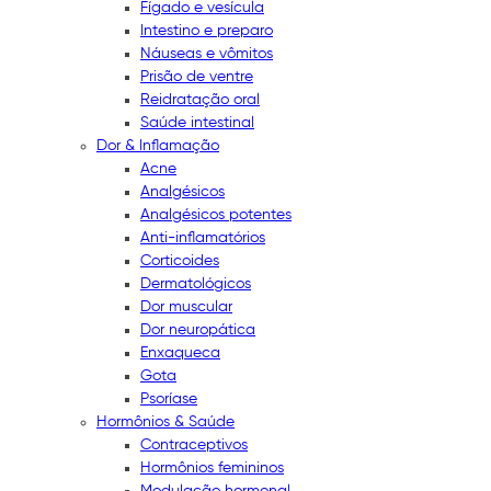
Fígado e vesícula
Intestino e preparo
Náuseas e vômitos
Prisão de ventre
Reidratação oral
Saúde intestinal
Dor & Inflamação
Acne
Analgésicos
Analgésicos potentes
Anti-inflamatórios
Corticoides
Dermatológicos
Dor muscular
Dor neuropática
Enxaqueca
Gota
Psoríase
Hormônios & Saúde
Contraceptivos
Hormônios femininos
Modulação hormonal