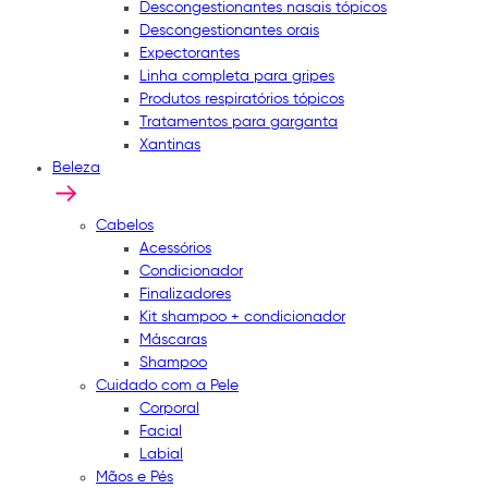
Descongestionantes nasais tópicos
Descongestionantes orais
Expectorantes
Linha completa para gripes
Produtos respiratórios tópicos
Tratamentos para garganta
Xantinas
Beleza
Cabelos
Acessórios
Condicionador
Finalizadores
Kit shampoo + condicionador
Máscaras
Shampoo
Cuidado com a Pele
Corporal
Facial
Labial
Mãos e Pés