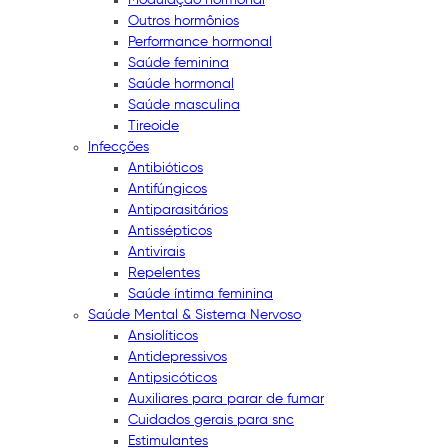
Outros hormônios
Performance hormonal
Saúde feminina
Saúde hormonal
Saúde masculina
Tireoide
Infecções
Antibióticos
Antifúngicos
Antiparasitários
Antissépticos
Antivirais
Repelentes
Saúde íntima feminina
Saúde Mental & Sistema Nervoso
Ansiolíticos
Antidepressivos
Antipsicóticos
Auxiliares para parar de fumar
Cuidados gerais para snc
Estimulantes