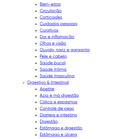
Bem-estar
Circulação
Corticoides
Cuidados pessoais
Curativos
Dor e inflamação
Olhos e visão
Ouvido, nariz e garganta
Pele e cabelo
Saúde bucal
Saúde íntima
Saúde masculina
Digestivo & Intestinal
Apetite
Azia e má digestão
Cólica e espasmos
Controle de peso
Diarreia e intestino
Digestão
Estômago e digestão
Estômago e úlcera