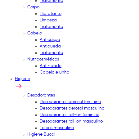
Tratamento
Corpo
Hidratante
Limpeza
Tratamento
Cabelo
Anticaspa
Antiqueda
Tratamento
Nutricosméticos
Anti-idade
Cabelo e unha
Higiene
Desodorantes
Desodorantes aerosol feminino
Desodorantes aerosol masculino
Desodorantes roll-on feminino
Desodorantes roll-on masculino
Talcos masculino
Higiene Bucal