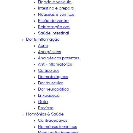
Fígado e vesícula
Intestino e preparo
Náuseas e vômitos
Prisão de ventre
Reidratação oral
Saúde intestinal
Dor & Inflamação
Acne
Analgésicos
Analgésicos potentes
Anti-inflamatórios
Corticoides
Dermatológicos
Dor muscular
Dor neuropática
Enxaqueca
Gota
Psoríase
Hormônios & Saúde
Contraceptivos
Hormônios femininos
Modulação hormonal