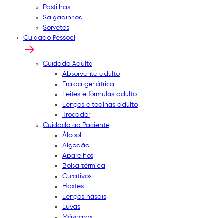
Pastilhas
Salgadinhos
Sorvetes
Cuidado Pessoal
Cuidado Adulto
Absorvente adulto
Fralda geriátrica
Leites e fórmulas adulto
Lenços e toalhas adulto
Trocador
Cuidado ao Paciente
Álcool
Algodão
Aparelhos
Bolsa térmica
Curativos
Hastes
Lenços nasais
Luvas
Máscaras