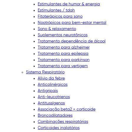
Estimulantes de humor & energia
Estimulantes / tdah
Fitoterápicos para sono
Nootrópicos para bem-estar mental
Sono & relaxamento
Suplementos neurotônicos
Tratamento dependência de álcool
Tratamento para alzheimer
Tratamento para epilepsia
Tratamento para parkinson
Tratamento para vertigem
Sistema Respiratório
Alívio da febre
Anticolinérgicos
Antigripais
Anti-leucotrienos
Antitussígenos
Associação beta2 + corticoide
Broncodilatadores
Combinações respiratórias
Corticoides inalatórios