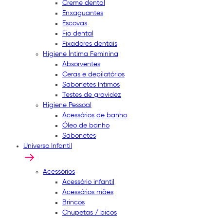
Creme dental
Enxaguantes
Escovas
Fio dental
Fixadores dentais
Higiene Íntima Feminina
Absorventes
Ceras e depilatórios
Sabonetes íntimos
Testes de gravidez
Higiene Pessoal
Acessórios de banho
Óleo de banho
Sabonetes
Universo Infantil
Acessórios
Acessório infantil
Acessórios mães
Brincos
Chupetas / bicos