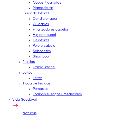
Copos / garrafas
Mamadeiras
Cuidado Infantil
Condicionador
Cuidados
Finalizadores cabelos
Higiene bucal
Kit infantil
Pele e cabelo
Sabonetes
Shampoo
Fraldas
Fralda infantil
Leites
Leites
Troca de Fraldas
Pomadas
Toalhas e lenços umedecidos
Vida Saudável
Naturais