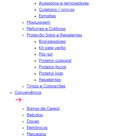
Acessórios e removedores
Cutelaria / pinças
Esmaltes
Maquiagem
Perfumes e Colônias
Proteção Solar e Repelentes
Bronzeadores
Kit pele verão
Pós-sol
Protetor corporal
Protetor facial
Protetor kids
Repelentes
Tintas e Colorações
Conveniência
Barras de Cereal
Bebidas
Doces
Eletrônicos
Mercearia