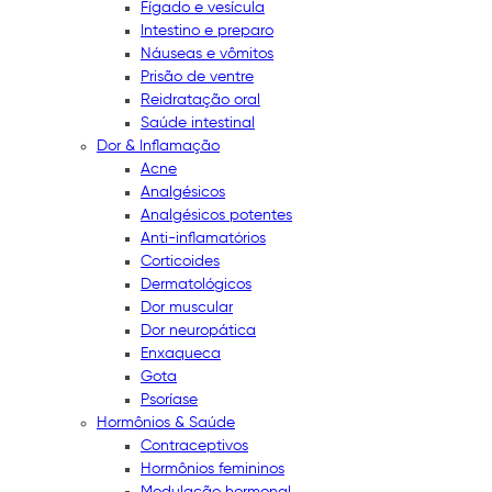
Fígado e vesícula
Intestino e preparo
Náuseas e vômitos
Prisão de ventre
Reidratação oral
Saúde intestinal
Dor & Inflamação
Acne
Analgésicos
Analgésicos potentes
Anti-inflamatórios
Corticoides
Dermatológicos
Dor muscular
Dor neuropática
Enxaqueca
Gota
Psoríase
Hormônios & Saúde
Contraceptivos
Hormônios femininos
Modulação hormonal