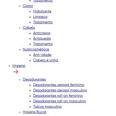
Tratamento
Corpo
Hidratante
Limpeza
Tratamento
Cabelo
Anticaspa
Antiqueda
Tratamento
Nutricosméticos
Anti-idade
Cabelo e unha
Higiene
Desodorantes
Desodorantes aerosol feminino
Desodorantes aerosol masculino
Desodorantes roll-on feminino
Desodorantes roll-on masculino
Talcos masculino
Higiene Bucal