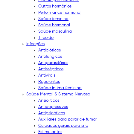
Outros hormônios
Performance hormonal
Saúde feminina
Saúde hormonal
Saúde masculina
Tireoide
Infecções
Antibióticos
Antifúngicos
Antiparasitários
Antissépticos
Antivirais
Repelentes
Saúde íntima feminina
Saúde Mental & Sistema Nervoso
Ansiolíticos
Antidepressivos
Antipsicóticos
Auxiliares para parar de fumar
Cuidados gerais para snc
Estimulantes