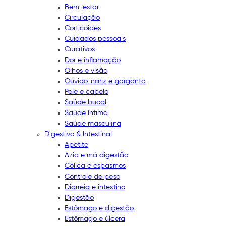
Bem-estar
Circulação
Corticoides
Cuidados pessoais
Curativos
Dor e inflamação
Olhos e visão
Ouvido, nariz e garganta
Pele e cabelo
Saúde bucal
Saúde íntima
Saúde masculina
Digestivo & Intestinal
Apetite
Azia e má digestão
Cólica e espasmos
Controle de peso
Diarreia e intestino
Digestão
Estômago e digestão
Estômago e úlcera