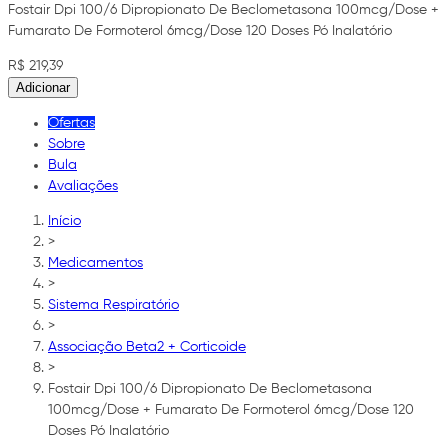
Fostair Dpi 100/6 Dipropionato De Beclometasona 100mcg/Dose +
Fumarato De Formoterol 6mcg/Dose 120 Doses Pó Inalatório
R$ 219,39
Adicionar
Ofertas
Sobre
Bula
Avaliações
Início
>
Medicamentos
>
Sistema Respiratório
>
Associação Beta2 + Corticoide
>
Fostair Dpi 100/6 Dipropionato De Beclometasona
100mcg/Dose + Fumarato De Formoterol 6mcg/Dose 120
Doses Pó Inalatório