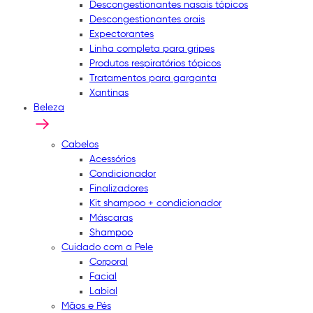
Descongestionantes nasais tópicos
Descongestionantes orais
Expectorantes
Linha completa para gripes
Produtos respiratórios tópicos
Tratamentos para garganta
Xantinas
Beleza
Cabelos
Acessórios
Condicionador
Finalizadores
Kit shampoo + condicionador
Máscaras
Shampoo
Cuidado com a Pele
Corporal
Facial
Labial
Mãos e Pés