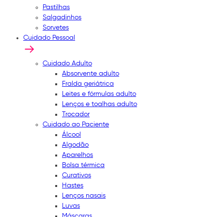
Pastilhas
Salgadinhos
Sorvetes
Cuidado Pessoal
Cuidado Adulto
Absorvente adulto
Fralda geriátrica
Leites e fórmulas adulto
Lenços e toalhas adulto
Trocador
Cuidado ao Paciente
Álcool
Algodão
Aparelhos
Bolsa térmica
Curativos
Hastes
Lenços nasais
Luvas
Máscaras