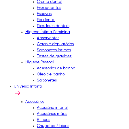
Creme dental
Enxaguantes
Escovas
Fio dental
Fixadores dentais
Higiene Íntima Feminina
Absorventes
Ceras e depilatórios
Sabonetes íntimos
Testes de gravidez
Higiene Pessoal
Acessórios de banho
Óleo de banho
Sabonetes
Universo Infantil
Acessórios
Acessório infantil
Acessórios mães
Brincos
Chupetas / bicos