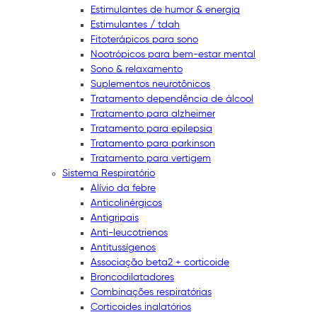
Estimulantes de humor & energia
Estimulantes / tdah
Fitoterápicos para sono
Nootrópicos para bem-estar mental
Sono & relaxamento
Suplementos neurotônicos
Tratamento dependência de álcool
Tratamento para alzheimer
Tratamento para epilepsia
Tratamento para parkinson
Tratamento para vertigem
Sistema Respiratório
Alívio da febre
Anticolinérgicos
Antigripais
Anti-leucotrienos
Antitussígenos
Associação beta2 + corticoide
Broncodilatadores
Combinações respiratórias
Corticoides inalatórios