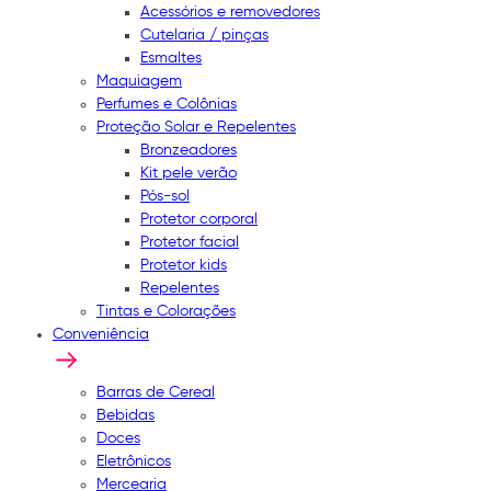
Acessórios e removedores
Cutelaria / pinças
Esmaltes
Maquiagem
Perfumes e Colônias
Proteção Solar e Repelentes
Bronzeadores
Kit pele verão
Pós-sol
Protetor corporal
Protetor facial
Protetor kids
Repelentes
Tintas e Colorações
Conveniência
Barras de Cereal
Bebidas
Doces
Eletrônicos
Mercearia