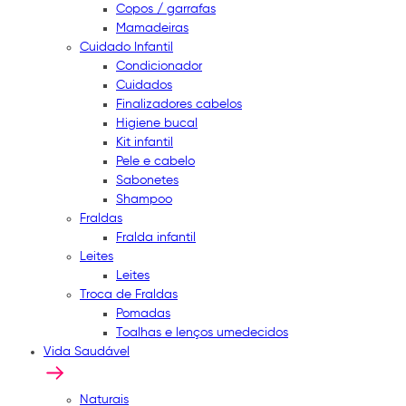
Copos / garrafas
Mamadeiras
Cuidado Infantil
Condicionador
Cuidados
Finalizadores cabelos
Higiene bucal
Kit infantil
Pele e cabelo
Sabonetes
Shampoo
Fraldas
Fralda infantil
Leites
Leites
Troca de Fraldas
Pomadas
Toalhas e lenços umedecidos
Vida Saudável
Naturais