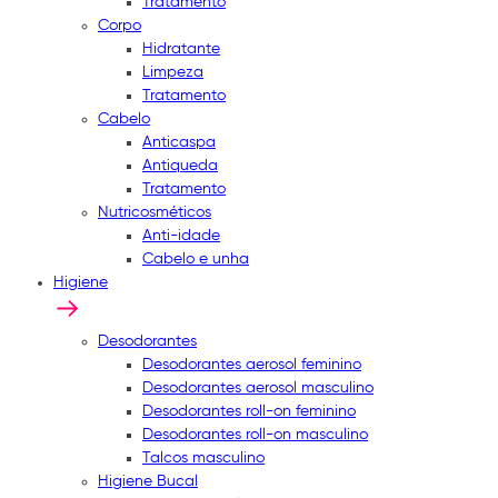
Tratamento
Corpo
Hidratante
Limpeza
Tratamento
Cabelo
Anticaspa
Antiqueda
Tratamento
Nutricosméticos
Anti-idade
Cabelo e unha
Higiene
Desodorantes
Desodorantes aerosol feminino
Desodorantes aerosol masculino
Desodorantes roll-on feminino
Desodorantes roll-on masculino
Talcos masculino
Higiene Bucal