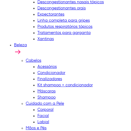
Descongestionantes nasais tópicos
Descongestionantes orais
Expectorantes
Linha completa para gripes
Produtos respiratórios tópicos
Tratamentos para garganta
Xantinas
Beleza
Cabelos
Acessórios
Condicionador
Finalizadores
Kit shampoo + condicionador
Máscaras
Shampoo
Cuidado com a Pele
Corporal
Facial
Labial
Mãos e Pés