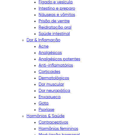
Fígado e vesícula
Intestino e preparo
Náuseas e vômitos
Prisão de ventre
Reidratação oral
Saúde intestinal
Dor & Inflamação
Acne
Analgésicos
Analgésicos potentes
Anti-inflamatórios
Corticoides
Dermatológicos
Dor muscular
Dor neuropática
Enxaqueca
Gota
Psoríase
Hormônios & Saúde
Contraceptivos
Hormônios femininos
Modulação hormonal