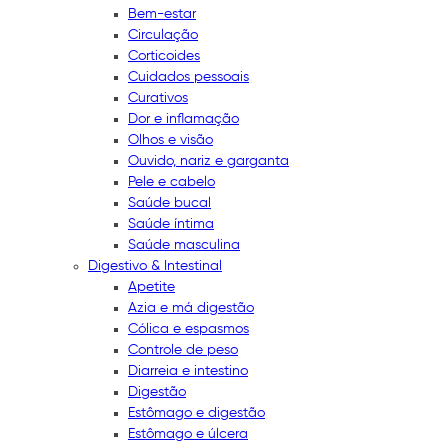
Bem-estar
Circulação
Corticoides
Cuidados pessoais
Curativos
Dor e inflamação
Olhos e visão
Ouvido, nariz e garganta
Pele e cabelo
Saúde bucal
Saúde íntima
Saúde masculina
Digestivo & Intestinal
Apetite
Azia e má digestão
Cólica e espasmos
Controle de peso
Diarreia e intestino
Digestão
Estômago e digestão
Estômago e úlcera