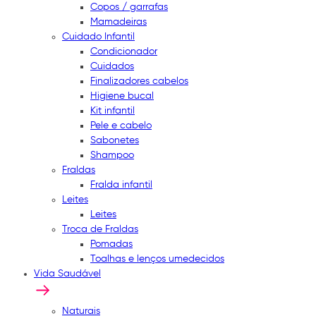
Copos / garrafas
Mamadeiras
Cuidado Infantil
Condicionador
Cuidados
Finalizadores cabelos
Higiene bucal
Kit infantil
Pele e cabelo
Sabonetes
Shampoo
Fraldas
Fralda infantil
Leites
Leites
Troca de Fraldas
Pomadas
Toalhas e lenços umedecidos
Vida Saudável
Naturais