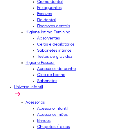
Creme dental
Enxaguantes
Escovas
Fio dental
Fixadores dentais
Higiene Íntima Feminina
Absorventes
Ceras e depilatórios
Sabonetes íntimos
Testes de gravidez
Higiene Pessoal
Acessórios de banho
Óleo de banho
Sabonetes
Universo Infantil
Acessórios
Acessório infantil
Acessórios mães
Brincos
Chupetas / bicos