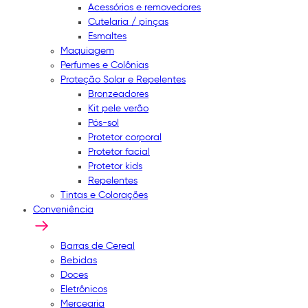
Acessórios e removedores
Cutelaria / pinças
Esmaltes
Maquiagem
Perfumes e Colônias
Proteção Solar e Repelentes
Bronzeadores
Kit pele verão
Pós-sol
Protetor corporal
Protetor facial
Protetor kids
Repelentes
Tintas e Colorações
Conveniência
Barras de Cereal
Bebidas
Doces
Eletrônicos
Mercearia