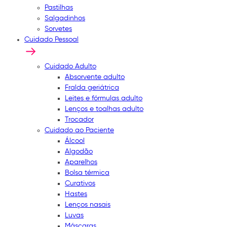
Pastilhas
Salgadinhos
Sorvetes
Cuidado Pessoal
Cuidado Adulto
Absorvente adulto
Fralda geriátrica
Leites e fórmulas adulto
Lenços e toalhas adulto
Trocador
Cuidado ao Paciente
Álcool
Algodão
Aparelhos
Bolsa térmica
Curativos
Hastes
Lenços nasais
Luvas
Máscaras