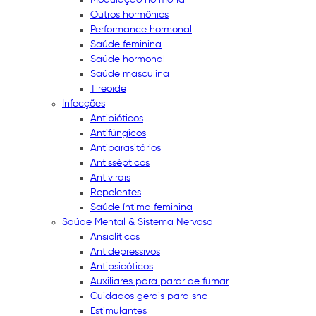
Outros hormônios
Performance hormonal
Saúde feminina
Saúde hormonal
Saúde masculina
Tireoide
Infecções
Antibióticos
Antifúngicos
Antiparasitários
Antissépticos
Antivirais
Repelentes
Saúde íntima feminina
Saúde Mental & Sistema Nervoso
Ansiolíticos
Antidepressivos
Antipsicóticos
Auxiliares para parar de fumar
Cuidados gerais para snc
Estimulantes