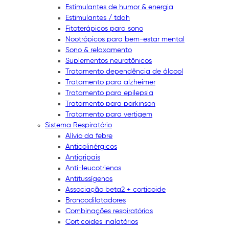
Estimulantes de humor & energia
Estimulantes / tdah
Fitoterápicos para sono
Nootrópicos para bem-estar mental
Sono & relaxamento
Suplementos neurotônicos
Tratamento dependência de álcool
Tratamento para alzheimer
Tratamento para epilepsia
Tratamento para parkinson
Tratamento para vertigem
Sistema Respiratório
Alívio da febre
Anticolinérgicos
Antigripais
Anti-leucotrienos
Antitussígenos
Associação beta2 + corticoide
Broncodilatadores
Combinações respiratórias
Corticoides inalatórios