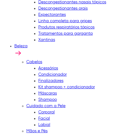
Descongestionantes nasais tópicos
Descongestionantes orais
Expectorantes
Linha completa para gripes
Produtos respiratórios tópicos
Tratamentos para garganta
Xantinas
Beleza
Cabelos
Acessórios
Condicionador
Finalizadores
Kit shampoo + condicionador
Máscaras
Shampoo
Cuidado com a Pele
Corporal
Facial
Labial
Mãos e Pés