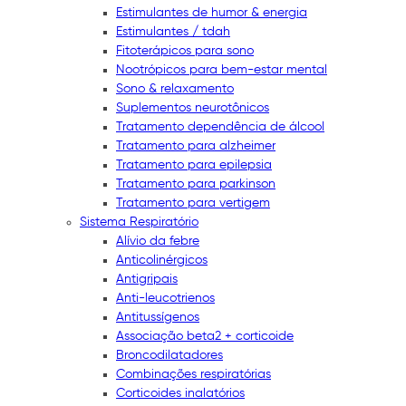
Estimulantes de humor & energia
Estimulantes / tdah
Fitoterápicos para sono
Nootrópicos para bem-estar mental
Sono & relaxamento
Suplementos neurotônicos
Tratamento dependência de álcool
Tratamento para alzheimer
Tratamento para epilepsia
Tratamento para parkinson
Tratamento para vertigem
Sistema Respiratório
Alívio da febre
Anticolinérgicos
Antigripais
Anti-leucotrienos
Antitussígenos
Associação beta2 + corticoide
Broncodilatadores
Combinações respiratórias
Corticoides inalatórios