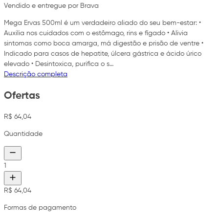
Vendido e entregue por Brava
Mega Ervas 500ml é um verdadeiro aliado do seu bem-estar: •
Auxilia nos cuidados com o estômago, rins e fígado • Alivia
sintomas como boca amarga, má digestão e prisão de ventre •
Indicado para casos de hepatite, úlcera gástrica e ácido úrico
elevado • Desintoxica, purifica o s…
Descrição completa
Ofertas
R$ 64,04
Quantidade
1
R$ 64,04
Formas de pagamento