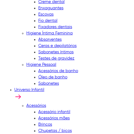
Creme dental
Enxaguantes
Escovas
Fio dental
Fixadores dentais
Higiene Íntima Feminina
Absorventes
Ceras e depilatórios
Sabonetes íntimos
Testes de gravidez
Higiene Pessoal
Acessórios de banho
Óleo de banho
Sabonetes
Universo Infantil
Acessórios
Acessório infantil
Acessórios mães
Brincos
Chupetas / bicos