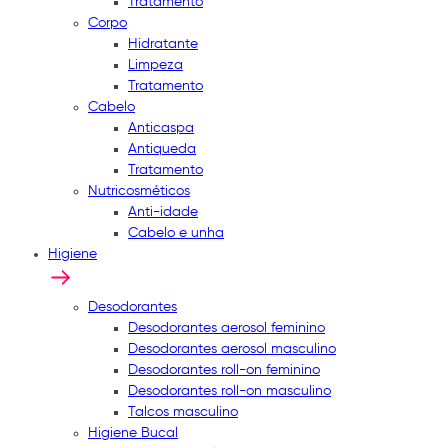
Tratamento
Corpo
Hidratante
Limpeza
Tratamento
Cabelo
Anticaspa
Antiqueda
Tratamento
Nutricosméticos
Anti-idade
Cabelo e unha
Higiene
Desodorantes
Desodorantes aerosol feminino
Desodorantes aerosol masculino
Desodorantes roll-on feminino
Desodorantes roll-on masculino
Talcos masculino
Higiene Bucal