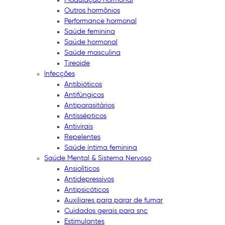
Outros hormônios
Performance hormonal
Saúde feminina
Saúde hormonal
Saúde masculina
Tireoide
Infecções
Antibióticos
Antifúngicos
Antiparasitários
Antissépticos
Antivirais
Repelentes
Saúde íntima feminina
Saúde Mental & Sistema Nervoso
Ansiolíticos
Antidepressivos
Antipsicóticos
Auxiliares para parar de fumar
Cuidados gerais para snc
Estimulantes