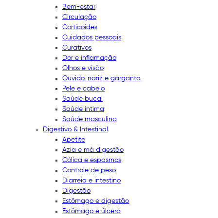
Bem-estar
Circulação
Corticoides
Cuidados pessoais
Curativos
Dor e inflamação
Olhos e visão
Ouvido, nariz e garganta
Pele e cabelo
Saúde bucal
Saúde íntima
Saúde masculina
Digestivo & Intestinal
Apetite
Azia e má digestão
Cólica e espasmos
Controle de peso
Diarreia e intestino
Digestão
Estômago e digestão
Estômago e úlcera