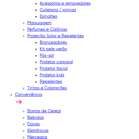
Acessórios e removedores
Cutelaria / pinças
Esmaltes
Maquiagem
Perfumes e Colônias
Proteção Solar e Repelentes
Bronzeadores
Kit pele verão
Pós-sol
Protetor corporal
Protetor facial
Protetor kids
Repelentes
Tintas e Colorações
Conveniência
Barras de Cereal
Bebidas
Doces
Eletrônicos
Mercearia