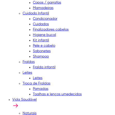
Copos / garrafas
Mamadeiras
Cuidado Infantil
Condicionador
Cuidados
Finalizadores cabelos
Higiene bucal
Kit infantil
Pele e cabelo
Sabonetes
Shampoo
Fraldas
Fralda infantil
Leites
Leites
Troca de Fraldas
Pomadas
Toalhas e lenços umedecidos
Vida Saudável
Naturais