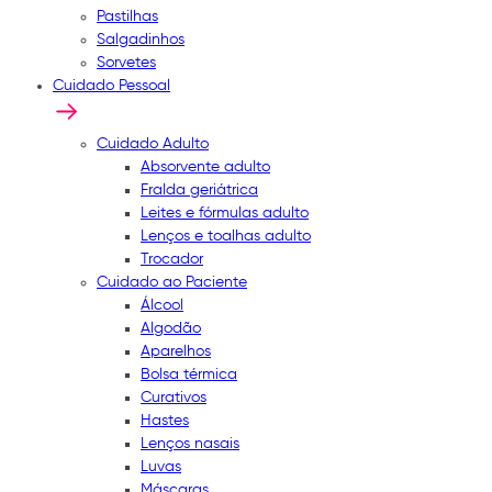
Pastilhas
Salgadinhos
Sorvetes
Cuidado Pessoal
Cuidado Adulto
Absorvente adulto
Fralda geriátrica
Leites e fórmulas adulto
Lenços e toalhas adulto
Trocador
Cuidado ao Paciente
Álcool
Algodão
Aparelhos
Bolsa térmica
Curativos
Hastes
Lenços nasais
Luvas
Máscaras