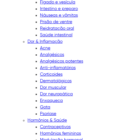
Fígado e vesícula
Intestino e preparo
Náuseas e vômitos
Prisão de ventre
Reidratação oral
Saúde intestinal
Dor & Inflamação
Acne
Analgésicos
Analgésicos potentes
Anti-inflamatórios
Corticoides
Dermatológicos
Dor muscular
Dor neuropática
Enxaqueca
Gota
Psoríase
Hormônios & Saúde
Contraceptivos
Hormônios femininos
Modulação hormonal