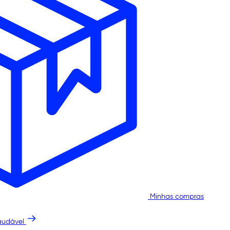
Minhas compras
audável