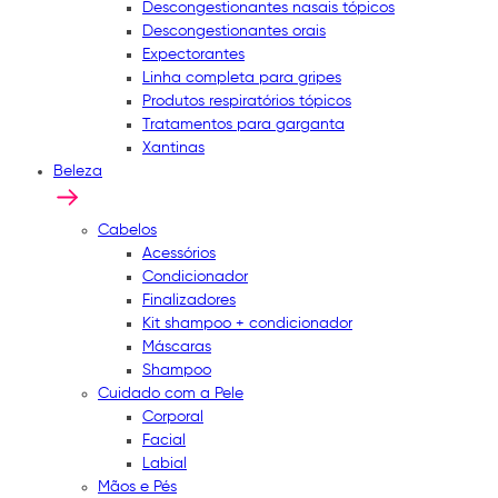
Descongestionantes nasais tópicos
Descongestionantes orais
Expectorantes
Linha completa para gripes
Produtos respiratórios tópicos
Tratamentos para garganta
Xantinas
Beleza
Cabelos
Acessórios
Condicionador
Finalizadores
Kit shampoo + condicionador
Máscaras
Shampoo
Cuidado com a Pele
Corporal
Facial
Labial
Mãos e Pés