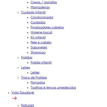
Copos / garrafas
Mamadeiras
Cuidado Infantil
Condicionador
Cuidados
Finalizadores cabelos
Higiene bucal
Kit infantil
Pele e cabelo
Sabonetes
Shampoo
Fraldas
Fralda infantil
Leites
Leites
Troca de Fraldas
Pomadas
Toalhas e lenços umedecidos
Vida Saudável
Naturais