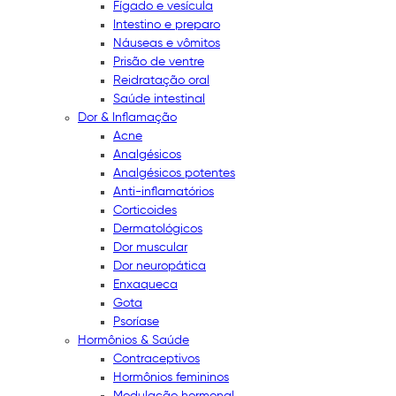
Fígado e vesícula
Intestino e preparo
Náuseas e vômitos
Prisão de ventre
Reidratação oral
Saúde intestinal
Dor & Inflamação
Acne
Analgésicos
Analgésicos potentes
Anti-inflamatórios
Corticoides
Dermatológicos
Dor muscular
Dor neuropática
Enxaqueca
Gota
Psoríase
Hormônios & Saúde
Contraceptivos
Hormônios femininos
Modulação hormonal