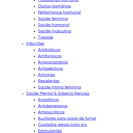
Outros hormônios
Performance hormonal
Saúde feminina
Saúde hormonal
Saúde masculina
Tireoide
Infecções
Antibióticos
Antifúngicos
Antiparasitários
Antissépticos
Antivirais
Repelentes
Saúde íntima feminina
Saúde Mental & Sistema Nervoso
Ansiolíticos
Antidepressivos
Antipsicóticos
Auxiliares para parar de fumar
Cuidados gerais para snc
Estimulantes