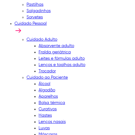
Pastilhas
Salgadinhos
Sorvetes
Cuidado Pessoal
Cuidado Adulto
Absorvente adulto
Fralda geriátrica
Leites e fórmulas adulto
Lenços e toalhas adulto
Trocador
Cuidado ao Paciente
Álcool
Algodão
Aparelhos
Bolsa térmica
Curativos
Hastes
Lenços nasais
Luvas
Máscaras