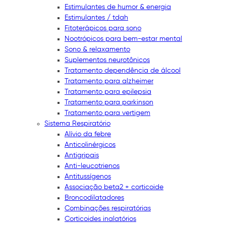
Estimulantes de humor & energia
Estimulantes / tdah
Fitoterápicos para sono
Nootrópicos para bem-estar mental
Sono & relaxamento
Suplementos neurotônicos
Tratamento dependência de álcool
Tratamento para alzheimer
Tratamento para epilepsia
Tratamento para parkinson
Tratamento para vertigem
Sistema Respiratório
Alívio da febre
Anticolinérgicos
Antigripais
Anti-leucotrienos
Antitussígenos
Associação beta2 + corticoide
Broncodilatadores
Combinações respiratórias
Corticoides inalatórios