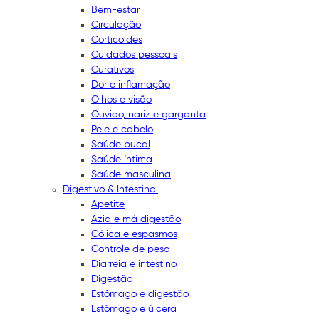
Bem-estar
Circulação
Corticoides
Cuidados pessoais
Curativos
Dor e inflamação
Olhos e visão
Ouvido, nariz e garganta
Pele e cabelo
Saúde bucal
Saúde íntima
Saúde masculina
Digestivo & Intestinal
Apetite
Azia e má digestão
Cólica e espasmos
Controle de peso
Diarreia e intestino
Digestão
Estômago e digestão
Estômago e úlcera