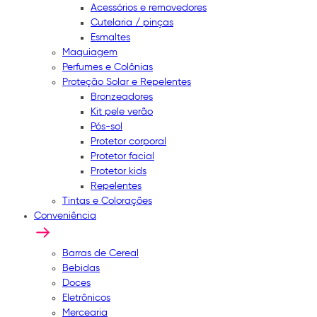
Acessórios e removedores
Cutelaria / pinças
Esmaltes
Maquiagem
Perfumes e Colônias
Proteção Solar e Repelentes
Bronzeadores
Kit pele verão
Pós-sol
Protetor corporal
Protetor facial
Protetor kids
Repelentes
Tintas e Colorações
Conveniência
Barras de Cereal
Bebidas
Doces
Eletrônicos
Mercearia