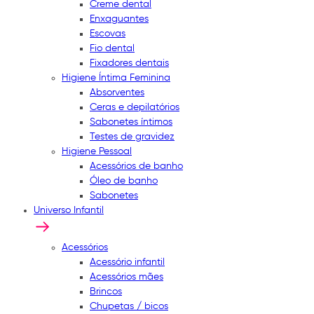
Creme dental
Enxaguantes
Escovas
Fio dental
Fixadores dentais
Higiene Íntima Feminina
Absorventes
Ceras e depilatórios
Sabonetes íntimos
Testes de gravidez
Higiene Pessoal
Acessórios de banho
Óleo de banho
Sabonetes
Universo Infantil
Acessórios
Acessório infantil
Acessórios mães
Brincos
Chupetas / bicos