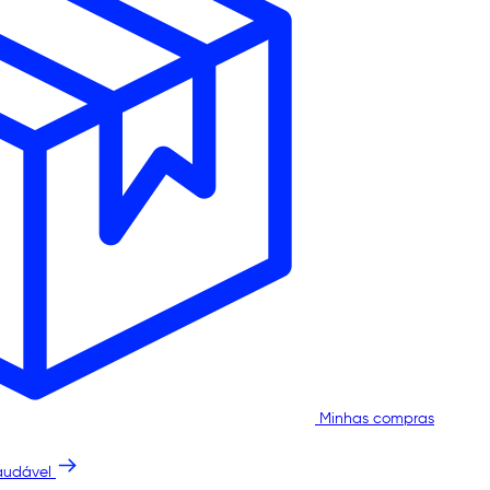
Minhas compras
audável