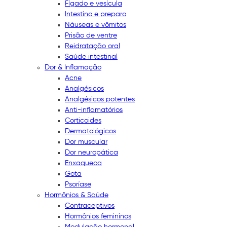
Fígado e vesícula
Intestino e preparo
Náuseas e vômitos
Prisão de ventre
Reidratação oral
Saúde intestinal
Dor & Inflamação
Acne
Analgésicos
Analgésicos potentes
Anti-inflamatórios
Corticoides
Dermatológicos
Dor muscular
Dor neuropática
Enxaqueca
Gota
Psoríase
Hormônios & Saúde
Contraceptivos
Hormônios femininos
Modulação hormonal