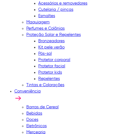
Acessórios e removedores
Cutelaria / pinças
Esmaltes
Maquiagem
Perfumes e Colônias
Proteção Solar e Repelentes
Bronzeadores
Kit pele verão
Pós-sol
Protetor corporal
Protetor facial
Protetor kids
Repelentes
Tintas e Colorações
Conveniência
Barras de Cereal
Bebidas
Doces
Eletrônicos
Mercearia