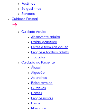
Pastilhas
Salgadinhos
Sorvetes
Cuidado Pessoal
Cuidado Adulto
Absorvente adulto
Fralda geriátrica
Leites e fórmulas adulto
Lenços e toalhas adulto
Trocador
Cuidado ao Paciente
Álcool
Algodão
Aparelhos
Bolsa térmica
Curativos
Hastes
Lenços nasais
Luvas
Máscaras