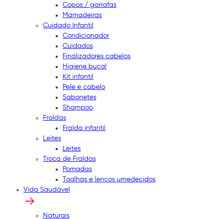
Copos / garrafas
Mamadeiras
Cuidado Infantil
Condicionador
Cuidados
Finalizadores cabelos
Higiene bucal
Kit infantil
Pele e cabelo
Sabonetes
Shampoo
Fraldas
Fralda infantil
Leites
Leites
Troca de Fraldas
Pomadas
Toalhas e lenços umedecidos
Vida Saudável
Naturais