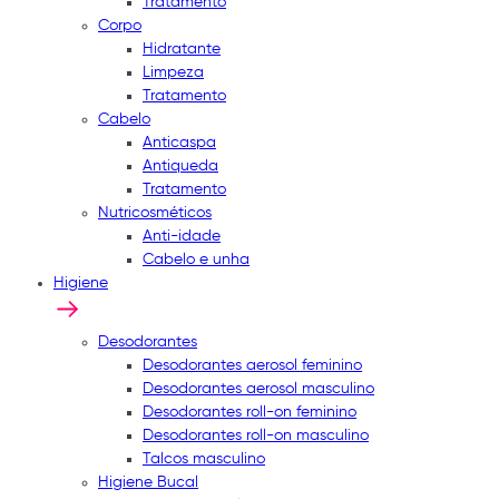
Tratamento
Corpo
Hidratante
Limpeza
Tratamento
Cabelo
Anticaspa
Antiqueda
Tratamento
Nutricosméticos
Anti-idade
Cabelo e unha
Higiene
Desodorantes
Desodorantes aerosol feminino
Desodorantes aerosol masculino
Desodorantes roll-on feminino
Desodorantes roll-on masculino
Talcos masculino
Higiene Bucal