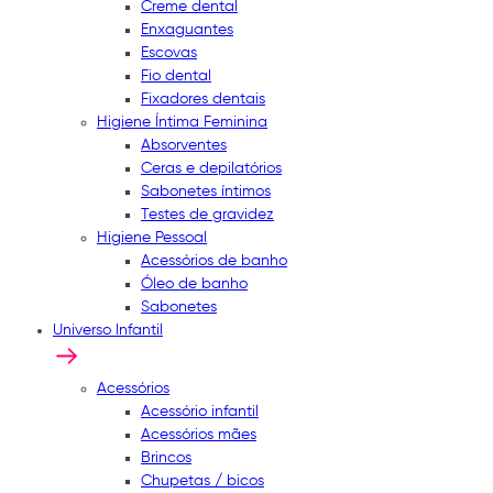
Creme dental
Enxaguantes
Escovas
Fio dental
Fixadores dentais
Higiene Íntima Feminina
Absorventes
Ceras e depilatórios
Sabonetes íntimos
Testes de gravidez
Higiene Pessoal
Acessórios de banho
Óleo de banho
Sabonetes
Universo Infantil
Acessórios
Acessório infantil
Acessórios mães
Brincos
Chupetas / bicos