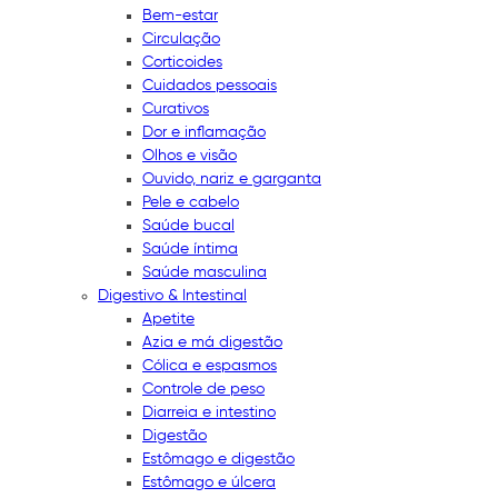
Bem-estar
Circulação
Corticoides
Cuidados pessoais
Curativos
Dor e inflamação
Olhos e visão
Ouvido, nariz e garganta
Pele e cabelo
Saúde bucal
Saúde íntima
Saúde masculina
Digestivo & Intestinal
Apetite
Azia e má digestão
Cólica e espasmos
Controle de peso
Diarreia e intestino
Digestão
Estômago e digestão
Estômago e úlcera