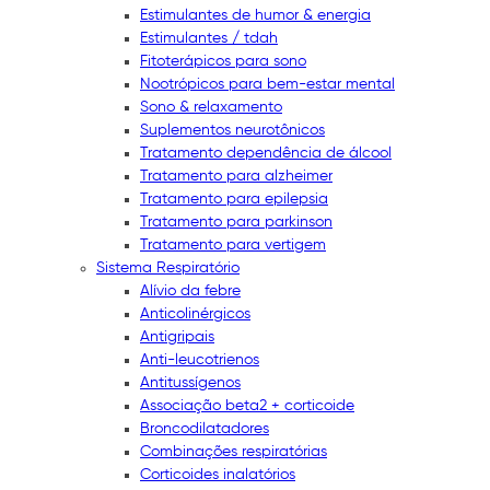
Estimulantes de humor & energia
Estimulantes / tdah
Fitoterápicos para sono
Nootrópicos para bem-estar mental
Sono & relaxamento
Suplementos neurotônicos
Tratamento dependência de álcool
Tratamento para alzheimer
Tratamento para epilepsia
Tratamento para parkinson
Tratamento para vertigem
Sistema Respiratório
Alívio da febre
Anticolinérgicos
Antigripais
Anti-leucotrienos
Antitussígenos
Associação beta2 + corticoide
Broncodilatadores
Combinações respiratórias
Corticoides inalatórios