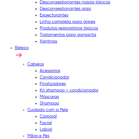
Descongestionantes nasais tópicos
Descongestionantes orais
Expectorantes
Linha completa para gripes
Produtos respiratórios tópicos
Tratamentos para garganta
Xantinas
Beleza
Cabelos
Acessórios
Condicionador
Finalizadores
Kit shampoo + condicionador
Máscaras
Shampoo
Cuidado com a Pele
Corporal
Facial
Labial
Mãos e Pés