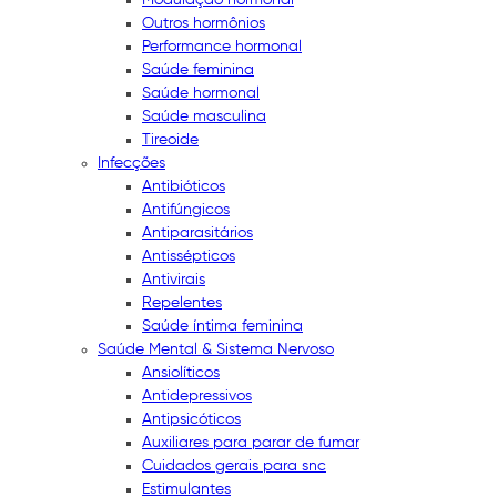
Outros hormônios
Performance hormonal
Saúde feminina
Saúde hormonal
Saúde masculina
Tireoide
Infecções
Antibióticos
Antifúngicos
Antiparasitários
Antissépticos
Antivirais
Repelentes
Saúde íntima feminina
Saúde Mental & Sistema Nervoso
Ansiolíticos
Antidepressivos
Antipsicóticos
Auxiliares para parar de fumar
Cuidados gerais para snc
Estimulantes