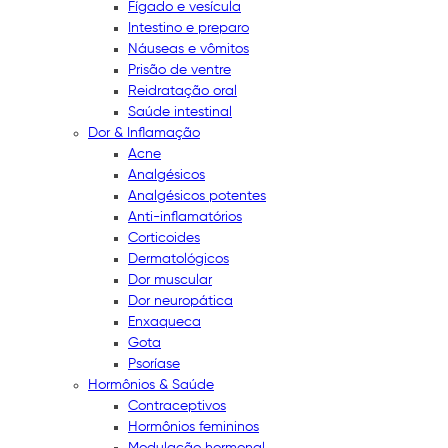
Fígado e vesícula
Intestino e preparo
Náuseas e vômitos
Prisão de ventre
Reidratação oral
Saúde intestinal
Dor & Inflamação
Acne
Analgésicos
Analgésicos potentes
Anti-inflamatórios
Corticoides
Dermatológicos
Dor muscular
Dor neuropática
Enxaqueca
Gota
Psoríase
Hormônios & Saúde
Contraceptivos
Hormônios femininos
Modulação hormonal