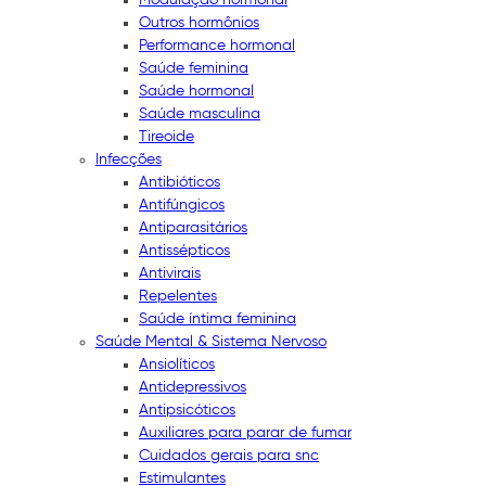
Outros hormônios
Performance hormonal
Saúde feminina
Saúde hormonal
Saúde masculina
Tireoide
Infecções
Antibióticos
Antifúngicos
Antiparasitários
Antissépticos
Antivirais
Repelentes
Saúde íntima feminina
Saúde Mental & Sistema Nervoso
Ansiolíticos
Antidepressivos
Antipsicóticos
Auxiliares para parar de fumar
Cuidados gerais para snc
Estimulantes