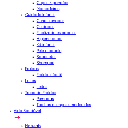
Copos / garrafas
Mamadeiras
Cuidado Infantil
Condicionador
Cuidados
Finalizadores cabelos
Higiene bucal
Kit infantil
Pele e cabelo
Sabonetes
Shampoo
Fraldas
Fralda infantil
Leites
Leites
Troca de Fraldas
Pomadas
Toalhas e lenços umedecidos
Vida Saudável
Naturais