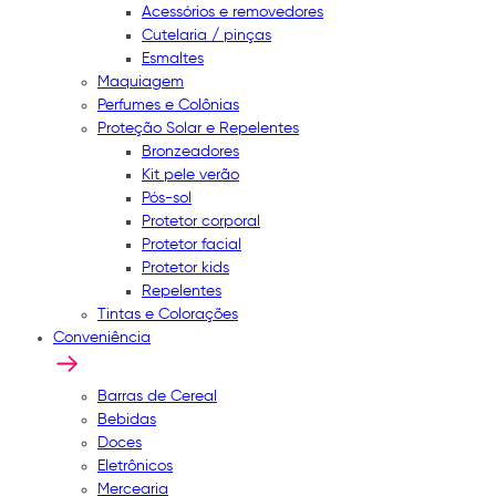
Acessórios e removedores
Cutelaria / pinças
Esmaltes
Maquiagem
Perfumes e Colônias
Proteção Solar e Repelentes
Bronzeadores
Kit pele verão
Pós-sol
Protetor corporal
Protetor facial
Protetor kids
Repelentes
Tintas e Colorações
Conveniência
Barras de Cereal
Bebidas
Doces
Eletrônicos
Mercearia