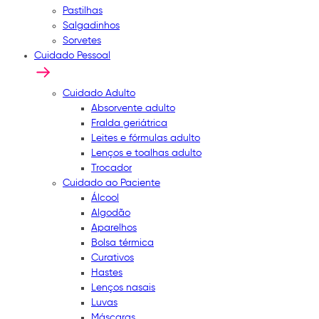
Pastilhas
Salgadinhos
Sorvetes
Cuidado Pessoal
Cuidado Adulto
Absorvente adulto
Fralda geriátrica
Leites e fórmulas adulto
Lenços e toalhas adulto
Trocador
Cuidado ao Paciente
Álcool
Algodão
Aparelhos
Bolsa térmica
Curativos
Hastes
Lenços nasais
Luvas
Máscaras