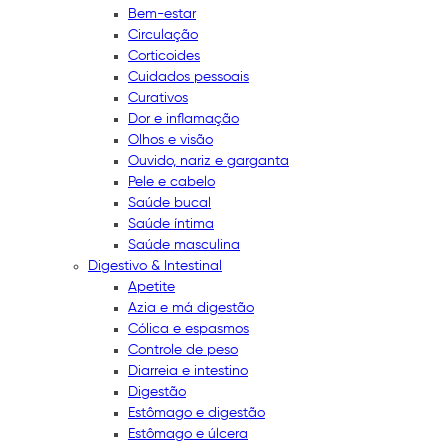
Bem-estar
Circulação
Corticoides
Cuidados pessoais
Curativos
Dor e inflamação
Olhos e visão
Ouvido, nariz e garganta
Pele e cabelo
Saúde bucal
Saúde íntima
Saúde masculina
Digestivo & Intestinal
Apetite
Azia e má digestão
Cólica e espasmos
Controle de peso
Diarreia e intestino
Digestão
Estômago e digestão
Estômago e úlcera