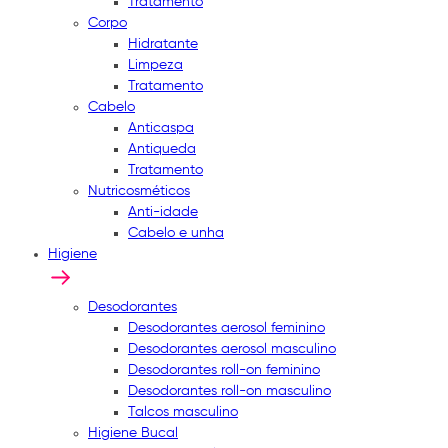
Tratamento
Corpo
Hidratante
Limpeza
Tratamento
Cabelo
Anticaspa
Antiqueda
Tratamento
Nutricosméticos
Anti-idade
Cabelo e unha
Higiene
Desodorantes
Desodorantes aerosol feminino
Desodorantes aerosol masculino
Desodorantes roll-on feminino
Desodorantes roll-on masculino
Talcos masculino
Higiene Bucal