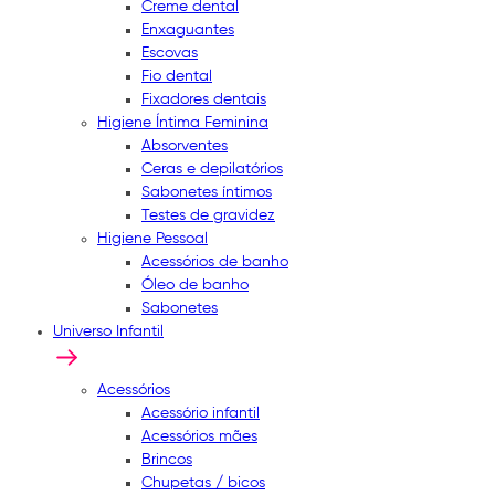
Creme dental
Enxaguantes
Escovas
Fio dental
Fixadores dentais
Higiene Íntima Feminina
Absorventes
Ceras e depilatórios
Sabonetes íntimos
Testes de gravidez
Higiene Pessoal
Acessórios de banho
Óleo de banho
Sabonetes
Universo Infantil
Acessórios
Acessório infantil
Acessórios mães
Brincos
Chupetas / bicos