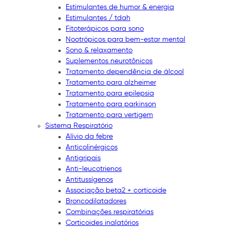
Estimulantes de humor & energia
Estimulantes / tdah
Fitoterápicos para sono
Nootrópicos para bem-estar mental
Sono & relaxamento
Suplementos neurotônicos
Tratamento dependência de álcool
Tratamento para alzheimer
Tratamento para epilepsia
Tratamento para parkinson
Tratamento para vertigem
Sistema Respiratório
Alívio da febre
Anticolinérgicos
Antigripais
Anti-leucotrienos
Antitussígenos
Associação beta2 + corticoide
Broncodilatadores
Combinações respiratórias
Corticoides inalatórios