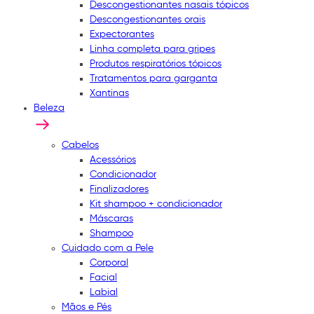
Descongestionantes nasais tópicos
Descongestionantes orais
Expectorantes
Linha completa para gripes
Produtos respiratórios tópicos
Tratamentos para garganta
Xantinas
Beleza
Cabelos
Acessórios
Condicionador
Finalizadores
Kit shampoo + condicionador
Máscaras
Shampoo
Cuidado com a Pele
Corporal
Facial
Labial
Mãos e Pés