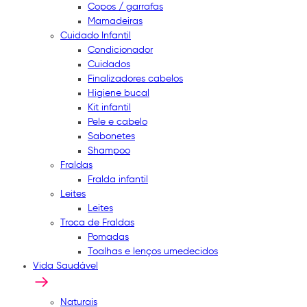
Copos / garrafas
Mamadeiras
Cuidado Infantil
Condicionador
Cuidados
Finalizadores cabelos
Higiene bucal
Kit infantil
Pele e cabelo
Sabonetes
Shampoo
Fraldas
Fralda infantil
Leites
Leites
Troca de Fraldas
Pomadas
Toalhas e lenços umedecidos
Vida Saudável
Naturais