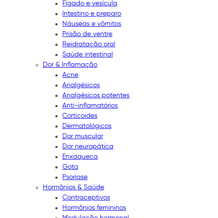
Fígado e vesícula
Intestino e preparo
Náuseas e vômitos
Prisão de ventre
Reidratação oral
Saúde intestinal
Dor & Inflamação
Acne
Analgésicos
Analgésicos potentes
Anti-inflamatórios
Corticoides
Dermatológicos
Dor muscular
Dor neuropática
Enxaqueca
Gota
Psoríase
Hormônios & Saúde
Contraceptivos
Hormônios femininos
Modulação hormonal