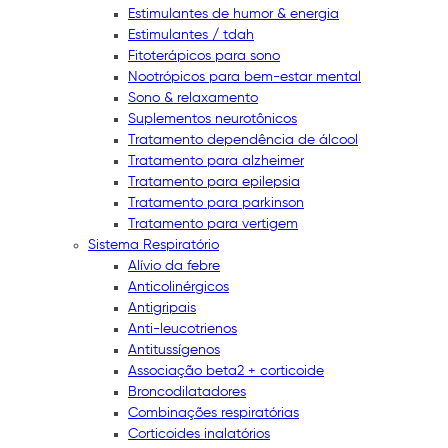
Estimulantes de humor & energia
Estimulantes / tdah
Fitoterápicos para sono
Nootrópicos para bem-estar mental
Sono & relaxamento
Suplementos neurotônicos
Tratamento dependência de álcool
Tratamento para alzheimer
Tratamento para epilepsia
Tratamento para parkinson
Tratamento para vertigem
Sistema Respiratório
Alívio da febre
Anticolinérgicos
Antigripais
Anti-leucotrienos
Antitussígenos
Associação beta2 + corticoide
Broncodilatadores
Combinações respiratórias
Corticoides inalatórios