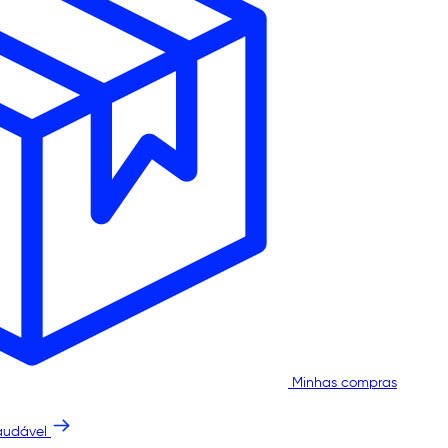
Minhas compras
audável