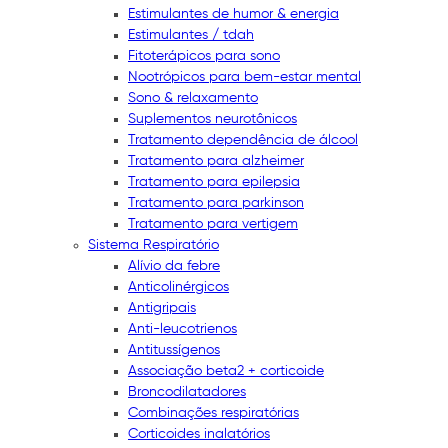
Estimulantes de humor & energia
Estimulantes / tdah
Fitoterápicos para sono
Nootrópicos para bem-estar mental
Sono & relaxamento
Suplementos neurotônicos
Tratamento dependência de álcool
Tratamento para alzheimer
Tratamento para epilepsia
Tratamento para parkinson
Tratamento para vertigem
Sistema Respiratório
Alívio da febre
Anticolinérgicos
Antigripais
Anti-leucotrienos
Antitussígenos
Associação beta2 + corticoide
Broncodilatadores
Combinações respiratórias
Corticoides inalatórios