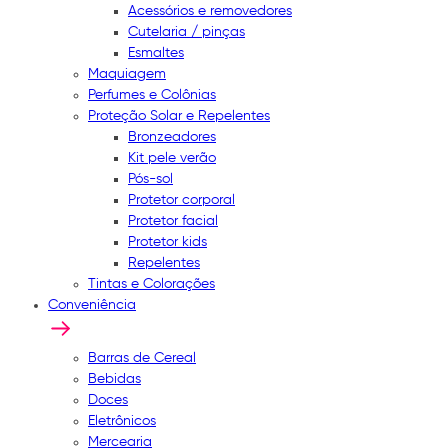
Acessórios e removedores
Cutelaria / pinças
Esmaltes
Maquiagem
Perfumes e Colônias
Proteção Solar e Repelentes
Bronzeadores
Kit pele verão
Pós-sol
Protetor corporal
Protetor facial
Protetor kids
Repelentes
Tintas e Colorações
Conveniência
Barras de Cereal
Bebidas
Doces
Eletrônicos
Mercearia