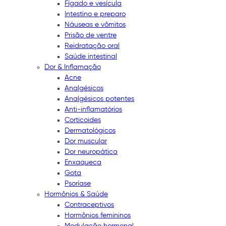
Fígado e vesícula
Intestino e preparo
Náuseas e vômitos
Prisão de ventre
Reidratação oral
Saúde intestinal
Dor & Inflamação
Acne
Analgésicos
Analgésicos potentes
Anti-inflamatórios
Corticoides
Dermatológicos
Dor muscular
Dor neuropática
Enxaqueca
Gota
Psoríase
Hormônios & Saúde
Contraceptivos
Hormônios femininos
Modulação hormonal