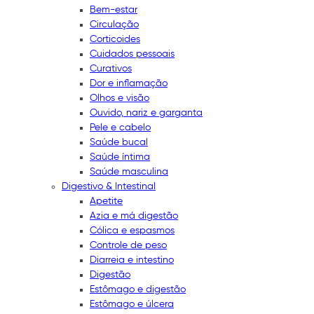
Bem-estar
Circulação
Corticoides
Cuidados pessoais
Curativos
Dor e inflamação
Olhos e visão
Ouvido, nariz e garganta
Pele e cabelo
Saúde bucal
Saúde íntima
Saúde masculina
Digestivo & Intestinal
Apetite
Azia e má digestão
Cólica e espasmos
Controle de peso
Diarreia e intestino
Digestão
Estômago e digestão
Estômago e úlcera