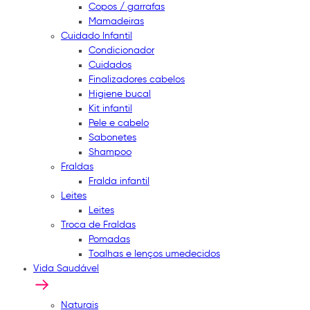
Copos / garrafas
Mamadeiras
Cuidado Infantil
Condicionador
Cuidados
Finalizadores cabelos
Higiene bucal
Kit infantil
Pele e cabelo
Sabonetes
Shampoo
Fraldas
Fralda infantil
Leites
Leites
Troca de Fraldas
Pomadas
Toalhas e lenços umedecidos
Vida Saudável
Naturais