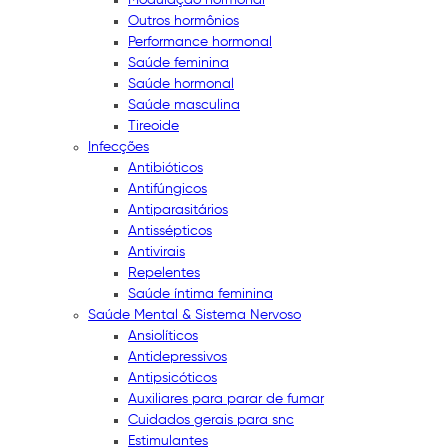
Outros hormônios
Performance hormonal
Saúde feminina
Saúde hormonal
Saúde masculina
Tireoide
Infecções
Antibióticos
Antifúngicos
Antiparasitários
Antissépticos
Antivirais
Repelentes
Saúde íntima feminina
Saúde Mental & Sistema Nervoso
Ansiolíticos
Antidepressivos
Antipsicóticos
Auxiliares para parar de fumar
Cuidados gerais para snc
Estimulantes