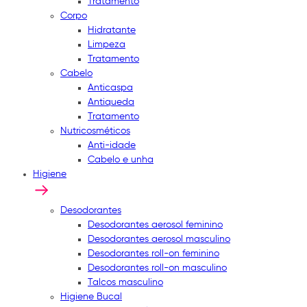
Tratamento
Corpo
Hidratante
Limpeza
Tratamento
Cabelo
Anticaspa
Antiqueda
Tratamento
Nutricosméticos
Anti-idade
Cabelo e unha
Higiene
Desodorantes
Desodorantes aerosol feminino
Desodorantes aerosol masculino
Desodorantes roll-on feminino
Desodorantes roll-on masculino
Talcos masculino
Higiene Bucal