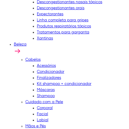
Descongestionantes nasais tópicos
Descongestionantes orais
Expectorantes
Linha completa para gripes
Produtos respiratórios tópicos
Tratamentos para garganta
Xantinas
Beleza
Cabelos
Acessórios
Condicionador
Finalizadores
Kit shampoo + condicionador
Máscaras
Shampoo
Cuidado com a Pele
Corporal
Facial
Labial
Mãos e Pés