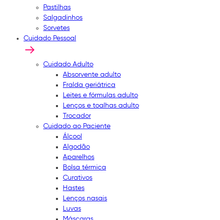
Pastilhas
Salgadinhos
Sorvetes
Cuidado Pessoal
Cuidado Adulto
Absorvente adulto
Fralda geriátrica
Leites e fórmulas adulto
Lenços e toalhas adulto
Trocador
Cuidado ao Paciente
Álcool
Algodão
Aparelhos
Bolsa térmica
Curativos
Hastes
Lenços nasais
Luvas
Máscaras