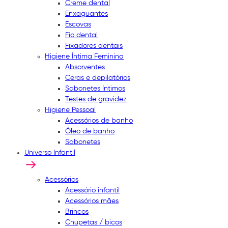
Creme dental
Enxaguantes
Escovas
Fio dental
Fixadores dentais
Higiene Íntima Feminina
Absorventes
Ceras e depilatórios
Sabonetes íntimos
Testes de gravidez
Higiene Pessoal
Acessórios de banho
Óleo de banho
Sabonetes
Universo Infantil
Acessórios
Acessório infantil
Acessórios mães
Brincos
Chupetas / bicos