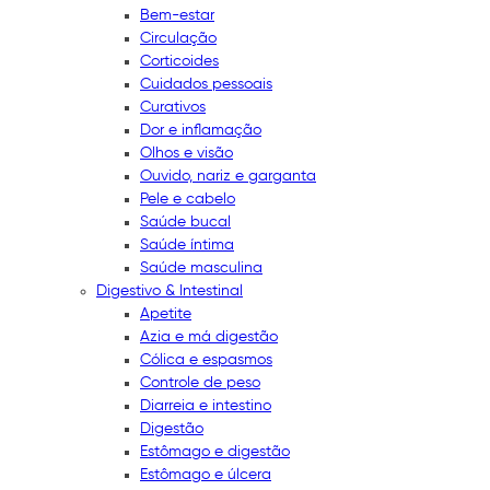
Bem-estar
Circulação
Corticoides
Cuidados pessoais
Curativos
Dor e inflamação
Olhos e visão
Ouvido, nariz e garganta
Pele e cabelo
Saúde bucal
Saúde íntima
Saúde masculina
Digestivo & Intestinal
Apetite
Azia e má digestão
Cólica e espasmos
Controle de peso
Diarreia e intestino
Digestão
Estômago e digestão
Estômago e úlcera