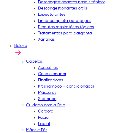
Descongestionantes nasais tópicos
Descongestionantes orais
Expectorantes
Linha completa para gripes
Produtos respiratórios tópicos
Tratamentos para garganta
Xantinas
Beleza
Cabelos
Acessórios
Condicionador
Finalizadores
Kit shampoo + condicionador
Máscaras
Shampoo
Cuidado com a Pele
Corporal
Facial
Labial
Mãos e Pés