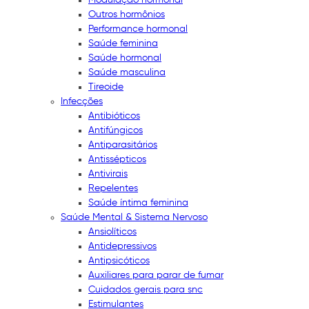
Outros hormônios
Performance hormonal
Saúde feminina
Saúde hormonal
Saúde masculina
Tireoide
Infecções
Antibióticos
Antifúngicos
Antiparasitários
Antissépticos
Antivirais
Repelentes
Saúde íntima feminina
Saúde Mental & Sistema Nervoso
Ansiolíticos
Antidepressivos
Antipsicóticos
Auxiliares para parar de fumar
Cuidados gerais para snc
Estimulantes