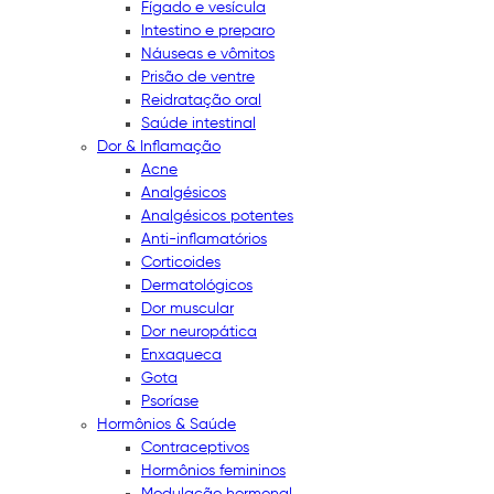
Fígado e vesícula
Intestino e preparo
Náuseas e vômitos
Prisão de ventre
Reidratação oral
Saúde intestinal
Dor & Inflamação
Acne
Analgésicos
Analgésicos potentes
Anti-inflamatórios
Corticoides
Dermatológicos
Dor muscular
Dor neuropática
Enxaqueca
Gota
Psoríase
Hormônios & Saúde
Contraceptivos
Hormônios femininos
Modulação hormonal