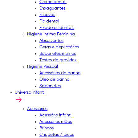
Creme dental
Enxaguantes
Escovas
Fio dental
Fixadores dentais
Higiene Íntima Feminina
Absorventes
Ceras e depilatórios
Sabonetes íntimos
Testes de gravidez
Higiene Pessoal
Acessórios de banho
Óleo de banho
Sabonetes
Universo Infantil
Acessórios
Acessório infantil
Acessórios mães
Brincos
Chupetas / bicos