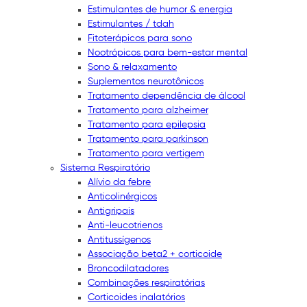
Estimulantes de humor & energia
Estimulantes / tdah
Fitoterápicos para sono
Nootrópicos para bem-estar mental
Sono & relaxamento
Suplementos neurotônicos
Tratamento dependência de álcool
Tratamento para alzheimer
Tratamento para epilepsia
Tratamento para parkinson
Tratamento para vertigem
Sistema Respiratório
Alívio da febre
Anticolinérgicos
Antigripais
Anti-leucotrienos
Antitussígenos
Associação beta2 + corticoide
Broncodilatadores
Combinações respiratórias
Corticoides inalatórios