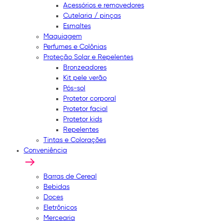
Acessórios e removedores
Cutelaria / pinças
Esmaltes
Maquiagem
Perfumes e Colônias
Proteção Solar e Repelentes
Bronzeadores
Kit pele verão
Pós-sol
Protetor corporal
Protetor facial
Protetor kids
Repelentes
Tintas e Colorações
Conveniência
Barras de Cereal
Bebidas
Doces
Eletrônicos
Mercearia