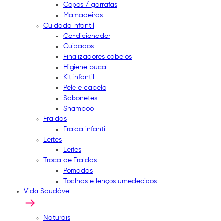
Copos / garrafas
Mamadeiras
Cuidado Infantil
Condicionador
Cuidados
Finalizadores cabelos
Higiene bucal
Kit infantil
Pele e cabelo
Sabonetes
Shampoo
Fraldas
Fralda infantil
Leites
Leites
Troca de Fraldas
Pomadas
Toalhas e lenços umedecidos
Vida Saudável
Naturais