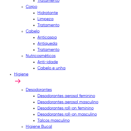
Tratamento
Corpo
Hidratante
Limpeza
Tratamento
Cabelo
Anticaspa
Antiqueda
Tratamento
Nutricosméticos
Anti-idade
Cabelo e unha
Higiene
Desodorantes
Desodorantes aerosol feminino
Desodorantes aerosol masculino
Desodorantes roll-on feminino
Desodorantes roll-on masculino
Talcos masculino
Higiene Bucal