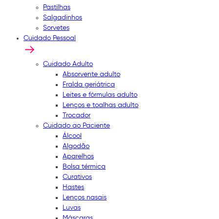
Pastilhas
Salgadinhos
Sorvetes
Cuidado Pessoal
Cuidado Adulto
Absorvente adulto
Fralda geriátrica
Leites e fórmulas adulto
Lenços e toalhas adulto
Trocador
Cuidado ao Paciente
Álcool
Algodão
Aparelhos
Bolsa térmica
Curativos
Hastes
Lenços nasais
Luvas
Máscaras