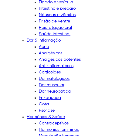
Fígado e vesícula
Intestino e preparo
Náuseas e vômitos
Prisão de ventre
Reidratação oral
Saúde intestinal
Dor & Inflamação
Acne
Analgésicos
Analgésicos potentes
Anti-inflamatórios
Corticoides
Dermatológicos
Dor muscular
Dor neuropática
Enxaqueca
Gota
Psoríase
Hormônios & Saúde
Contraceptivos
Hormônios femininos
Modulação hormonal