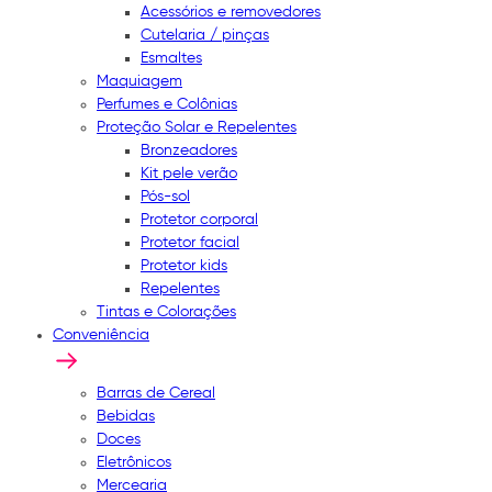
Acessórios e removedores
Cutelaria / pinças
Esmaltes
Maquiagem
Perfumes e Colônias
Proteção Solar e Repelentes
Bronzeadores
Kit pele verão
Pós-sol
Protetor corporal
Protetor facial
Protetor kids
Repelentes
Tintas e Colorações
Conveniência
Barras de Cereal
Bebidas
Doces
Eletrônicos
Mercearia