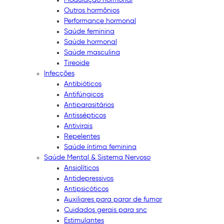
Outros hormônios
Performance hormonal
Saúde feminina
Saúde hormonal
Saúde masculina
Tireoide
Infecções
Antibióticos
Antifúngicos
Antiparasitários
Antissépticos
Antivirais
Repelentes
Saúde íntima feminina
Saúde Mental & Sistema Nervoso
Ansiolíticos
Antidepressivos
Antipsicóticos
Auxiliares para parar de fumar
Cuidados gerais para snc
Estimulantes