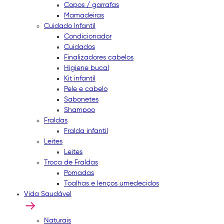
Copos / garrafas
Mamadeiras
Cuidado Infantil
Condicionador
Cuidados
Finalizadores cabelos
Higiene bucal
Kit infantil
Pele e cabelo
Sabonetes
Shampoo
Fraldas
Fralda infantil
Leites
Leites
Troca de Fraldas
Pomadas
Toalhas e lenços umedecidos
Vida Saudável
Naturais