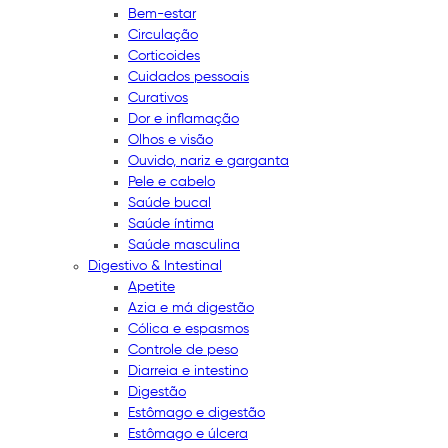
Bem-estar
Circulação
Corticoides
Cuidados pessoais
Curativos
Dor e inflamação
Olhos e visão
Ouvido, nariz e garganta
Pele e cabelo
Saúde bucal
Saúde íntima
Saúde masculina
Digestivo & Intestinal
Apetite
Azia e má digestão
Cólica e espasmos
Controle de peso
Diarreia e intestino
Digestão
Estômago e digestão
Estômago e úlcera