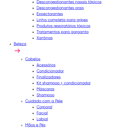
Descongestionantes nasais tópicos
Descongestionantes orais
Expectorantes
Linha completa para gripes
Produtos respiratórios tópicos
Tratamentos para garganta
Xantinas
Beleza
Cabelos
Acessórios
Condicionador
Finalizadores
Kit shampoo + condicionador
Máscaras
Shampoo
Cuidado com a Pele
Corporal
Facial
Labial
Mãos e Pés