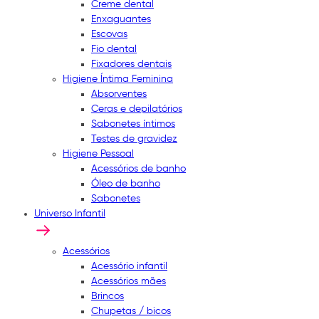
Creme dental
Enxaguantes
Escovas
Fio dental
Fixadores dentais
Higiene Íntima Feminina
Absorventes
Ceras e depilatórios
Sabonetes íntimos
Testes de gravidez
Higiene Pessoal
Acessórios de banho
Óleo de banho
Sabonetes
Universo Infantil
Acessórios
Acessório infantil
Acessórios mães
Brincos
Chupetas / bicos