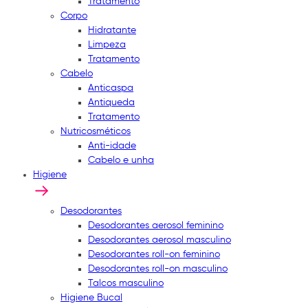
Tratamento
Corpo
Hidratante
Limpeza
Tratamento
Cabelo
Anticaspa
Antiqueda
Tratamento
Nutricosméticos
Anti-idade
Cabelo e unha
Higiene
Desodorantes
Desodorantes aerosol feminino
Desodorantes aerosol masculino
Desodorantes roll-on feminino
Desodorantes roll-on masculino
Talcos masculino
Higiene Bucal