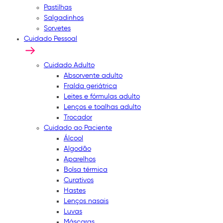
Pastilhas
Salgadinhos
Sorvetes
Cuidado Pessoal
Cuidado Adulto
Absorvente adulto
Fralda geriátrica
Leites e fórmulas adulto
Lenços e toalhas adulto
Trocador
Cuidado ao Paciente
Álcool
Algodão
Aparelhos
Bolsa térmica
Curativos
Hastes
Lenços nasais
Luvas
Máscaras