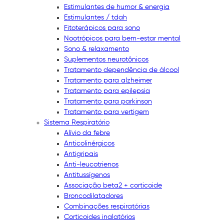
Estimulantes de humor & energia
Estimulantes / tdah
Fitoterápicos para sono
Nootrópicos para bem-estar mental
Sono & relaxamento
Suplementos neurotônicos
Tratamento dependência de álcool
Tratamento para alzheimer
Tratamento para epilepsia
Tratamento para parkinson
Tratamento para vertigem
Sistema Respiratório
Alívio da febre
Anticolinérgicos
Antigripais
Anti-leucotrienos
Antitussígenos
Associação beta2 + corticoide
Broncodilatadores
Combinações respiratórias
Corticoides inalatórios