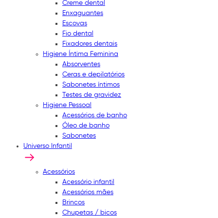
Creme dental
Enxaguantes
Escovas
Fio dental
Fixadores dentais
Higiene Íntima Feminina
Absorventes
Ceras e depilatórios
Sabonetes íntimos
Testes de gravidez
Higiene Pessoal
Acessórios de banho
Óleo de banho
Sabonetes
Universo Infantil
Acessórios
Acessório infantil
Acessórios mães
Brincos
Chupetas / bicos