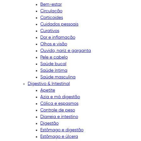
Bem-estar
Circulação
Corticoides
Cuidados pessoais
Curativos
Dor e inflamação
Olhos e visão
Ouvido, nariz e garganta
Pele e cabelo
Saúde bucal
Saúde íntima
Saúde masculina
Digestivo & Intestinal
Apetite
Azia e má digestão
Cólica e espasmos
Controle de peso
Diarreia e intestino
Digestão
Estômago e digestão
Estômago e úlcera