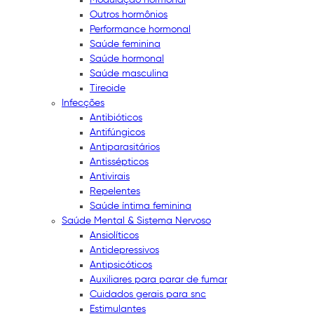
Outros hormônios
Performance hormonal
Saúde feminina
Saúde hormonal
Saúde masculina
Tireoide
Infecções
Antibióticos
Antifúngicos
Antiparasitários
Antissépticos
Antivirais
Repelentes
Saúde íntima feminina
Saúde Mental & Sistema Nervoso
Ansiolíticos
Antidepressivos
Antipsicóticos
Auxiliares para parar de fumar
Cuidados gerais para snc
Estimulantes