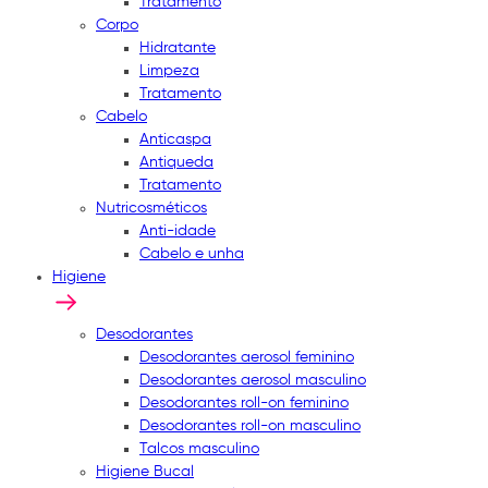
Tratamento
Corpo
Hidratante
Limpeza
Tratamento
Cabelo
Anticaspa
Antiqueda
Tratamento
Nutricosméticos
Anti-idade
Cabelo e unha
Higiene
Desodorantes
Desodorantes aerosol feminino
Desodorantes aerosol masculino
Desodorantes roll-on feminino
Desodorantes roll-on masculino
Talcos masculino
Higiene Bucal