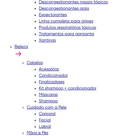
Descongestionantes nasais tópicos
Descongestionantes orais
Expectorantes
Linha completa para gripes
Produtos respiratórios tópicos
Tratamentos para garganta
Xantinas
Beleza
Cabelos
Acessórios
Condicionador
Finalizadores
Kit shampoo + condicionador
Máscaras
Shampoo
Cuidado com a Pele
Corporal
Facial
Labial
Mãos e Pés