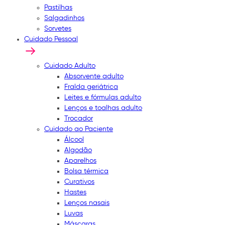
Pastilhas
Salgadinhos
Sorvetes
Cuidado Pessoal
Cuidado Adulto
Absorvente adulto
Fralda geriátrica
Leites e fórmulas adulto
Lenços e toalhas adulto
Trocador
Cuidado ao Paciente
Álcool
Algodão
Aparelhos
Bolsa térmica
Curativos
Hastes
Lenços nasais
Luvas
Máscaras