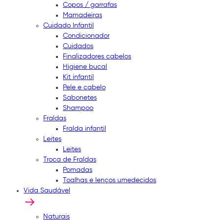
Copos / garrafas
Mamadeiras
Cuidado Infantil
Condicionador
Cuidados
Finalizadores cabelos
Higiene bucal
Kit infantil
Pele e cabelo
Sabonetes
Shampoo
Fraldas
Fralda infantil
Leites
Leites
Troca de Fraldas
Pomadas
Toalhas e lenços umedecidos
Vida Saudável
Naturais