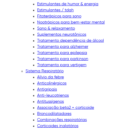
Estimulantes de humor & energia
Estimulantes / tdah
Fitoterápicos para sono
Nootrópicos para bem-estar mental
Sono & relaxamento
Suplementos neurotônicos
Tratamento dependência de álcool
Tratamento para alzheimer
Tratamento para epilepsia
Tratamento para parkinson
Tratamento para vertigem
Sistema Respiratório
Alívio da febre
Anticolinérgicos
Antigripais
Anti-leucotrienos
Antitussígenos
Associação beta2 + corticoide
Broncodilatadores
Combinações respiratórias
Corticoides inalatórios