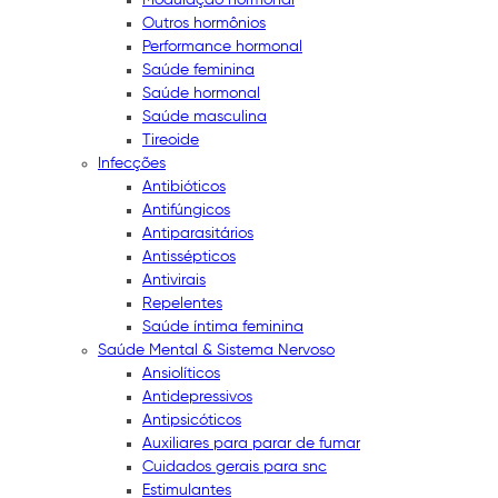
Outros hormônios
Performance hormonal
Saúde feminina
Saúde hormonal
Saúde masculina
Tireoide
Infecções
Antibióticos
Antifúngicos
Antiparasitários
Antissépticos
Antivirais
Repelentes
Saúde íntima feminina
Saúde Mental & Sistema Nervoso
Ansiolíticos
Antidepressivos
Antipsicóticos
Auxiliares para parar de fumar
Cuidados gerais para snc
Estimulantes