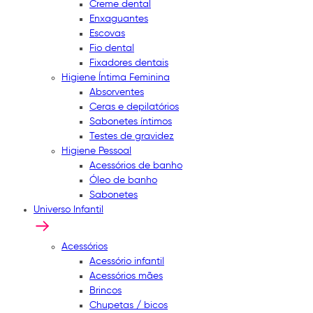
Creme dental
Enxaguantes
Escovas
Fio dental
Fixadores dentais
Higiene Íntima Feminina
Absorventes
Ceras e depilatórios
Sabonetes íntimos
Testes de gravidez
Higiene Pessoal
Acessórios de banho
Óleo de banho
Sabonetes
Universo Infantil
Acessórios
Acessório infantil
Acessórios mães
Brincos
Chupetas / bicos