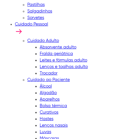
Pastilhas
Salgadinhos
Sorvetes
Cuidado Pessoal
Cuidado Adulto
Absorvente adulto
Fralda geriátrica
Leites e fórmulas adulto
Lenços e toalhas adulto
Trocador
Cuidado ao Paciente
Álcool
Algodão
Aparelhos
Bolsa térmica
Curativos
Hastes
Lenços nasais
Luvas
Máscaras