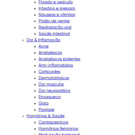
Fígado e vesícula
Intestino e preparo
Náuseas e vômitos
Prisão de ventre
Reidratação oral
Saúde intestinal
Dor & Inflamação
Acne
Analgésicos
Analgésicos potentes
Anti-inflamatórios
Corticoides
Dermatológicos
Dor muscular
Dor neuropática
Enxaqueca
Gota
Psoríase
Hormônios & Saúde
Contraceptivos
Hormônios femininos
Modulação hormonal