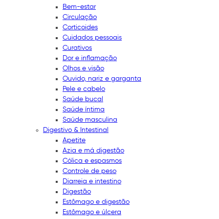
Bem-estar
Circulação
Corticoides
Cuidados pessoais
Curativos
Dor e inflamação
Olhos e visão
Ouvido, nariz e garganta
Pele e cabelo
Saúde bucal
Saúde íntima
Saúde masculina
Digestivo & Intestinal
Apetite
Azia e má digestão
Cólica e espasmos
Controle de peso
Diarreia e intestino
Digestão
Estômago e digestão
Estômago e úlcera