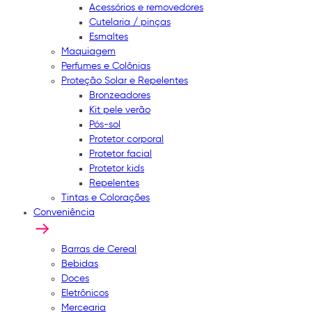
Acessórios e removedores
Cutelaria / pinças
Esmaltes
Maquiagem
Perfumes e Colônias
Proteção Solar e Repelentes
Bronzeadores
Kit pele verão
Pós-sol
Protetor corporal
Protetor facial
Protetor kids
Repelentes
Tintas e Colorações
Conveniência
Barras de Cereal
Bebidas
Doces
Eletrônicos
Mercearia