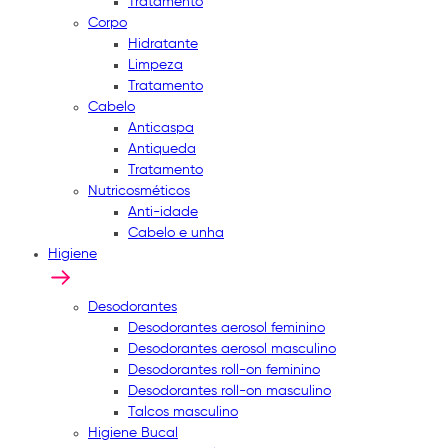
Tratamento
Corpo
Hidratante
Limpeza
Tratamento
Cabelo
Anticaspa
Antiqueda
Tratamento
Nutricosméticos
Anti-idade
Cabelo e unha
Higiene
Desodorantes
Desodorantes aerosol feminino
Desodorantes aerosol masculino
Desodorantes roll-on feminino
Desodorantes roll-on masculino
Talcos masculino
Higiene Bucal