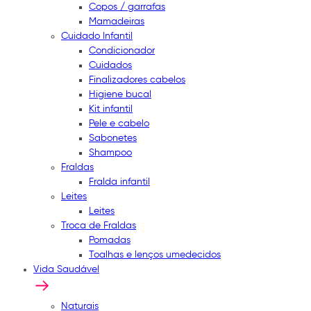
Copos / garrafas
Mamadeiras
Cuidado Infantil
Condicionador
Cuidados
Finalizadores cabelos
Higiene bucal
Kit infantil
Pele e cabelo
Sabonetes
Shampoo
Fraldas
Fralda infantil
Leites
Leites
Troca de Fraldas
Pomadas
Toalhas e lenços umedecidos
Vida Saudável
Naturais