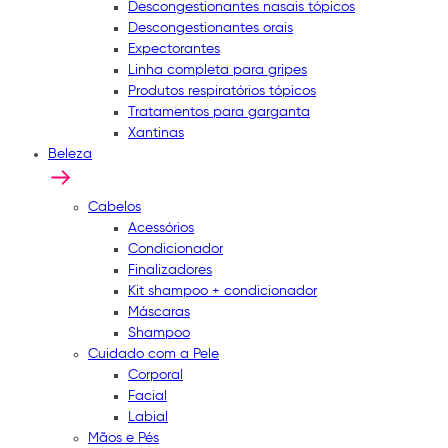
Descongestionantes nasais tópicos
Descongestionantes orais
Expectorantes
Linha completa para gripes
Produtos respiratórios tópicos
Tratamentos para garganta
Xantinas
Beleza
Cabelos
Acessórios
Condicionador
Finalizadores
Kit shampoo + condicionador
Máscaras
Shampoo
Cuidado com a Pele
Corporal
Facial
Labial
Mãos e Pés