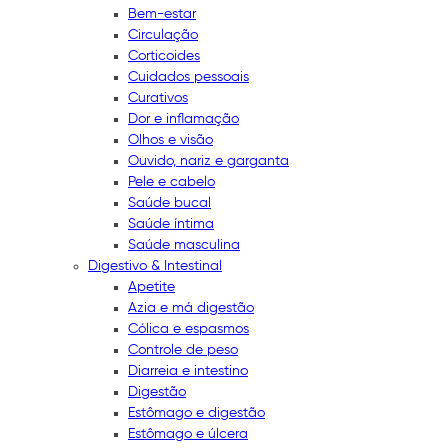
Bem-estar
Circulação
Corticoides
Cuidados pessoais
Curativos
Dor e inflamação
Olhos e visão
Ouvido, nariz e garganta
Pele e cabelo
Saúde bucal
Saúde íntima
Saúde masculina
Digestivo & Intestinal
Apetite
Azia e má digestão
Cólica e espasmos
Controle de peso
Diarreia e intestino
Digestão
Estômago e digestão
Estômago e úlcera