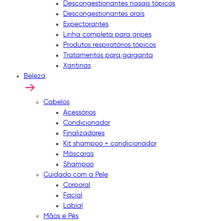
Descongestionantes nasais tópicos
Descongestionantes orais
Expectorantes
Linha completa para gripes
Produtos respiratórios tópicos
Tratamentos para garganta
Xantinas
Beleza
Cabelos
Acessórios
Condicionador
Finalizadores
Kit shampoo + condicionador
Máscaras
Shampoo
Cuidado com a Pele
Corporal
Facial
Labial
Mãos e Pés