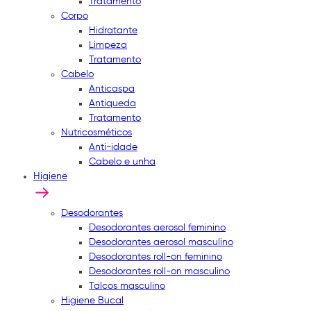
Tratamento
Corpo
Hidratante
Limpeza
Tratamento
Cabelo
Anticaspa
Antiqueda
Tratamento
Nutricosméticos
Anti-idade
Cabelo e unha
Higiene
Desodorantes
Desodorantes aerosol feminino
Desodorantes aerosol masculino
Desodorantes roll-on feminino
Desodorantes roll-on masculino
Talcos masculino
Higiene Bucal