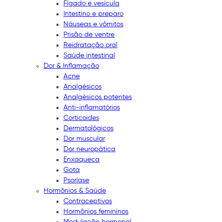
Fígado e vesícula
Intestino e preparo
Náuseas e vômitos
Prisão de ventre
Reidratação oral
Saúde intestinal
Dor & Inflamação
Acne
Analgésicos
Analgésicos potentes
Anti-inflamatórios
Corticoides
Dermatológicos
Dor muscular
Dor neuropática
Enxaqueca
Gota
Psoríase
Hormônios & Saúde
Contraceptivos
Hormônios femininos
Modulação hormonal