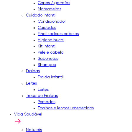
Copos / garrafas
Mamadeiras
Cuidado Infantil
Condicionador
Cuidados
Finalizadores cabelos
Higiene bucal
Kit infantil
Pele e cabelo
Sabonetes
Shampoo
Fraldas
Fralda infantil
Leites
Leites
Troca de Fraldas
Pomadas
Toalhas e lenços umedecidos
Vida Saudável
Naturais