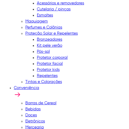
Acessórios e removedores
Cutelaria / pinças
Esmaltes
Maquiagem
Perfumes e Colônias
Proteção Solar e Repelentes
Bronzeadores
Kit pele verão
Pós-sol
Protetor corporal
Protetor facial
Protetor kids
Repelentes
Tintas e Colorações
Conveniência
Barras de Cereal
Bebidas
Doces
Eletrônicos
Mercearia