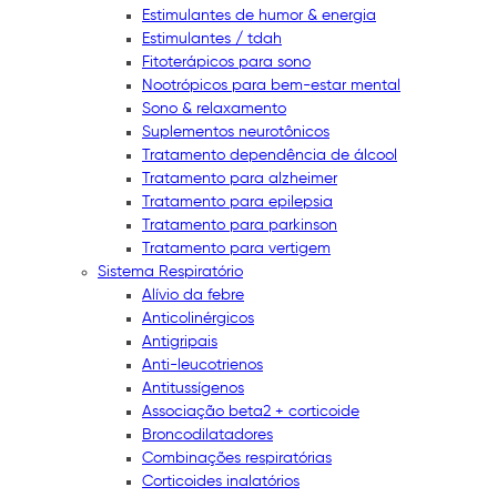
Estimulantes de humor & energia
Estimulantes / tdah
Fitoterápicos para sono
Nootrópicos para bem-estar mental
Sono & relaxamento
Suplementos neurotônicos
Tratamento dependência de álcool
Tratamento para alzheimer
Tratamento para epilepsia
Tratamento para parkinson
Tratamento para vertigem
Sistema Respiratório
Alívio da febre
Anticolinérgicos
Antigripais
Anti-leucotrienos
Antitussígenos
Associação beta2 + corticoide
Broncodilatadores
Combinações respiratórias
Corticoides inalatórios