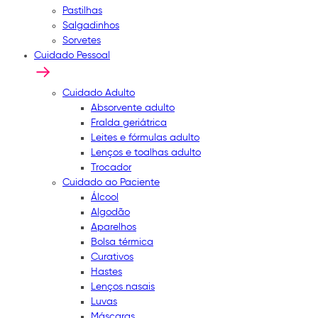
Pastilhas
Salgadinhos
Sorvetes
Cuidado Pessoal
Cuidado Adulto
Absorvente adulto
Fralda geriátrica
Leites e fórmulas adulto
Lenços e toalhas adulto
Trocador
Cuidado ao Paciente
Álcool
Algodão
Aparelhos
Bolsa térmica
Curativos
Hastes
Lenços nasais
Luvas
Máscaras