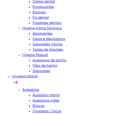
Creme dental
Enxaguantes
Escovas
Fio dental
Fixadores dentais
Higiene Íntima Feminina
Absorventes
Ceras e depilatórios
Sabonetes íntimos
Testes de gravidez
Higiene Pessoal
Acessórios de banho
Óleo de banho
Sabonetes
Universo Infantil
Acessórios
Acessório infantil
Acessórios mães
Brincos
Chupetas / bicos