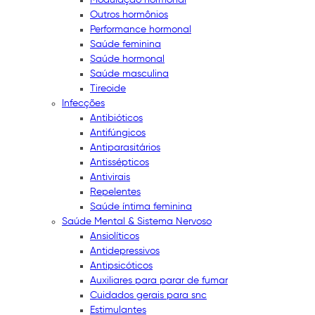
Outros hormônios
Performance hormonal
Saúde feminina
Saúde hormonal
Saúde masculina
Tireoide
Infecções
Antibióticos
Antifúngicos
Antiparasitários
Antissépticos
Antivirais
Repelentes
Saúde íntima feminina
Saúde Mental & Sistema Nervoso
Ansiolíticos
Antidepressivos
Antipsicóticos
Auxiliares para parar de fumar
Cuidados gerais para snc
Estimulantes