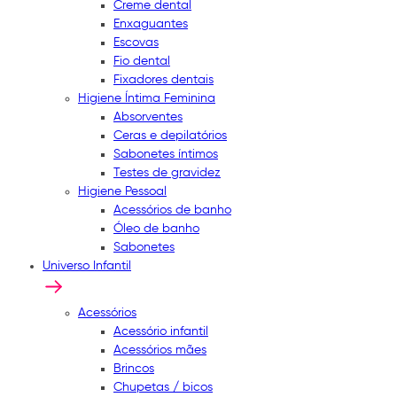
Creme dental
Enxaguantes
Escovas
Fio dental
Fixadores dentais
Higiene Íntima Feminina
Absorventes
Ceras e depilatórios
Sabonetes íntimos
Testes de gravidez
Higiene Pessoal
Acessórios de banho
Óleo de banho
Sabonetes
Universo Infantil
Acessórios
Acessório infantil
Acessórios mães
Brincos
Chupetas / bicos