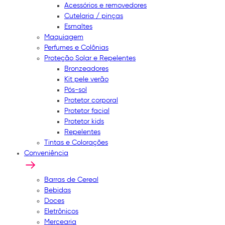
Acessórios e removedores
Cutelaria / pinças
Esmaltes
Maquiagem
Perfumes e Colônias
Proteção Solar e Repelentes
Bronzeadores
Kit pele verão
Pós-sol
Protetor corporal
Protetor facial
Protetor kids
Repelentes
Tintas e Colorações
Conveniência
Barras de Cereal
Bebidas
Doces
Eletrônicos
Mercearia