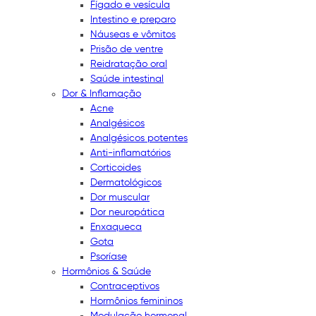
Fígado e vesícula
Intestino e preparo
Náuseas e vômitos
Prisão de ventre
Reidratação oral
Saúde intestinal
Dor & Inflamação
Acne
Analgésicos
Analgésicos potentes
Anti-inflamatórios
Corticoides
Dermatológicos
Dor muscular
Dor neuropática
Enxaqueca
Gota
Psoríase
Hormônios & Saúde
Contraceptivos
Hormônios femininos
Modulação hormonal