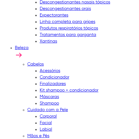
Descongestionantes nasais tópicos
Descongestionantes orais
Expectorantes
Linha completa para gripes
Produtos respiratórios tópicos
Tratamentos para garganta
Xantinas
Beleza
Cabelos
Acessórios
Condicionador
Finalizadores
Kit shampoo + condicionador
Máscaras
Shampoo
Cuidado com a Pele
Corporal
Facial
Labial
Mãos e Pés