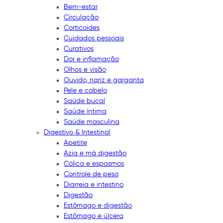
Bem-estar
Circulação
Corticoides
Cuidados pessoais
Curativos
Dor e inflamação
Olhos e visão
Ouvido, nariz e garganta
Pele e cabelo
Saúde bucal
Saúde íntima
Saúde masculina
Digestivo & Intestinal
Apetite
Azia e má digestão
Cólica e espasmos
Controle de peso
Diarreia e intestino
Digestão
Estômago e digestão
Estômago e úlcera