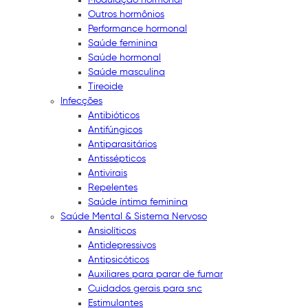
Outros hormônios
Performance hormonal
Saúde feminina
Saúde hormonal
Saúde masculina
Tireoide
Infecções
Antibióticos
Antifúngicos
Antiparasitários
Antissépticos
Antivirais
Repelentes
Saúde íntima feminina
Saúde Mental & Sistema Nervoso
Ansiolíticos
Antidepressivos
Antipsicóticos
Auxiliares para parar de fumar
Cuidados gerais para snc
Estimulantes