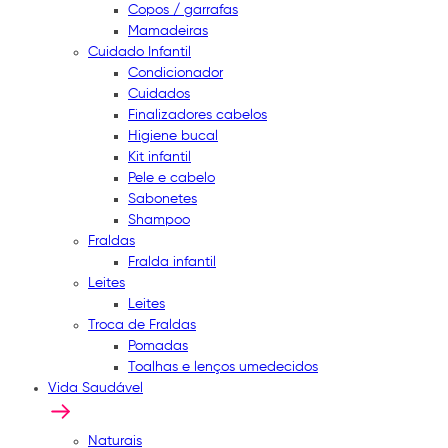
Copos / garrafas
Mamadeiras
Cuidado Infantil
Condicionador
Cuidados
Finalizadores cabelos
Higiene bucal
Kit infantil
Pele e cabelo
Sabonetes
Shampoo
Fraldas
Fralda infantil
Leites
Leites
Troca de Fraldas
Pomadas
Toalhas e lenços umedecidos
Vida Saudável
Naturais