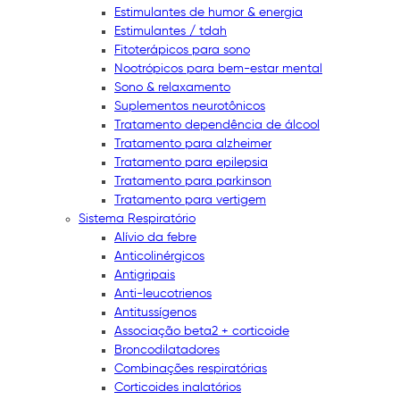
Estimulantes de humor & energia
Estimulantes / tdah
Fitoterápicos para sono
Nootrópicos para bem-estar mental
Sono & relaxamento
Suplementos neurotônicos
Tratamento dependência de álcool
Tratamento para alzheimer
Tratamento para epilepsia
Tratamento para parkinson
Tratamento para vertigem
Sistema Respiratório
Alívio da febre
Anticolinérgicos
Antigripais
Anti-leucotrienos
Antitussígenos
Associação beta2 + corticoide
Broncodilatadores
Combinações respiratórias
Corticoides inalatórios