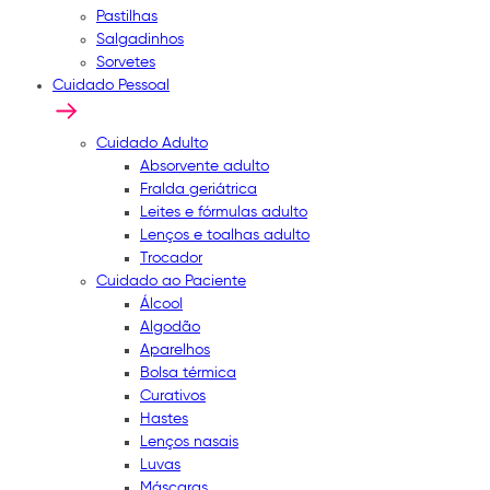
Pastilhas
Salgadinhos
Sorvetes
Cuidado Pessoal
Cuidado Adulto
Absorvente adulto
Fralda geriátrica
Leites e fórmulas adulto
Lenços e toalhas adulto
Trocador
Cuidado ao Paciente
Álcool
Algodão
Aparelhos
Bolsa térmica
Curativos
Hastes
Lenços nasais
Luvas
Máscaras