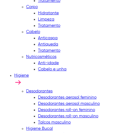
Tratamento
Corpo
Hidratante
Limpeza
Tratamento
Cabelo
Anticaspa
Antiqueda
Tratamento
Nutricosméticos
Anti-idade
Cabelo e unha
Higiene
Desodorantes
Desodorantes aerosol feminino
Desodorantes aerosol masculino
Desodorantes roll-on feminino
Desodorantes roll-on masculino
Talcos masculino
Higiene Bucal