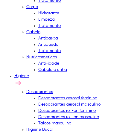
Tratamento
Corpo
Hidratante
Limpeza
Tratamento
Cabelo
Anticaspa
Antiqueda
Tratamento
Nutricosméticos
Anti-idade
Cabelo e unha
Higiene
Desodorantes
Desodorantes aerosol feminino
Desodorantes aerosol masculino
Desodorantes roll-on feminino
Desodorantes roll-on masculino
Talcos masculino
Higiene Bucal