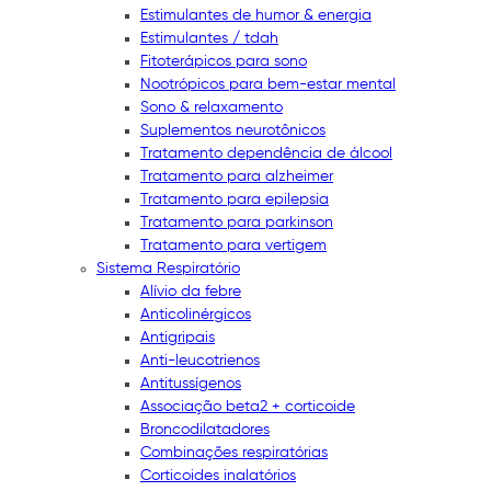
Estimulantes de humor & energia
Estimulantes / tdah
Fitoterápicos para sono
Nootrópicos para bem-estar mental
Sono & relaxamento
Suplementos neurotônicos
Tratamento dependência de álcool
Tratamento para alzheimer
Tratamento para epilepsia
Tratamento para parkinson
Tratamento para vertigem
Sistema Respiratório
Alívio da febre
Anticolinérgicos
Antigripais
Anti-leucotrienos
Antitussígenos
Associação beta2 + corticoide
Broncodilatadores
Combinações respiratórias
Corticoides inalatórios