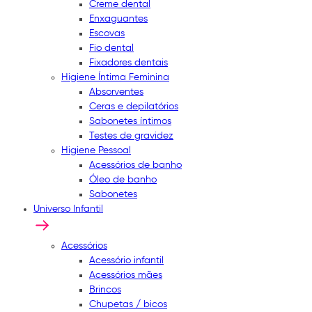
Creme dental
Enxaguantes
Escovas
Fio dental
Fixadores dentais
Higiene Íntima Feminina
Absorventes
Ceras e depilatórios
Sabonetes íntimos
Testes de gravidez
Higiene Pessoal
Acessórios de banho
Óleo de banho
Sabonetes
Universo Infantil
Acessórios
Acessório infantil
Acessórios mães
Brincos
Chupetas / bicos