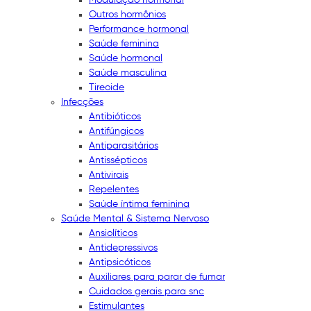
Outros hormônios
Performance hormonal
Saúde feminina
Saúde hormonal
Saúde masculina
Tireoide
Infecções
Antibióticos
Antifúngicos
Antiparasitários
Antissépticos
Antivirais
Repelentes
Saúde íntima feminina
Saúde Mental & Sistema Nervoso
Ansiolíticos
Antidepressivos
Antipsicóticos
Auxiliares para parar de fumar
Cuidados gerais para snc
Estimulantes