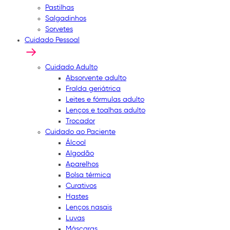
Pastilhas
Salgadinhos
Sorvetes
Cuidado Pessoal
Cuidado Adulto
Absorvente adulto
Fralda geriátrica
Leites e fórmulas adulto
Lenços e toalhas adulto
Trocador
Cuidado ao Paciente
Álcool
Algodão
Aparelhos
Bolsa térmica
Curativos
Hastes
Lenços nasais
Luvas
Máscaras