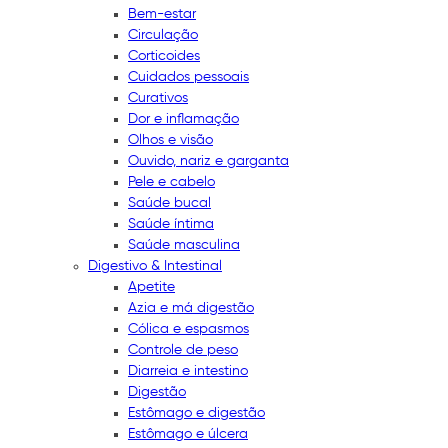
Bem-estar
Circulação
Corticoides
Cuidados pessoais
Curativos
Dor e inflamação
Olhos e visão
Ouvido, nariz e garganta
Pele e cabelo
Saúde bucal
Saúde íntima
Saúde masculina
Digestivo & Intestinal
Apetite
Azia e má digestão
Cólica e espasmos
Controle de peso
Diarreia e intestino
Digestão
Estômago e digestão
Estômago e úlcera