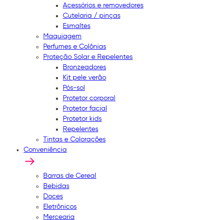
Acessórios e removedores
Cutelaria / pinças
Esmaltes
Maquiagem
Perfumes e Colônias
Proteção Solar e Repelentes
Bronzeadores
Kit pele verão
Pós-sol
Protetor corporal
Protetor facial
Protetor kids
Repelentes
Tintas e Colorações
Conveniência
Barras de Cereal
Bebidas
Doces
Eletrônicos
Mercearia