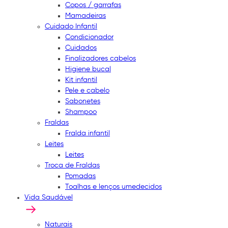
Copos / garrafas
Mamadeiras
Cuidado Infantil
Condicionador
Cuidados
Finalizadores cabelos
Higiene bucal
Kit infantil
Pele e cabelo
Sabonetes
Shampoo
Fraldas
Fralda infantil
Leites
Leites
Troca de Fraldas
Pomadas
Toalhas e lenços umedecidos
Vida Saudável
Naturais