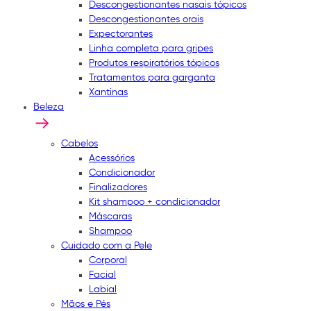
Descongestionantes nasais tópicos
Descongestionantes orais
Expectorantes
Linha completa para gripes
Produtos respiratórios tópicos
Tratamentos para garganta
Xantinas
Beleza
Cabelos
Acessórios
Condicionador
Finalizadores
Kit shampoo + condicionador
Máscaras
Shampoo
Cuidado com a Pele
Corporal
Facial
Labial
Mãos e Pés