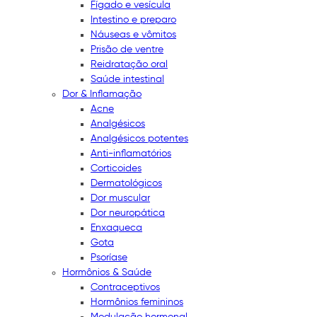
Fígado e vesícula
Intestino e preparo
Náuseas e vômitos
Prisão de ventre
Reidratação oral
Saúde intestinal
Dor & Inflamação
Acne
Analgésicos
Analgésicos potentes
Anti-inflamatórios
Corticoides
Dermatológicos
Dor muscular
Dor neuropática
Enxaqueca
Gota
Psoríase
Hormônios & Saúde
Contraceptivos
Hormônios femininos
Modulação hormonal