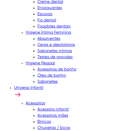
Creme dental
Enxaguantes
Escovas
Fio dental
Fixadores dentais
Higiene Íntima Feminina
Absorventes
Ceras e depilatórios
Sabonetes íntimos
Testes de gravidez
Higiene Pessoal
Acessórios de banho
Óleo de banho
Sabonetes
Universo Infantil
Acessórios
Acessório infantil
Acessórios mães
Brincos
Chupetas / bicos