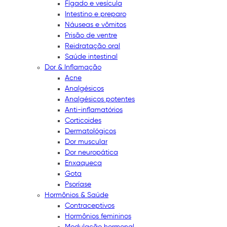
Fígado e vesícula
Intestino e preparo
Náuseas e vômitos
Prisão de ventre
Reidratação oral
Saúde intestinal
Dor & Inflamação
Acne
Analgésicos
Analgésicos potentes
Anti-inflamatórios
Corticoides
Dermatológicos
Dor muscular
Dor neuropática
Enxaqueca
Gota
Psoríase
Hormônios & Saúde
Contraceptivos
Hormônios femininos
Modulação hormonal