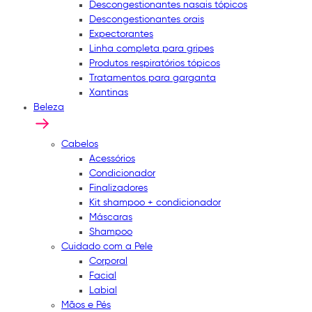
Descongestionantes nasais tópicos
Descongestionantes orais
Expectorantes
Linha completa para gripes
Produtos respiratórios tópicos
Tratamentos para garganta
Xantinas
Beleza
Cabelos
Acessórios
Condicionador
Finalizadores
Kit shampoo + condicionador
Máscaras
Shampoo
Cuidado com a Pele
Corporal
Facial
Labial
Mãos e Pés