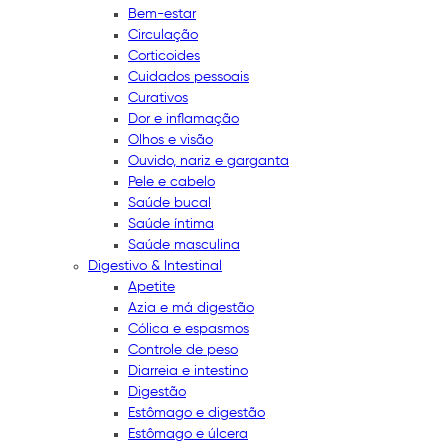
Bem-estar
Circulação
Corticoides
Cuidados pessoais
Curativos
Dor e inflamação
Olhos e visão
Ouvido, nariz e garganta
Pele e cabelo
Saúde bucal
Saúde íntima
Saúde masculina
Digestivo & Intestinal
Apetite
Azia e má digestão
Cólica e espasmos
Controle de peso
Diarreia e intestino
Digestão
Estômago e digestão
Estômago e úlcera