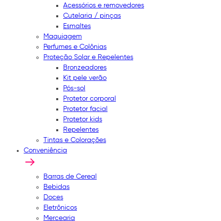
Acessórios e removedores
Cutelaria / pinças
Esmaltes
Maquiagem
Perfumes e Colônias
Proteção Solar e Repelentes
Bronzeadores
Kit pele verão
Pós-sol
Protetor corporal
Protetor facial
Protetor kids
Repelentes
Tintas e Colorações
Conveniência
Barras de Cereal
Bebidas
Doces
Eletrônicos
Mercearia