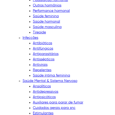
Outros hormônios
Performance hormonal
Saúde feminina
Saúde hormonal
Saúde masculina
Tireoide
Infecções
Antibióticos
Antifúngicos
Antiparasitários
Antissépticos
Antivirais
Repelentes
Saúde íntima feminina
Saúde Mental & Sistema Nervoso
Ansiolíticos
Antidepressivos
Antipsicóticos
Auxiliares para parar de fumar
Cuidados gerais para snc
Estimulantes