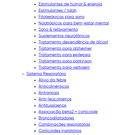
Estimulantes de humor & energia
Estimulantes / tdah
Fitoterápicos para sono
Nootrópicos para bem-estar mental
Sono & relaxamento
Suplementos neurotônicos
Tratamento dependência de álcool
Tratamento para alzheimer
Tratamento para epilepsia
Tratamento para parkinson
Tratamento para vertigem
Sistema Respiratório
Alívio da febre
Anticolinérgicos
Antigripais
Anti-leucotrienos
Antitussígenos
Associação beta2 + corticoide
Broncodilatadores
Combinações respiratórias
Corticoides inalatórios