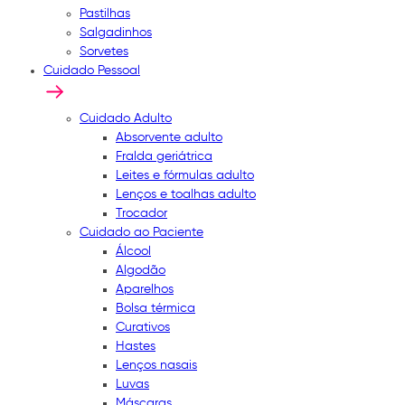
Pastilhas
Salgadinhos
Sorvetes
Cuidado Pessoal
Cuidado Adulto
Absorvente adulto
Fralda geriátrica
Leites e fórmulas adulto
Lenços e toalhas adulto
Trocador
Cuidado ao Paciente
Álcool
Algodão
Aparelhos
Bolsa térmica
Curativos
Hastes
Lenços nasais
Luvas
Máscaras