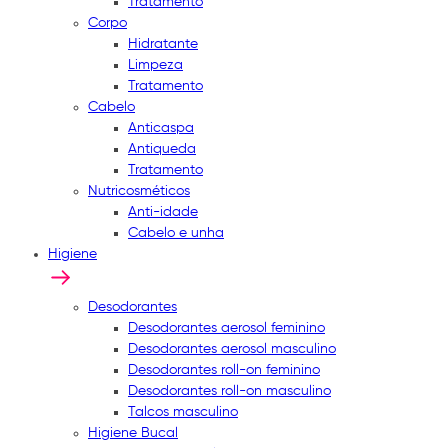
Tratamento
Corpo
Hidratante
Limpeza
Tratamento
Cabelo
Anticaspa
Antiqueda
Tratamento
Nutricosméticos
Anti-idade
Cabelo e unha
Higiene
Desodorantes
Desodorantes aerosol feminino
Desodorantes aerosol masculino
Desodorantes roll-on feminino
Desodorantes roll-on masculino
Talcos masculino
Higiene Bucal