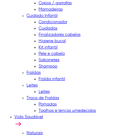
Copos / garrafas
Mamadeiras
Cuidado Infantil
Condicionador
Cuidados
Finalizadores cabelos
Higiene bucal
Kit infantil
Pele e cabelo
Sabonetes
Shampoo
Fraldas
Fralda infantil
Leites
Leites
Troca de Fraldas
Pomadas
Toalhas e lenços umedecidos
Vida Saudável
Naturais