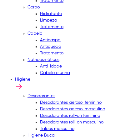
Tratamento
Corpo
Hidratante
Limpeza
Tratamento
Cabelo
Anticaspa
Antiqueda
Tratamento
Nutricosméticos
Anti-idade
Cabelo e unha
Higiene
Desodorantes
Desodorantes aerosol feminino
Desodorantes aerosol masculino
Desodorantes roll-on feminino
Desodorantes roll-on masculino
Talcos masculino
Higiene Bucal