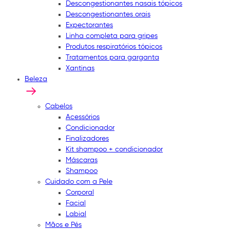
Descongestionantes nasais tópicos
Descongestionantes orais
Expectorantes
Linha completa para gripes
Produtos respiratórios tópicos
Tratamentos para garganta
Xantinas
Beleza
Cabelos
Acessórios
Condicionador
Finalizadores
Kit shampoo + condicionador
Máscaras
Shampoo
Cuidado com a Pele
Corporal
Facial
Labial
Mãos e Pés