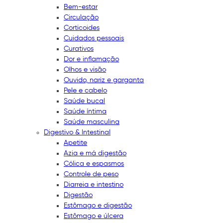
Bem-estar
Circulação
Corticoides
Cuidados pessoais
Curativos
Dor e inflamação
Olhos e visão
Ouvido, nariz e garganta
Pele e cabelo
Saúde bucal
Saúde íntima
Saúde masculina
Digestivo & Intestinal
Apetite
Azia e má digestão
Cólica e espasmos
Controle de peso
Diarreia e intestino
Digestão
Estômago e digestão
Estômago e úlcera