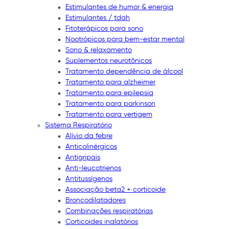
Estimulantes de humor & energia
Estimulantes / tdah
Fitoterápicos para sono
Nootrópicos para bem-estar mental
Sono & relaxamento
Suplementos neurotônicos
Tratamento dependência de álcool
Tratamento para alzheimer
Tratamento para epilepsia
Tratamento para parkinson
Tratamento para vertigem
Sistema Respiratório
Alívio da febre
Anticolinérgicos
Antigripais
Anti-leucotrienos
Antitussígenos
Associação beta2 + corticoide
Broncodilatadores
Combinações respiratórias
Corticoides inalatórios