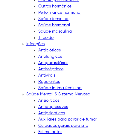
Outros hormônios
Performance hormonal
Saúde feminina
Saúde hormonal
Saúde masculina
Tireoide
Infecções
Antibióticos
Antifúngicos
Antiparasitários
Antissépticos
Antivirais
Repelentes
Saúde íntima feminina
Saúde Mental & Sistema Nervoso
Ansiolíticos
Antidepressivos
Antipsicóticos
Auxiliares para parar de fumar
Cuidados gerais para snc
Estimulantes