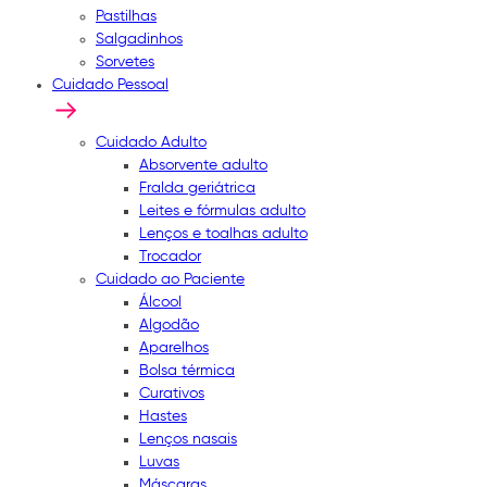
Pastilhas
Salgadinhos
Sorvetes
Cuidado Pessoal
Cuidado Adulto
Absorvente adulto
Fralda geriátrica
Leites e fórmulas adulto
Lenços e toalhas adulto
Trocador
Cuidado ao Paciente
Álcool
Algodão
Aparelhos
Bolsa térmica
Curativos
Hastes
Lenços nasais
Luvas
Máscaras