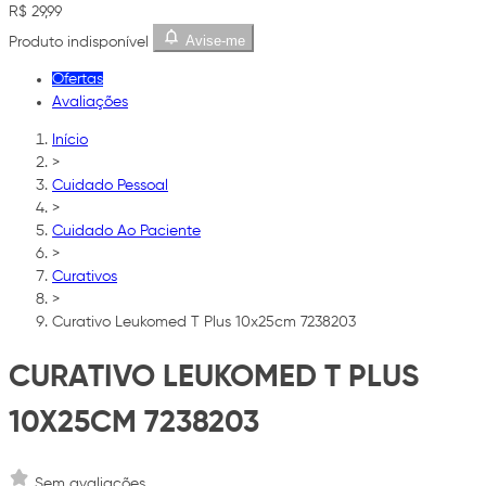
R$ 29,99
Avise-me
Produto indisponível
Ofertas
Avaliações
Início
>
Cuidado Pessoal
>
Cuidado Ao Paciente
>
Curativos
>
Curativo Leukomed T Plus 10x25cm 7238203
CURATIVO LEUKOMED T PLUS
10X25CM 7238203
Sem avaliações