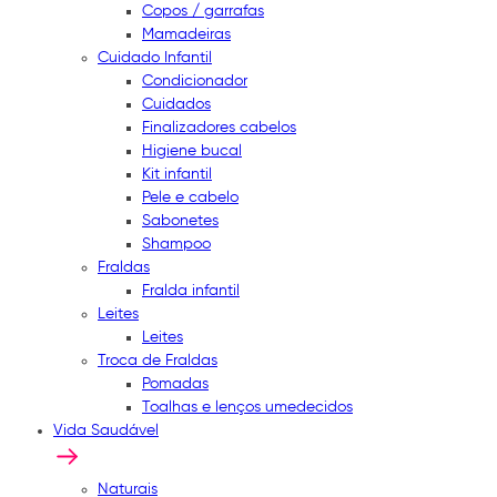
Copos / garrafas
Mamadeiras
Cuidado Infantil
Condicionador
Cuidados
Finalizadores cabelos
Higiene bucal
Kit infantil
Pele e cabelo
Sabonetes
Shampoo
Fraldas
Fralda infantil
Leites
Leites
Troca de Fraldas
Pomadas
Toalhas e lenços umedecidos
Vida Saudável
Naturais