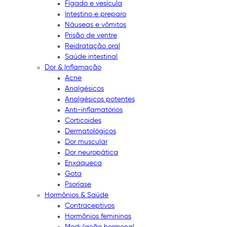
Fígado e vesícula
Intestino e preparo
Náuseas e vômitos
Prisão de ventre
Reidratação oral
Saúde intestinal
Dor & Inflamação
Acne
Analgésicos
Analgésicos potentes
Anti-inflamatórios
Corticoides
Dermatológicos
Dor muscular
Dor neuropática
Enxaqueca
Gota
Psoríase
Hormônios & Saúde
Contraceptivos
Hormônios femininos
Modulação hormonal