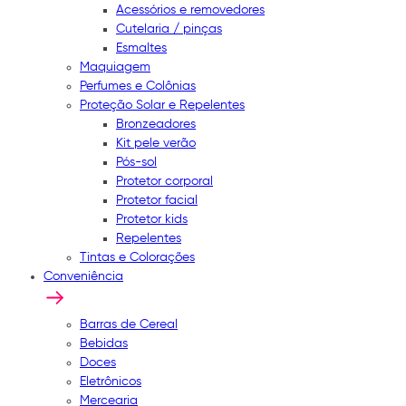
Acessórios e removedores
Cutelaria / pinças
Esmaltes
Maquiagem
Perfumes e Colônias
Proteção Solar e Repelentes
Bronzeadores
Kit pele verão
Pós-sol
Protetor corporal
Protetor facial
Protetor kids
Repelentes
Tintas e Colorações
Conveniência
Barras de Cereal
Bebidas
Doces
Eletrônicos
Mercearia