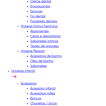
Creme dental
Enxaguantes
Escovas
Fio dental
Fixadores dentais
Higiene Íntima Feminina
Absorventes
Ceras e depilatórios
Sabonetes íntimos
Testes de gravidez
Higiene Pessoal
Acessórios de banho
Óleo de banho
Sabonetes
Universo Infantil
Acessórios
Acessório infantil
Acessórios mães
Brincos
Chupetas / bicos