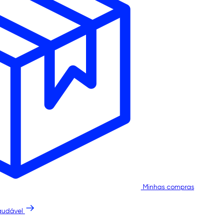
Minhas compras
audável