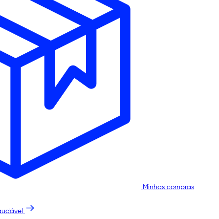
Minhas compras
audável