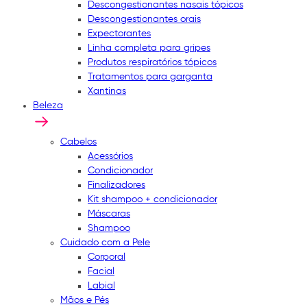
Descongestionantes nasais tópicos
Descongestionantes orais
Expectorantes
Linha completa para gripes
Produtos respiratórios tópicos
Tratamentos para garganta
Xantinas
Beleza
Cabelos
Acessórios
Condicionador
Finalizadores
Kit shampoo + condicionador
Máscaras
Shampoo
Cuidado com a Pele
Corporal
Facial
Labial
Mãos e Pés