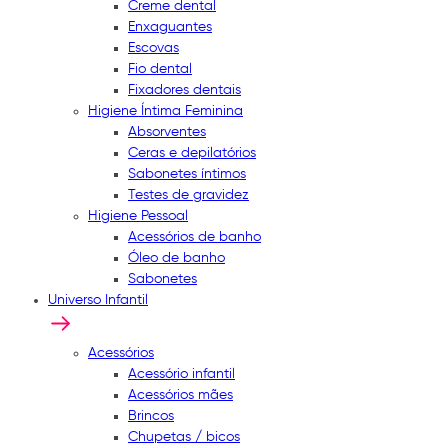
Creme dental
Enxaguantes
Escovas
Fio dental
Fixadores dentais
Higiene Íntima Feminina
Absorventes
Ceras e depilatórios
Sabonetes íntimos
Testes de gravidez
Higiene Pessoal
Acessórios de banho
Óleo de banho
Sabonetes
Universo Infantil
Acessórios
Acessório infantil
Acessórios mães
Brincos
Chupetas / bicos