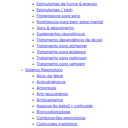
Estimulantes de humor & energia
Estimulantes / tdah
Fitoterápicos para sono
Nootrópicos para bem-estar mental
Sono & relaxamento
Suplementos neurotônicos
Tratamento dependência de álcool
Tratamento para alzheimer
Tratamento para epilepsia
Tratamento para parkinson
Tratamento para vertigem
Sistema Respiratório
Alívio da febre
Anticolinérgicos
Antigripais
Anti-leucotrienos
Antitussígenos
Associação beta2 + corticoide
Broncodilatadores
Combinações respiratórias
Corticoides inalatórios