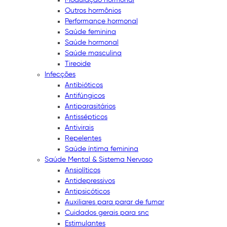
Outros hormônios
Performance hormonal
Saúde feminina
Saúde hormonal
Saúde masculina
Tireoide
Infecções
Antibióticos
Antifúngicos
Antiparasitários
Antissépticos
Antivirais
Repelentes
Saúde íntima feminina
Saúde Mental & Sistema Nervoso
Ansiolíticos
Antidepressivos
Antipsicóticos
Auxiliares para parar de fumar
Cuidados gerais para snc
Estimulantes