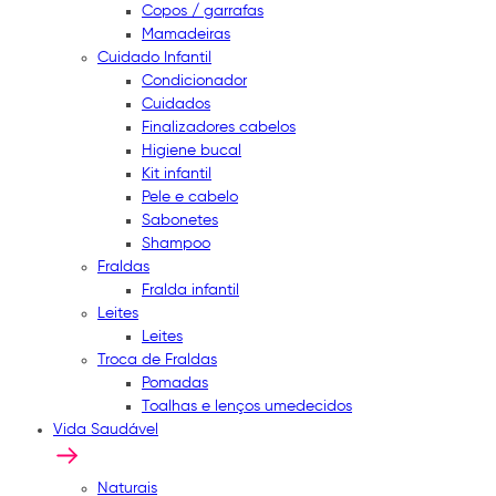
Copos / garrafas
Mamadeiras
Cuidado Infantil
Condicionador
Cuidados
Finalizadores cabelos
Higiene bucal
Kit infantil
Pele e cabelo
Sabonetes
Shampoo
Fraldas
Fralda infantil
Leites
Leites
Troca de Fraldas
Pomadas
Toalhas e lenços umedecidos
Vida Saudável
Naturais