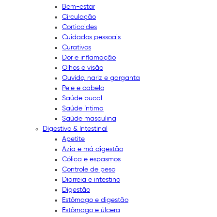
Bem-estar
Circulação
Corticoides
Cuidados pessoais
Curativos
Dor e inflamação
Olhos e visão
Ouvido, nariz e garganta
Pele e cabelo
Saúde bucal
Saúde íntima
Saúde masculina
Digestivo & Intestinal
Apetite
Azia e má digestão
Cólica e espasmos
Controle de peso
Diarreia e intestino
Digestão
Estômago e digestão
Estômago e úlcera