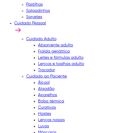
Pastilhas
Salgadinhos
Sorvetes
Cuidado Pessoal
Cuidado Adulto
Absorvente adulto
Fralda geriátrica
Leites e fórmulas adulto
Lenços e toalhas adulto
Trocador
Cuidado ao Paciente
Álcool
Algodão
Aparelhos
Bolsa térmica
Curativos
Hastes
Lenços nasais
Luvas
Máscaras