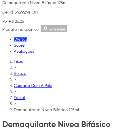
Demaquilante Nivea Bifásico 125ml
De R$ 34,99
24% OFF
Por R$ 26,25
Avise-me
Produto indisponível
Ofertas
Sobre
Avaliações
Início
>
Beleza
>
Cuidado Com A Pele
>
Facial
>
Demaquilante Nivea Bifásico 125ml
Demaquilante Nivea Bifásico