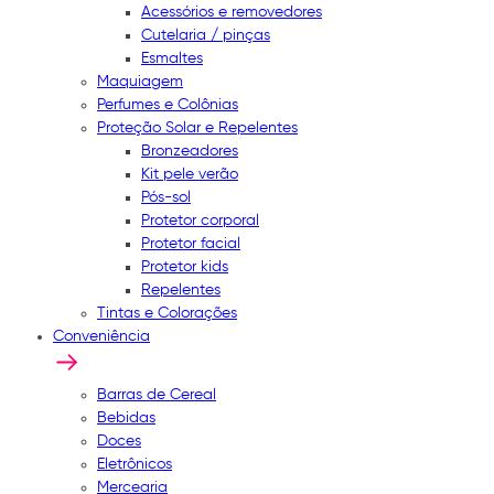
Acessórios e removedores
Cutelaria / pinças
Esmaltes
Maquiagem
Perfumes e Colônias
Proteção Solar e Repelentes
Bronzeadores
Kit pele verão
Pós-sol
Protetor corporal
Protetor facial
Protetor kids
Repelentes
Tintas e Colorações
Conveniência
Barras de Cereal
Bebidas
Doces
Eletrônicos
Mercearia