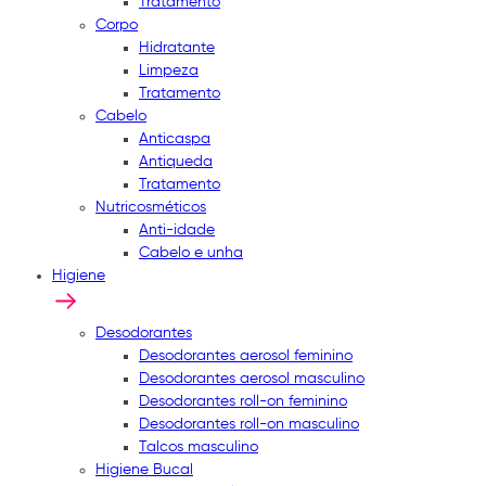
Tratamento
Corpo
Hidratante
Limpeza
Tratamento
Cabelo
Anticaspa
Antiqueda
Tratamento
Nutricosméticos
Anti-idade
Cabelo e unha
Higiene
Desodorantes
Desodorantes aerosol feminino
Desodorantes aerosol masculino
Desodorantes roll-on feminino
Desodorantes roll-on masculino
Talcos masculino
Higiene Bucal