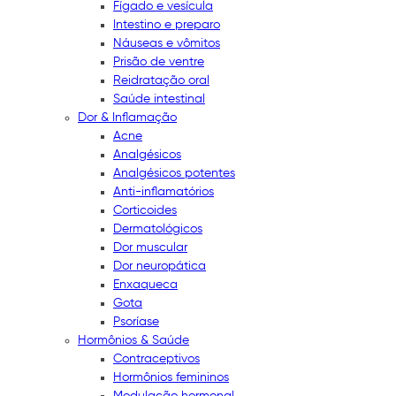
Fígado e vesícula
Intestino e preparo
Náuseas e vômitos
Prisão de ventre
Reidratação oral
Saúde intestinal
Dor & Inflamação
Acne
Analgésicos
Analgésicos potentes
Anti-inflamatórios
Corticoides
Dermatológicos
Dor muscular
Dor neuropática
Enxaqueca
Gota
Psoríase
Hormônios & Saúde
Contraceptivos
Hormônios femininos
Modulação hormonal