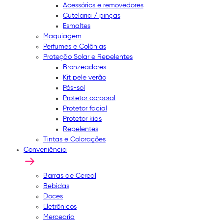
Acessórios e removedores
Cutelaria / pinças
Esmaltes
Maquiagem
Perfumes e Colônias
Proteção Solar e Repelentes
Bronzeadores
Kit pele verão
Pós-sol
Protetor corporal
Protetor facial
Protetor kids
Repelentes
Tintas e Colorações
Conveniência
Barras de Cereal
Bebidas
Doces
Eletrônicos
Mercearia