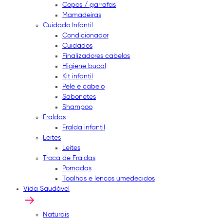
Copos / garrafas
Mamadeiras
Cuidado Infantil
Condicionador
Cuidados
Finalizadores cabelos
Higiene bucal
Kit infantil
Pele e cabelo
Sabonetes
Shampoo
Fraldas
Fralda infantil
Leites
Leites
Troca de Fraldas
Pomadas
Toalhas e lenços umedecidos
Vida Saudável
Naturais