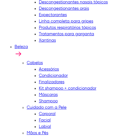
Descongestionantes nasais tópicos
Descongestionantes orais
Expectorantes
Linha completa para gripes
Produtos respiratórios tópicos
Tratamentos para garganta
Xantinas
Beleza
Cabelos
Acessórios
Condicionador
Finalizadores
Kit shampoo + condicionador
Máscaras
Shampoo
Cuidado com a Pele
Corporal
Facial
Labial
Mãos e Pés