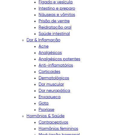
Fígado e vesícula
Intestino e preparo
Náuseas e vômitos
Prisão de ventre
Reidratação oral
Saúde intestinal
Dor & Inflamação
Acne
Analgésicos
Analgésicos potentes
Anti-inflamatórios
Corticoides
Dermatológicos
Dor muscular
Dor neuropática
Enxaqueca
Gota
Psoríase
Hormônios & Saúde
Contraceptivos
Hormônios femininos
Modulação hormonal