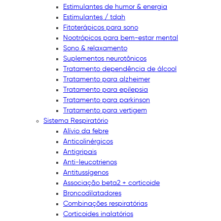
Estimulantes de humor & energia
Estimulantes / tdah
Fitoterápicos para sono
Nootrópicos para bem-estar mental
Sono & relaxamento
Suplementos neurotônicos
Tratamento dependência de álcool
Tratamento para alzheimer
Tratamento para epilepsia
Tratamento para parkinson
Tratamento para vertigem
Sistema Respiratório
Alívio da febre
Anticolinérgicos
Antigripais
Anti-leucotrienos
Antitussígenos
Associação beta2 + corticoide
Broncodilatadores
Combinações respiratórias
Corticoides inalatórios