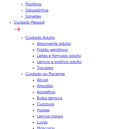
Pastilhas
Salgadinhos
Sorvetes
Cuidado Pessoal
Cuidado Adulto
Absorvente adulto
Fralda geriátrica
Leites e fórmulas adulto
Lenços e toalhas adulto
Trocador
Cuidado ao Paciente
Álcool
Algodão
Aparelhos
Bolsa térmica
Curativos
Hastes
Lenços nasais
Luvas
Máscaras