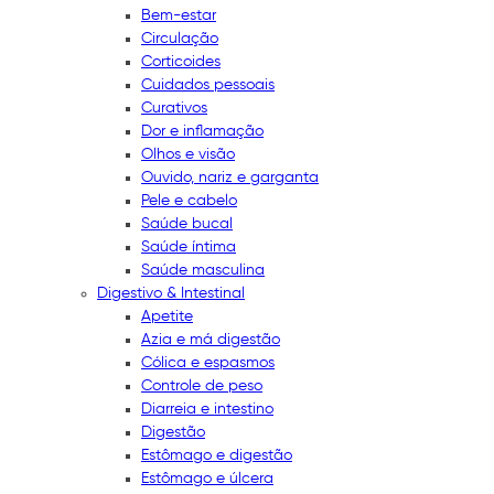
Bem-estar
Circulação
Corticoides
Cuidados pessoais
Curativos
Dor e inflamação
Olhos e visão
Ouvido, nariz e garganta
Pele e cabelo
Saúde bucal
Saúde íntima
Saúde masculina
Digestivo & Intestinal
Apetite
Azia e má digestão
Cólica e espasmos
Controle de peso
Diarreia e intestino
Digestão
Estômago e digestão
Estômago e úlcera