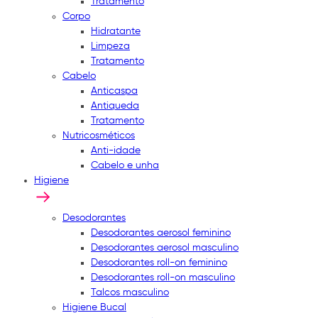
Tratamento
Corpo
Hidratante
Limpeza
Tratamento
Cabelo
Anticaspa
Antiqueda
Tratamento
Nutricosméticos
Anti-idade
Cabelo e unha
Higiene
Desodorantes
Desodorantes aerosol feminino
Desodorantes aerosol masculino
Desodorantes roll-on feminino
Desodorantes roll-on masculino
Talcos masculino
Higiene Bucal