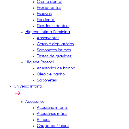
Creme dental
Enxaguantes
Escovas
Fio dental
Fixadores dentais
Higiene Íntima Feminina
Absorventes
Ceras e depilatórios
Sabonetes íntimos
Testes de gravidez
Higiene Pessoal
Acessórios de banho
Óleo de banho
Sabonetes
Universo Infantil
Acessórios
Acessório infantil
Acessórios mães
Brincos
Chupetas / bicos