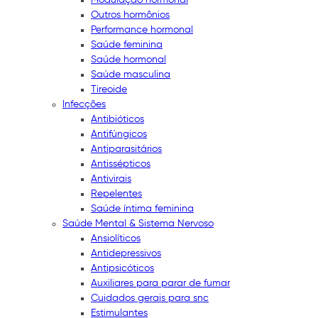
Outros hormônios
Performance hormonal
Saúde feminina
Saúde hormonal
Saúde masculina
Tireoide
Infecções
Antibióticos
Antifúngicos
Antiparasitários
Antissépticos
Antivirais
Repelentes
Saúde íntima feminina
Saúde Mental & Sistema Nervoso
Ansiolíticos
Antidepressivos
Antipsicóticos
Auxiliares para parar de fumar
Cuidados gerais para snc
Estimulantes