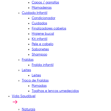
Copos / garrafas
Mamadeiras
Cuidado Infantil
Condicionador
Cuidados
Finalizadores cabelos
Higiene bucal
Kit infantil
Pele e cabelo
Sabonetes
Shampoo
Fraldas
Fralda infantil
Leites
Leites
Troca de Fraldas
Pomadas
Toalhas e lenços umedecidos
Vida Saudável
Naturais