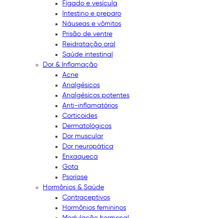
Fígado e vesícula
Intestino e preparo
Náuseas e vômitos
Prisão de ventre
Reidratação oral
Saúde intestinal
Dor & Inflamação
Acne
Analgésicos
Analgésicos potentes
Anti-inflamatórios
Corticoides
Dermatológicos
Dor muscular
Dor neuropática
Enxaqueca
Gota
Psoríase
Hormônios & Saúde
Contraceptivos
Hormônios femininos
Modulação hormonal