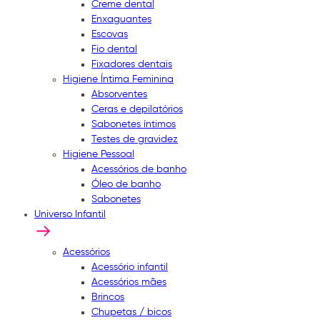
Creme dental
Enxaguantes
Escovas
Fio dental
Fixadores dentais
Higiene Íntima Feminina
Absorventes
Ceras e depilatórios
Sabonetes íntimos
Testes de gravidez
Higiene Pessoal
Acessórios de banho
Óleo de banho
Sabonetes
Universo Infantil
Acessórios
Acessório infantil
Acessórios mães
Brincos
Chupetas / bicos