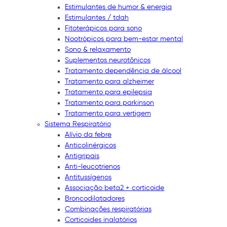
Estimulantes de humor & energia
Estimulantes / tdah
Fitoterápicos para sono
Nootrópicos para bem-estar mental
Sono & relaxamento
Suplementos neurotônicos
Tratamento dependência de álcool
Tratamento para alzheimer
Tratamento para epilepsia
Tratamento para parkinson
Tratamento para vertigem
Sistema Respiratório
Alívio da febre
Anticolinérgicos
Antigripais
Anti-leucotrienos
Antitussígenos
Associação beta2 + corticoide
Broncodilatadores
Combinações respiratórias
Corticoides inalatórios