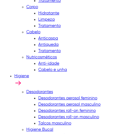
Tratamento
Corpo
Hidratante
Limpeza
Tratamento
Cabelo
Anticaspa
Antiqueda
Tratamento
Nutricosméticos
Anti-idade
Cabelo e unha
Higiene
Desodorantes
Desodorantes aerosol feminino
Desodorantes aerosol masculino
Desodorantes roll-on feminino
Desodorantes roll-on masculino
Talcos masculino
Higiene Bucal