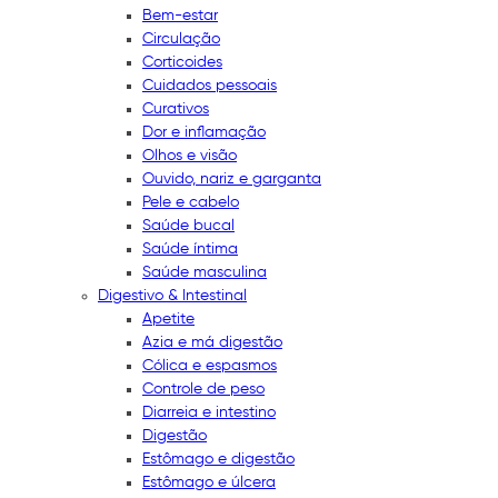
Bem-estar
Circulação
Corticoides
Cuidados pessoais
Curativos
Dor e inflamação
Olhos e visão
Ouvido, nariz e garganta
Pele e cabelo
Saúde bucal
Saúde íntima
Saúde masculina
Digestivo & Intestinal
Apetite
Azia e má digestão
Cólica e espasmos
Controle de peso
Diarreia e intestino
Digestão
Estômago e digestão
Estômago e úlcera