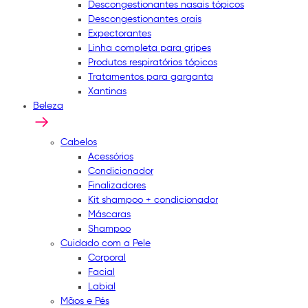
Descongestionantes nasais tópicos
Descongestionantes orais
Expectorantes
Linha completa para gripes
Produtos respiratórios tópicos
Tratamentos para garganta
Xantinas
Beleza
Cabelos
Acessórios
Condicionador
Finalizadores
Kit shampoo + condicionador
Máscaras
Shampoo
Cuidado com a Pele
Corporal
Facial
Labial
Mãos e Pés