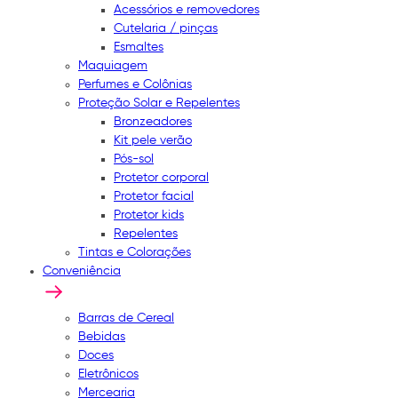
Acessórios e removedores
Cutelaria / pinças
Esmaltes
Maquiagem
Perfumes e Colônias
Proteção Solar e Repelentes
Bronzeadores
Kit pele verão
Pós-sol
Protetor corporal
Protetor facial
Protetor kids
Repelentes
Tintas e Colorações
Conveniência
Barras de Cereal
Bebidas
Doces
Eletrônicos
Mercearia