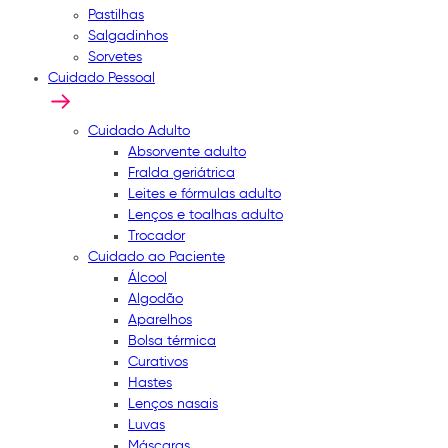
Pastilhas
Salgadinhos
Sorvetes
Cuidado Pessoal
Cuidado Adulto
Absorvente adulto
Fralda geriátrica
Leites e fórmulas adulto
Lenços e toalhas adulto
Trocador
Cuidado ao Paciente
Álcool
Algodão
Aparelhos
Bolsa térmica
Curativos
Hastes
Lenços nasais
Luvas
Máscaras