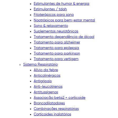
Estimulantes de humor & energia
Estimulantes / tdah
Fitoterápicos para sono
Nootrópicos para bem-estar mental
Sono & relaxamento
Suplementos neurotônicos
Tratamento dependência de álcool
Tratamento para alzheimer
Tratamento para epilepsia
Tratamento para parkinson
Tratamento para vertigem
Sistema Respiratório
Alívio da febre
Anticolinérgicos
Antigripais
Anti-leucotrienos
Antitussígenos
Associação beta2 + corticoide
Broncodilatadores
Combinações respiratórias
Corticoides inalatórios