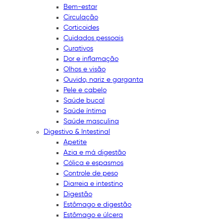
Bem-estar
Circulação
Corticoides
Cuidados pessoais
Curativos
Dor e inflamação
Olhos e visão
Ouvido, nariz e garganta
Pele e cabelo
Saúde bucal
Saúde íntima
Saúde masculina
Digestivo & Intestinal
Apetite
Azia e má digestão
Cólica e espasmos
Controle de peso
Diarreia e intestino
Digestão
Estômago e digestão
Estômago e úlcera