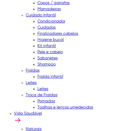
Copos / garrafas
Mamadeiras
Cuidado Infantil
Condicionador
Cuidados
Finalizadores cabelos
Higiene bucal
Kit infantil
Pele e cabelo
Sabonetes
Shampoo
Fraldas
Fralda infantil
Leites
Leites
Troca de Fraldas
Pomadas
Toalhas e lenços umedecidos
Vida Saudável
Naturais