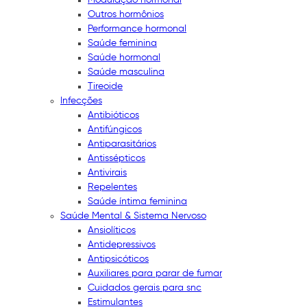
Outros hormônios
Performance hormonal
Saúde feminina
Saúde hormonal
Saúde masculina
Tireoide
Infecções
Antibióticos
Antifúngicos
Antiparasitários
Antissépticos
Antivirais
Repelentes
Saúde íntima feminina
Saúde Mental & Sistema Nervoso
Ansiolíticos
Antidepressivos
Antipsicóticos
Auxiliares para parar de fumar
Cuidados gerais para snc
Estimulantes