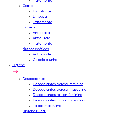
Tratamento
Corpo
Hidratante
Limpeza
Tratamento
Cabelo
Anticaspa
Antiqueda
Tratamento
Nutricosméticos
Anti-idade
Cabelo e unha
Higiene
Desodorantes
Desodorantes aerosol feminino
Desodorantes aerosol masculino
Desodorantes roll-on feminino
Desodorantes roll-on masculino
Talcos masculino
Higiene Bucal