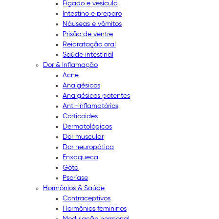
Fígado e vesícula
Intestino e preparo
Náuseas e vômitos
Prisão de ventre
Reidratação oral
Saúde intestinal
Dor & Inflamação
Acne
Analgésicos
Analgésicos potentes
Anti-inflamatórios
Corticoides
Dermatológicos
Dor muscular
Dor neuropática
Enxaqueca
Gota
Psoríase
Hormônios & Saúde
Contraceptivos
Hormônios femininos
Modulação hormonal