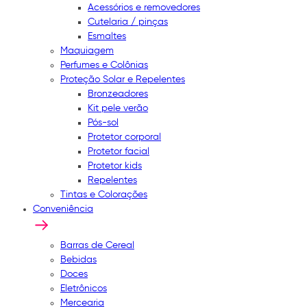
Acessórios e removedores
Cutelaria / pinças
Esmaltes
Maquiagem
Perfumes e Colônias
Proteção Solar e Repelentes
Bronzeadores
Kit pele verão
Pós-sol
Protetor corporal
Protetor facial
Protetor kids
Repelentes
Tintas e Colorações
Conveniência
Barras de Cereal
Bebidas
Doces
Eletrônicos
Mercearia