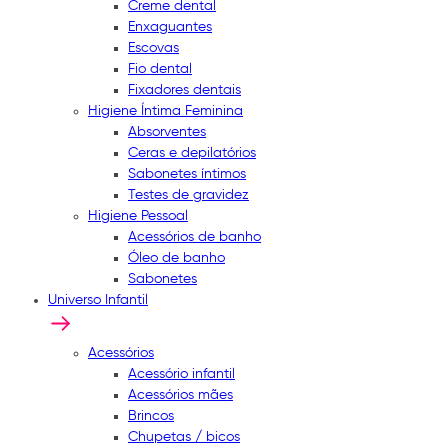
Creme dental
Enxaguantes
Escovas
Fio dental
Fixadores dentais
Higiene Íntima Feminina
Absorventes
Ceras e depilatórios
Sabonetes íntimos
Testes de gravidez
Higiene Pessoal
Acessórios de banho
Óleo de banho
Sabonetes
Universo Infantil
Acessórios
Acessório infantil
Acessórios mães
Brincos
Chupetas / bicos