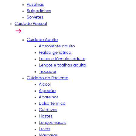
Pastilhas
Salgadinhos
Sorvetes
Cuidado Pessoal
Cuidado Adulto
Absorvente adulto
Fralda geriátrica
Leites e fórmulas adulto
Lenços e toalhas adulto
Trocador
Cuidado ao Paciente
Álcool
Algodão
Aparelhos
Bolsa térmica
Curativos
Hastes
Lenços nasais
Luvas
Máscaras