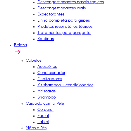
Descongestionantes nasais tópicos
Descongestionantes orais
Expectorantes
Linha completa para gripes
Produtos respiratórios tópicos
Tratamentos para garganta
Xantinas
Beleza
Cabelos
Acessórios
Condicionador
Finalizadores
Kit shampoo + condicionador
Máscaras
Shampoo
Cuidado com a Pele
Corporal
Facial
Labial
Mãos e Pés