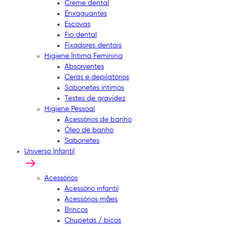
Creme dental
Enxaguantes
Escovas
Fio dental
Fixadores dentais
Higiene Íntima Feminina
Absorventes
Ceras e depilatórios
Sabonetes íntimos
Testes de gravidez
Higiene Pessoal
Acessórios de banho
Óleo de banho
Sabonetes
Universo Infantil
Acessórios
Acessório infantil
Acessórios mães
Brincos
Chupetas / bicos