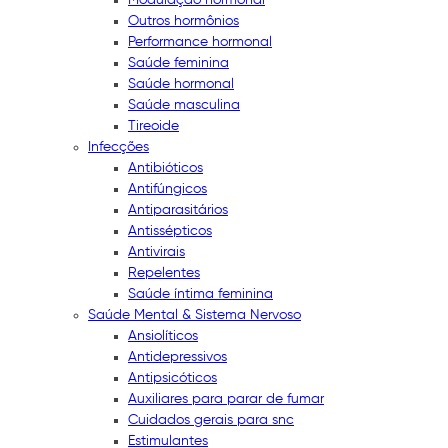
Outros hormônios
Performance hormonal
Saúde feminina
Saúde hormonal
Saúde masculina
Tireoide
Infecções
Antibióticos
Antifúngicos
Antiparasitários
Antissépticos
Antivirais
Repelentes
Saúde íntima feminina
Saúde Mental & Sistema Nervoso
Ansiolíticos
Antidepressivos
Antipsicóticos
Auxiliares para parar de fumar
Cuidados gerais para snc
Estimulantes