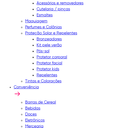
Acessórios e removedores
Cutelaria / pinças
Esmaltes
Maquiagem
Perfumes e Colônias
Proteção Solar e Repelentes
Bronzeadores
Kit pele verão
Pós-sol
Protetor corporal
Protetor facial
Protetor kids
Repelentes
Tintas e Colorações
Conveniência
Barras de Cereal
Bebidas
Doces
Eletrônicos
Mercearia