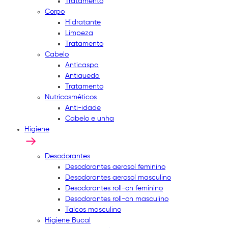
Tratamento
Corpo
Hidratante
Limpeza
Tratamento
Cabelo
Anticaspa
Antiqueda
Tratamento
Nutricosméticos
Anti-idade
Cabelo e unha
Higiene
Desodorantes
Desodorantes aerosol feminino
Desodorantes aerosol masculino
Desodorantes roll-on feminino
Desodorantes roll-on masculino
Talcos masculino
Higiene Bucal