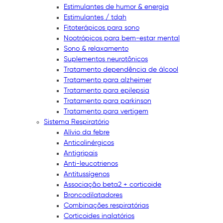
Estimulantes de humor & energia
Estimulantes / tdah
Fitoterápicos para sono
Nootrópicos para bem-estar mental
Sono & relaxamento
Suplementos neurotônicos
Tratamento dependência de álcool
Tratamento para alzheimer
Tratamento para epilepsia
Tratamento para parkinson
Tratamento para vertigem
Sistema Respiratório
Alívio da febre
Anticolinérgicos
Antigripais
Anti-leucotrienos
Antitussígenos
Associação beta2 + corticoide
Broncodilatadores
Combinações respiratórias
Corticoides inalatórios