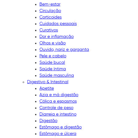
Bem-estar
Circulação
Corticoides
Cuidados pessoais
Curativos
Dor e inflamação
Olhos e visão
Ouvido, nariz e garganta
Pele e cabelo
Saúde bucal
Saúde íntima
Saúde masculina
Digestivo & Intestinal
Apetite
Azia e má digestão
Cólica e espasmos
Controle de peso
Diarreia e intestino
Digestão
Estômago e digestão
Estômago e úlcera