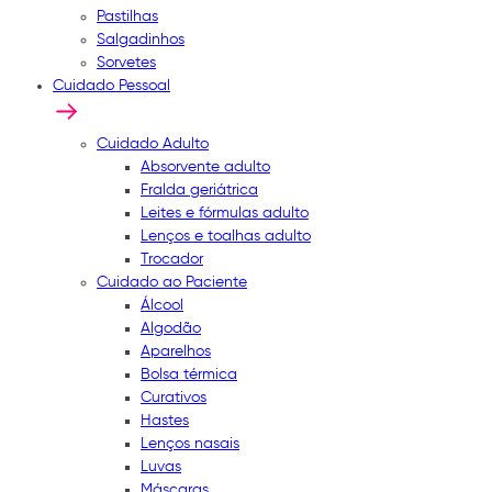
Pastilhas
Salgadinhos
Sorvetes
Cuidado Pessoal
Cuidado Adulto
Absorvente adulto
Fralda geriátrica
Leites e fórmulas adulto
Lenços e toalhas adulto
Trocador
Cuidado ao Paciente
Álcool
Algodão
Aparelhos
Bolsa térmica
Curativos
Hastes
Lenços nasais
Luvas
Máscaras