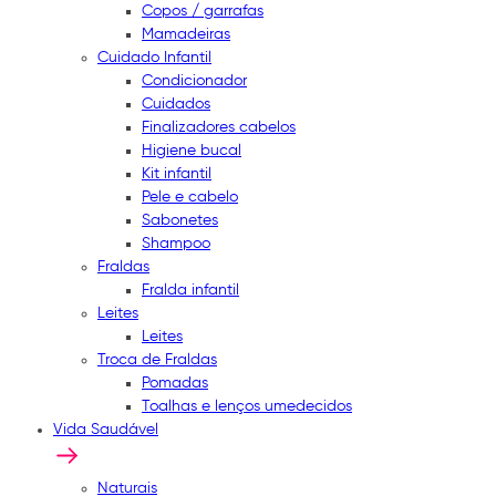
Copos / garrafas
Mamadeiras
Cuidado Infantil
Condicionador
Cuidados
Finalizadores cabelos
Higiene bucal
Kit infantil
Pele e cabelo
Sabonetes
Shampoo
Fraldas
Fralda infantil
Leites
Leites
Troca de Fraldas
Pomadas
Toalhas e lenços umedecidos
Vida Saudável
Naturais