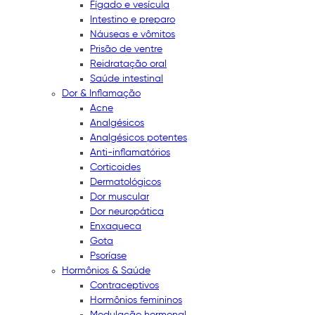
Fígado e vesícula
Intestino e preparo
Náuseas e vômitos
Prisão de ventre
Reidratação oral
Saúde intestinal
Dor & Inflamação
Acne
Analgésicos
Analgésicos potentes
Anti-inflamatórios
Corticoides
Dermatológicos
Dor muscular
Dor neuropática
Enxaqueca
Gota
Psoríase
Hormônios & Saúde
Contraceptivos
Hormônios femininos
Modulação hormonal