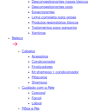
Descongestionantes nasais tópicos
Descongestionantes orais
Expectorantes
Linha completa para gripes
Produtos respiratórios tópicos
Tratamentos para garganta
Xantinas
Beleza
Cabelos
Acessórios
Condicionador
Finalizadores
Kit shampoo + condicionador
Máscaras
Shampoo
Cuidado com a Pele
Corporal
Facial
Labial
Mãos e Pés