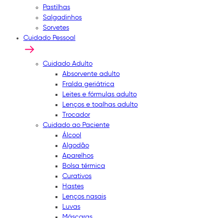
Pastilhas
Salgadinhos
Sorvetes
Cuidado Pessoal
Cuidado Adulto
Absorvente adulto
Fralda geriátrica
Leites e fórmulas adulto
Lenços e toalhas adulto
Trocador
Cuidado ao Paciente
Álcool
Algodão
Aparelhos
Bolsa térmica
Curativos
Hastes
Lenços nasais
Luvas
Máscaras