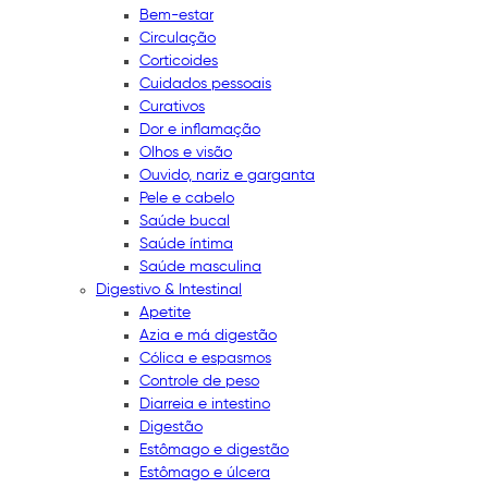
Bem-estar
Circulação
Corticoides
Cuidados pessoais
Curativos
Dor e inflamação
Olhos e visão
Ouvido, nariz e garganta
Pele e cabelo
Saúde bucal
Saúde íntima
Saúde masculina
Digestivo & Intestinal
Apetite
Azia e má digestão
Cólica e espasmos
Controle de peso
Diarreia e intestino
Digestão
Estômago e digestão
Estômago e úlcera