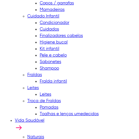
Copos / garrafas
Mamadeiras
Cuidado Infantil
Condicionador
Cuidados
Finalizadores cabelos
Higiene bucal
Kit infantil
Pele e cabelo
Sabonetes
Shampoo
Fraldas
Fralda infantil
Leites
Leites
Troca de Fraldas
Pomadas
Toalhas e lenços umedecidos
Vida Saudável
Naturais