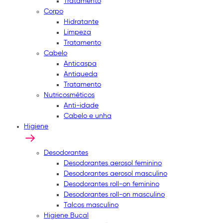
Tratamento
Corpo
Hidratante
Limpeza
Tratamento
Cabelo
Anticaspa
Antiqueda
Tratamento
Nutricosméticos
Anti-idade
Cabelo e unha
Higiene
Desodorantes
Desodorantes aerosol feminino
Desodorantes aerosol masculino
Desodorantes roll-on feminino
Desodorantes roll-on masculino
Talcos masculino
Higiene Bucal