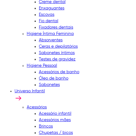
Creme dental
Enxaguantes
Escovas
Fio dental
Fixadores dentais
Higiene Íntima Feminina
Absorventes
Ceras e depilatórios
Sabonetes íntimos
Testes de gravidez
Higiene Pessoal
Acessórios de banho
Óleo de banho
Sabonetes
Universo Infantil
Acessórios
Acessório infantil
Acessórios mães
Brincos
Chupetas / bicos