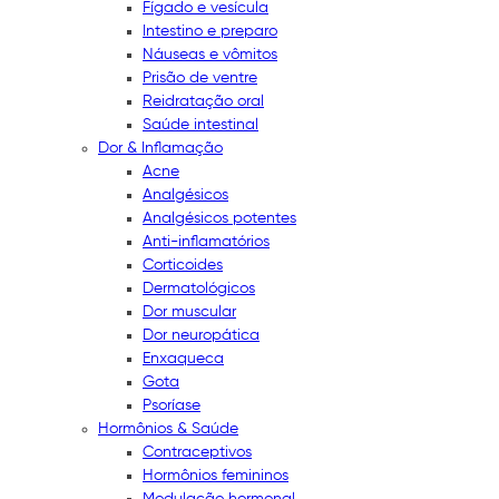
Fígado e vesícula
Intestino e preparo
Náuseas e vômitos
Prisão de ventre
Reidratação oral
Saúde intestinal
Dor & Inflamação
Acne
Analgésicos
Analgésicos potentes
Anti-inflamatórios
Corticoides
Dermatológicos
Dor muscular
Dor neuropática
Enxaqueca
Gota
Psoríase
Hormônios & Saúde
Contraceptivos
Hormônios femininos
Modulação hormonal