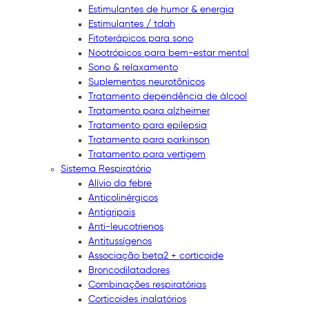
Estimulantes de humor & energia
Estimulantes / tdah
Fitoterápicos para sono
Nootrópicos para bem-estar mental
Sono & relaxamento
Suplementos neurotônicos
Tratamento dependência de álcool
Tratamento para alzheimer
Tratamento para epilepsia
Tratamento para parkinson
Tratamento para vertigem
Sistema Respiratório
Alívio da febre
Anticolinérgicos
Antigripais
Anti-leucotrienos
Antitussígenos
Associação beta2 + corticoide
Broncodilatadores
Combinações respiratórias
Corticoides inalatórios