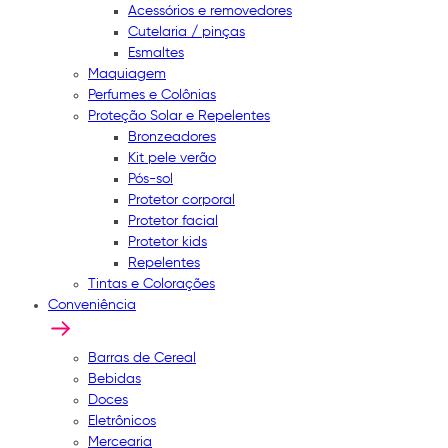
Acessórios e removedores
Cutelaria / pinças
Esmaltes
Maquiagem
Perfumes e Colônias
Proteção Solar e Repelentes
Bronzeadores
Kit pele verão
Pós-sol
Protetor corporal
Protetor facial
Protetor kids
Repelentes
Tintas e Colorações
Conveniência
Barras de Cereal
Bebidas
Doces
Eletrônicos
Mercearia