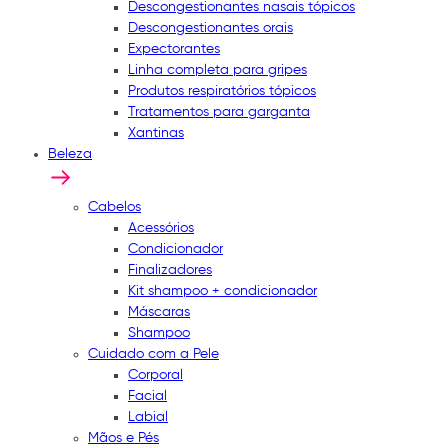
Descongestionantes nasais tópicos
Descongestionantes orais
Expectorantes
Linha completa para gripes
Produtos respiratórios tópicos
Tratamentos para garganta
Xantinas
Beleza
Cabelos
Acessórios
Condicionador
Finalizadores
Kit shampoo + condicionador
Máscaras
Shampoo
Cuidado com a Pele
Corporal
Facial
Labial
Mãos e Pés