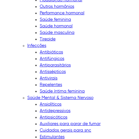
Outros hormônios
Performance hormonal
Saúde feminina
Saúde hormonal
Saúde masculina
Tireoide
Infecções
Antibióticos
Antifúngicos
Antiparasitários
Antissépticos
Antivirais
Repelentes
Saúde íntima feminina
Saúde Mental & Sistema Nervoso
Ansiolíticos
Antidepressivos
Antipsicóticos
Auxiliares para parar de fumar
Cuidados gerais para snc
Estimulantes