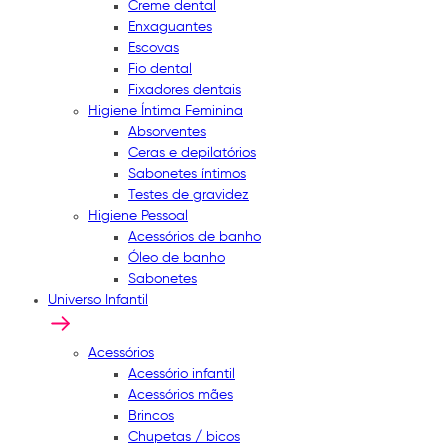
Creme dental
Enxaguantes
Escovas
Fio dental
Fixadores dentais
Higiene Íntima Feminina
Absorventes
Ceras e depilatórios
Sabonetes íntimos
Testes de gravidez
Higiene Pessoal
Acessórios de banho
Óleo de banho
Sabonetes
Universo Infantil
Acessórios
Acessório infantil
Acessórios mães
Brincos
Chupetas / bicos