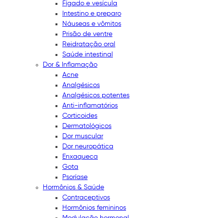
Fígado e vesícula
Intestino e preparo
Náuseas e vômitos
Prisão de ventre
Reidratação oral
Saúde intestinal
Dor & Inflamação
Acne
Analgésicos
Analgésicos potentes
Anti-inflamatórios
Corticoides
Dermatológicos
Dor muscular
Dor neuropática
Enxaqueca
Gota
Psoríase
Hormônios & Saúde
Contraceptivos
Hormônios femininos
Modulação hormonal