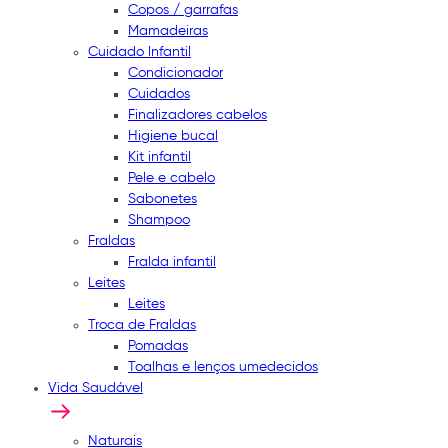
Copos / garrafas
Mamadeiras
Cuidado Infantil
Condicionador
Cuidados
Finalizadores cabelos
Higiene bucal
Kit infantil
Pele e cabelo
Sabonetes
Shampoo
Fraldas
Fralda infantil
Leites
Leites
Troca de Fraldas
Pomadas
Toalhas e lenços umedecidos
Vida Saudável
Naturais