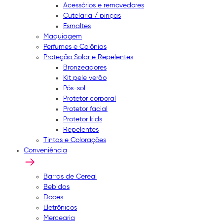
Acessórios e removedores
Cutelaria / pinças
Esmaltes
Maquiagem
Perfumes e Colônias
Proteção Solar e Repelentes
Bronzeadores
Kit pele verão
Pós-sol
Protetor corporal
Protetor facial
Protetor kids
Repelentes
Tintas e Colorações
Conveniência
Barras de Cereal
Bebidas
Doces
Eletrônicos
Mercearia