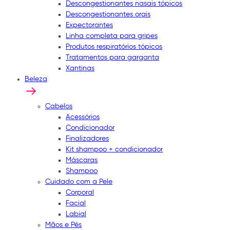
Descongestionantes nasais tópicos
Descongestionantes orais
Expectorantes
Linha completa para gripes
Produtos respiratórios tópicos
Tratamentos para garganta
Xantinas
Beleza
Cabelos
Acessórios
Condicionador
Finalizadores
Kit shampoo + condicionador
Máscaras
Shampoo
Cuidado com a Pele
Corporal
Facial
Labial
Mãos e Pés