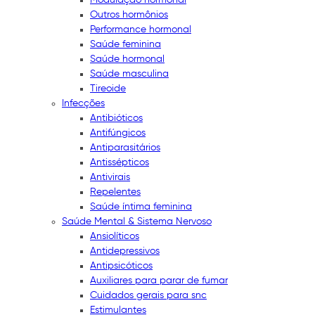
Outros hormônios
Performance hormonal
Saúde feminina
Saúde hormonal
Saúde masculina
Tireoide
Infecções
Antibióticos
Antifúngicos
Antiparasitários
Antissépticos
Antivirais
Repelentes
Saúde íntima feminina
Saúde Mental & Sistema Nervoso
Ansiolíticos
Antidepressivos
Antipsicóticos
Auxiliares para parar de fumar
Cuidados gerais para snc
Estimulantes