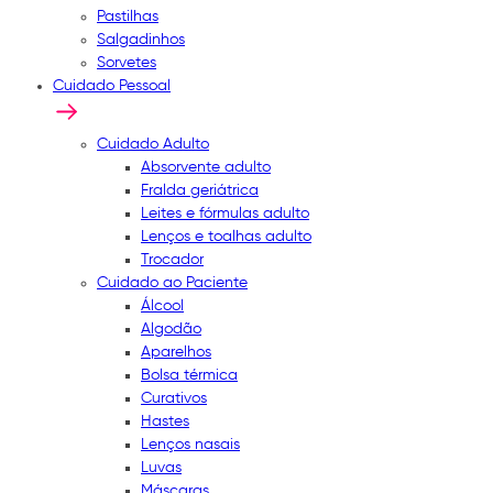
Pastilhas
Salgadinhos
Sorvetes
Cuidado Pessoal
Cuidado Adulto
Absorvente adulto
Fralda geriátrica
Leites e fórmulas adulto
Lenços e toalhas adulto
Trocador
Cuidado ao Paciente
Álcool
Algodão
Aparelhos
Bolsa térmica
Curativos
Hastes
Lenços nasais
Luvas
Máscaras