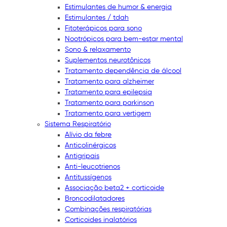
Estimulantes de humor & energia
Estimulantes / tdah
Fitoterápicos para sono
Nootrópicos para bem-estar mental
Sono & relaxamento
Suplementos neurotônicos
Tratamento dependência de álcool
Tratamento para alzheimer
Tratamento para epilepsia
Tratamento para parkinson
Tratamento para vertigem
Sistema Respiratório
Alívio da febre
Anticolinérgicos
Antigripais
Anti-leucotrienos
Antitussígenos
Associação beta2 + corticoide
Broncodilatadores
Combinações respiratórias
Corticoides inalatórios