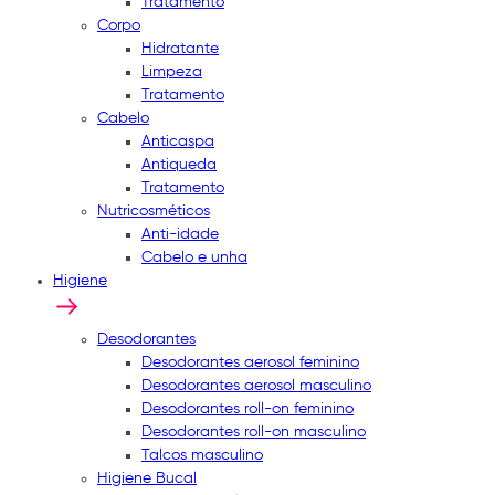
Tratamento
Corpo
Hidratante
Limpeza
Tratamento
Cabelo
Anticaspa
Antiqueda
Tratamento
Nutricosméticos
Anti-idade
Cabelo e unha
Higiene
Desodorantes
Desodorantes aerosol feminino
Desodorantes aerosol masculino
Desodorantes roll-on feminino
Desodorantes roll-on masculino
Talcos masculino
Higiene Bucal