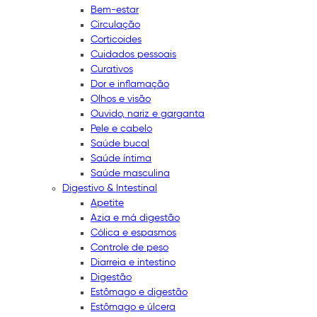
Bem-estar
Circulação
Corticoides
Cuidados pessoais
Curativos
Dor e inflamação
Olhos e visão
Ouvido, nariz e garganta
Pele e cabelo
Saúde bucal
Saúde íntima
Saúde masculina
Digestivo & Intestinal
Apetite
Azia e má digestão
Cólica e espasmos
Controle de peso
Diarreia e intestino
Digestão
Estômago e digestão
Estômago e úlcera