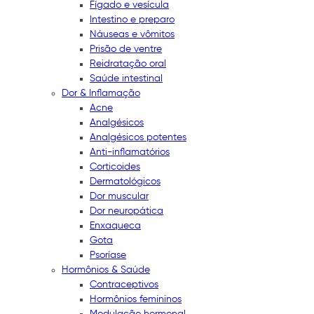
Fígado e vesícula
Intestino e preparo
Náuseas e vômitos
Prisão de ventre
Reidratação oral
Saúde intestinal
Dor & Inflamação
Acne
Analgésicos
Analgésicos potentes
Anti-inflamatórios
Corticoides
Dermatológicos
Dor muscular
Dor neuropática
Enxaqueca
Gota
Psoríase
Hormônios & Saúde
Contraceptivos
Hormônios femininos
Modulação hormonal