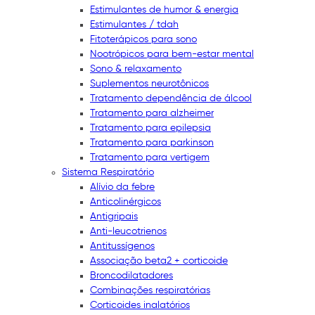
Estimulantes de humor & energia
Estimulantes / tdah
Fitoterápicos para sono
Nootrópicos para bem-estar mental
Sono & relaxamento
Suplementos neurotônicos
Tratamento dependência de álcool
Tratamento para alzheimer
Tratamento para epilepsia
Tratamento para parkinson
Tratamento para vertigem
Sistema Respiratório
Alívio da febre
Anticolinérgicos
Antigripais
Anti-leucotrienos
Antitussígenos
Associação beta2 + corticoide
Broncodilatadores
Combinações respiratórias
Corticoides inalatórios