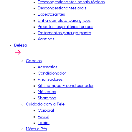
Descongestionantes nasais tópicos
Descongestionantes orais
Expectorantes
Linha completa para gripes
Produtos respiratórios tópicos
Tratamentos para garganta
Xantinas
Beleza
Cabelos
Acessórios
Condicionador
Finalizadores
Kit shampoo + condicionador
Máscaras
Shampoo
Cuidado com a Pele
Corporal
Facial
Labial
Mãos e Pés