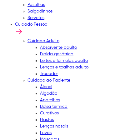
Pastilhas
Salgadinhos
Sorvetes
Cuidado Pessoal
Cuidado Adulto
Absorvente adulto
Fralda geriátrica
Leites e fórmulas adulto
Lenços e toalhas adulto
Trocador
Cuidado ao Paciente
Álcool
Algodão
Aparelhos
Bolsa térmica
Curativos
Hastes
Lenços nasais
Luvas
Máscaras