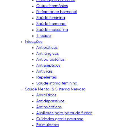
Outros hormônios
Performance hormonal
Saúde feminina
Saúde hormonal
Saúde masculina
Tireoide
Infecções
Antibióticos
Antifúngicos
Antiparasitários
Antissépticos
Antivirais
Repelentes
Saúde íntima feminina
Saúde Mental & Sistema Nervoso
Ansiolíticos
Antidepressivos
Antipsicóticos
Auxiliares para parar de fumar
Cuidados gerais para snc
Estimulantes