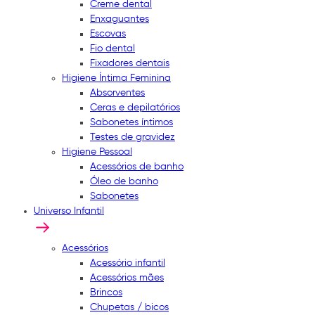
Creme dental
Enxaguantes
Escovas
Fio dental
Fixadores dentais
Higiene Íntima Feminina
Absorventes
Ceras e depilatórios
Sabonetes íntimos
Testes de gravidez
Higiene Pessoal
Acessórios de banho
Óleo de banho
Sabonetes
Universo Infantil
Acessórios
Acessório infantil
Acessórios mães
Brincos
Chupetas / bicos