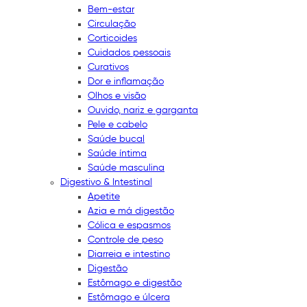
Bem-estar
Circulação
Corticoides
Cuidados pessoais
Curativos
Dor e inflamação
Olhos e visão
Ouvido, nariz e garganta
Pele e cabelo
Saúde bucal
Saúde íntima
Saúde masculina
Digestivo & Intestinal
Apetite
Azia e má digestão
Cólica e espasmos
Controle de peso
Diarreia e intestino
Digestão
Estômago e digestão
Estômago e úlcera