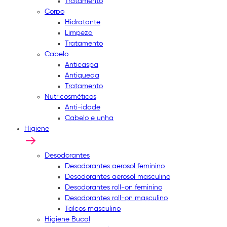
Tratamento
Corpo
Hidratante
Limpeza
Tratamento
Cabelo
Anticaspa
Antiqueda
Tratamento
Nutricosméticos
Anti-idade
Cabelo e unha
Higiene
Desodorantes
Desodorantes aerosol feminino
Desodorantes aerosol masculino
Desodorantes roll-on feminino
Desodorantes roll-on masculino
Talcos masculino
Higiene Bucal