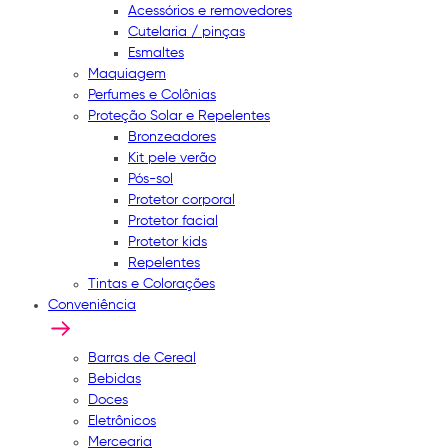
Acessórios e removedores
Cutelaria / pinças
Esmaltes
Maquiagem
Perfumes e Colônias
Proteção Solar e Repelentes
Bronzeadores
Kit pele verão
Pós-sol
Protetor corporal
Protetor facial
Protetor kids
Repelentes
Tintas e Colorações
Conveniência
Barras de Cereal
Bebidas
Doces
Eletrônicos
Mercearia