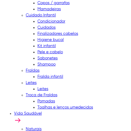
Copos / garrafas
Mamadeiras
Cuidado Infantil
Condicionador
Cuidados
Finalizadores cabelos
Higiene bucal
Kit infantil
Pele e cabelo
Sabonetes
Shampoo
Fraldas
Fralda infantil
Leites
Leites
Troca de Fraldas
Pomadas
Toalhas e lenços umedecidos
Vida Saudável
Naturais