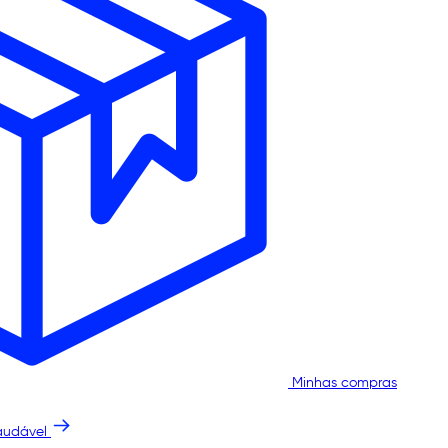
Minhas compras
audável