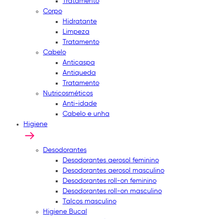
Tratamento
Corpo
Hidratante
Limpeza
Tratamento
Cabelo
Anticaspa
Antiqueda
Tratamento
Nutricosméticos
Anti-idade
Cabelo e unha
Higiene
Desodorantes
Desodorantes aerosol feminino
Desodorantes aerosol masculino
Desodorantes roll-on feminino
Desodorantes roll-on masculino
Talcos masculino
Higiene Bucal