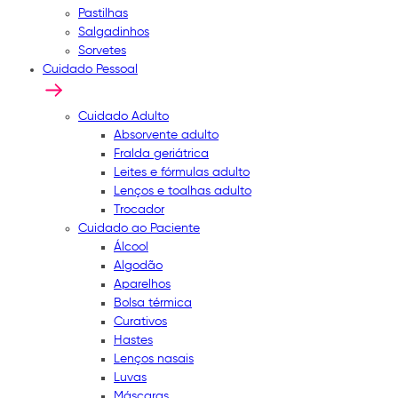
Pastilhas
Salgadinhos
Sorvetes
Cuidado Pessoal
Cuidado Adulto
Absorvente adulto
Fralda geriátrica
Leites e fórmulas adulto
Lenços e toalhas adulto
Trocador
Cuidado ao Paciente
Álcool
Algodão
Aparelhos
Bolsa térmica
Curativos
Hastes
Lenços nasais
Luvas
Máscaras