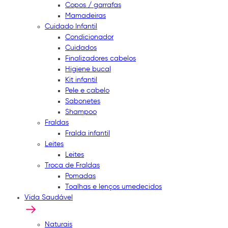
Copos / garrafas
Mamadeiras
Cuidado Infantil
Condicionador
Cuidados
Finalizadores cabelos
Higiene bucal
Kit infantil
Pele e cabelo
Sabonetes
Shampoo
Fraldas
Fralda infantil
Leites
Leites
Troca de Fraldas
Pomadas
Toalhas e lenços umedecidos
Vida Saudável
Naturais