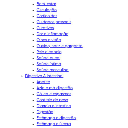
Bem-estar
Circulação
Corticoides
Cuidados pessoais
Curativos
Dor e inflamação
Olhos e visão
Ouvido, nariz e garganta
Pele e cabelo
Saúde bucal
Saúde íntima
Saúde masculina
Digestivo & Intestinal
Apetite
Azia e má digestão
Cólica e espasmos
Controle de peso
Diarreia e intestino
Digestão
Estômago e digestão
Estômago e úlcera