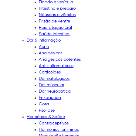
Fígado e vesícula
Intestino e preparo
Náuseas e vômitos
Prisão de ventre
Reidratação oral
Saúde intestinal
Dor & Inflamação
Acne
Analgésicos
Analgésicos potentes
Anti-inflamatórios
Corticoides
Dermatológicos
Dor muscular
Dor neuropática
Enxaqueca
Gota
Psoríase
Hormônios & Saúde
Contraceptivos
Hormônios femininos
Modulação hormonal