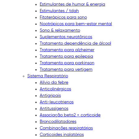
Estimulantes de humor & energia
Estimulantes / tdah
Fitoterápicos para sono
Nootrópicos para bem-estar mental
Sono & relaxamento
Suplementos neurotônicos
Tratamento dependência de álcool
Tratamento para alzheimer
Tratamento para epilepsia
Tratamento para parkinson
Tratamento para vertigem
Sistema Respiratório
Alívio da febre
Anticolinérgicos
Antigripais
Anti-leucotrienos
Antitussígenos
Associação beta2 + corticoide
Broncodilatadores
Combinações respiratórias
Corticoides inalatórios