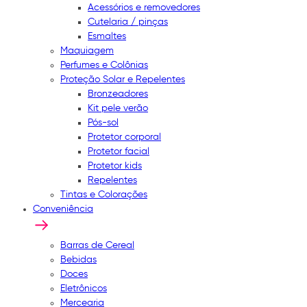
Acessórios e removedores
Cutelaria / pinças
Esmaltes
Maquiagem
Perfumes e Colônias
Proteção Solar e Repelentes
Bronzeadores
Kit pele verão
Pós-sol
Protetor corporal
Protetor facial
Protetor kids
Repelentes
Tintas e Colorações
Conveniência
Barras de Cereal
Bebidas
Doces
Eletrônicos
Mercearia