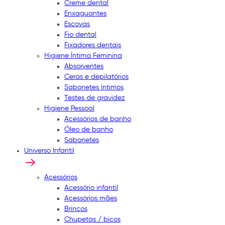
Creme dental
Enxaguantes
Escovas
Fio dental
Fixadores dentais
Higiene Íntima Feminina
Absorventes
Ceras e depilatórios
Sabonetes íntimos
Testes de gravidez
Higiene Pessoal
Acessórios de banho
Óleo de banho
Sabonetes
Universo Infantil
Acessórios
Acessório infantil
Acessórios mães
Brincos
Chupetas / bicos