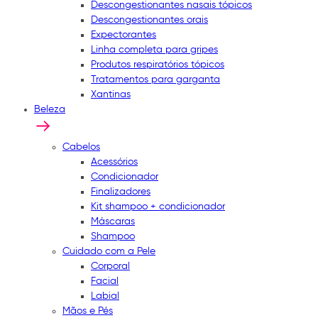
Descongestionantes nasais tópicos
Descongestionantes orais
Expectorantes
Linha completa para gripes
Produtos respiratórios tópicos
Tratamentos para garganta
Xantinas
Beleza
Cabelos
Acessórios
Condicionador
Finalizadores
Kit shampoo + condicionador
Máscaras
Shampoo
Cuidado com a Pele
Corporal
Facial
Labial
Mãos e Pés