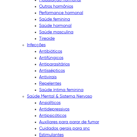
Outros hormônios
Performance hormonal
Saúde feminina
Saúde hormonal
Saúde masculina
Tireoide
Infecções
Antibióticos
Antifúngicos
Antiparasitários
Antissépticos
Antivirais
Repelentes
Saúde íntima feminina
Saúde Mental & Sistema Nervoso
Ansiolíticos
Antidepressivos
Antipsicóticos
Auxiliares para parar de fumar
Cuidados gerais para snc
Estimulantes