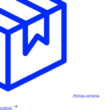
Minhas compras
audável