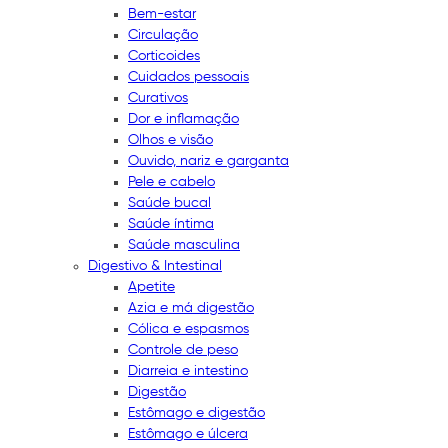
Bem-estar
Circulação
Corticoides
Cuidados pessoais
Curativos
Dor e inflamação
Olhos e visão
Ouvido, nariz e garganta
Pele e cabelo
Saúde bucal
Saúde íntima
Saúde masculina
Digestivo & Intestinal
Apetite
Azia e má digestão
Cólica e espasmos
Controle de peso
Diarreia e intestino
Digestão
Estômago e digestão
Estômago e úlcera