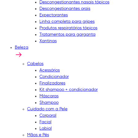
Descongestionantes nasais tópicos
Descongestionantes orais
Expectorantes
Linha completa para gripes
Produtos respiratórios tópicos
Tratamentos para garganta
Xantinas
Beleza
Cabelos
Acessórios
Condicionador
Finalizadores
Kit shampoo + condicionador
Máscaras
Shampoo
Cuidado com a Pele
Corporal
Facial
Labial
Mãos e Pés