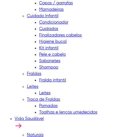
Copos / garrafas
Mamadeiras
Cuidado Infantil
Condicionador
Cuidados
Finalizadores cabelos
Higiene bucal
Kit infantil
Pele e cabelo
Sabonetes
Shampoo
Fraldas
Fralda infantil
Leites
Leites
Troca de Fraldas
Pomadas
Toalhas e lenços umedecidos
Vida Saudável
Naturais