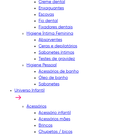
Creme dental
Enxaguantes
Escovas
Fio dental
Fixadores dentais
Higiene Íntima Feminina
Absorventes
Ceras e depilatórios
Sabonetes íntimos
Testes de gravidez
Higiene Pessoal
Acessórios de banho
Óleo de banho
Sabonetes
Universo Infantil
Acessórios
Acessório infantil
Acessórios mães
Brincos
Chupetas / bicos