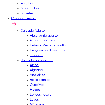
Pastilhas
Salgadinhos
Sorvetes
Cuidado Pessoal
Cuidado Adulto
Absorvente adulto
Fralda geriátrica
Leites e fórmulas adulto
Lenços e toalhas adulto
Trocador
Cuidado ao Paciente
Álcool
Algodão
Aparelhos
Bolsa térmica
Curativos
Hastes
Lenços nasais
Luvas
Máscaras