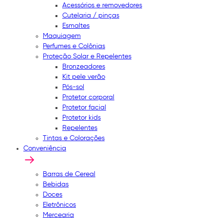
Acessórios e removedores
Cutelaria / pinças
Esmaltes
Maquiagem
Perfumes e Colônias
Proteção Solar e Repelentes
Bronzeadores
Kit pele verão
Pós-sol
Protetor corporal
Protetor facial
Protetor kids
Repelentes
Tintas e Colorações
Conveniência
Barras de Cereal
Bebidas
Doces
Eletrônicos
Mercearia