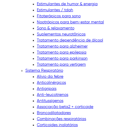
Estimulantes de humor & energia
Estimulantes / tdah
Fitoterápicos para sono
Nootrópicos para bem-estar mental
Sono & relaxamento
Suplementos neurotônicos
Tratamento dependência de álcool
Tratamento para alzheimer
Tratamento para epilepsia
Tratamento para parkinson
Tratamento para vertigem
Sistema Respiratório
Alívio da febre
Anticolinérgicos
Antigripais
Anti-leucotrienos
Antitussígenos
Associação beta2 + corticoide
Broncodilatadores
Combinações respiratórias
Corticoides inalatórios