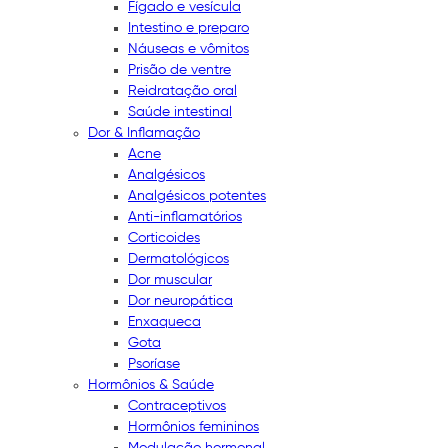
Fígado e vesícula
Intestino e preparo
Náuseas e vômitos
Prisão de ventre
Reidratação oral
Saúde intestinal
Dor & Inflamação
Acne
Analgésicos
Analgésicos potentes
Anti-inflamatórios
Corticoides
Dermatológicos
Dor muscular
Dor neuropática
Enxaqueca
Gota
Psoríase
Hormônios & Saúde
Contraceptivos
Hormônios femininos
Modulação hormonal