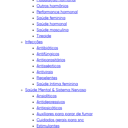
Outros hormônios
Performance hormonal
Saúde feminina
Saúde hormonal
Saúde masculina
Tireoide
Infecções
Antibióticos
Antifúngicos
Antiparasitários
Antissépticos
Antivirais
Repelentes
Saúde íntima feminina
Saúde Mental & Sistema Nervoso
Ansiolíticos
Antidepressivos
Antipsicóticos
Auxiliares para parar de fumar
Cuidados gerais para snc
Estimulantes