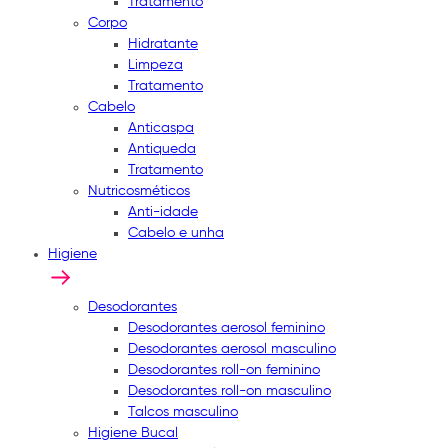
Tratamento
Corpo
Hidratante
Limpeza
Tratamento
Cabelo
Anticaspa
Antiqueda
Tratamento
Nutricosméticos
Anti-idade
Cabelo e unha
Higiene
Desodorantes
Desodorantes aerosol feminino
Desodorantes aerosol masculino
Desodorantes roll-on feminino
Desodorantes roll-on masculino
Talcos masculino
Higiene Bucal