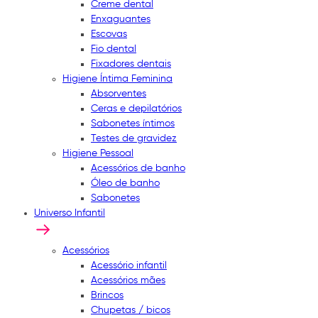
Creme dental
Enxaguantes
Escovas
Fio dental
Fixadores dentais
Higiene Íntima Feminina
Absorventes
Ceras e depilatórios
Sabonetes íntimos
Testes de gravidez
Higiene Pessoal
Acessórios de banho
Óleo de banho
Sabonetes
Universo Infantil
Acessórios
Acessório infantil
Acessórios mães
Brincos
Chupetas / bicos