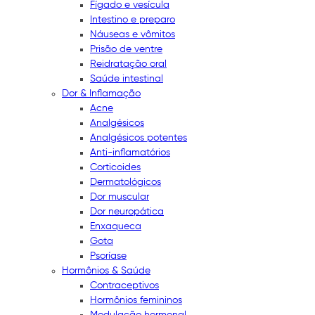
Fígado e vesícula
Intestino e preparo
Náuseas e vômitos
Prisão de ventre
Reidratação oral
Saúde intestinal
Dor & Inflamação
Acne
Analgésicos
Analgésicos potentes
Anti-inflamatórios
Corticoides
Dermatológicos
Dor muscular
Dor neuropática
Enxaqueca
Gota
Psoríase
Hormônios & Saúde
Contraceptivos
Hormônios femininos
Modulação hormonal