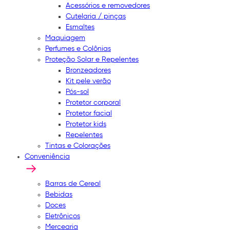
Acessórios e removedores
Cutelaria / pinças
Esmaltes
Maquiagem
Perfumes e Colônias
Proteção Solar e Repelentes
Bronzeadores
Kit pele verão
Pós-sol
Protetor corporal
Protetor facial
Protetor kids
Repelentes
Tintas e Colorações
Conveniência
Barras de Cereal
Bebidas
Doces
Eletrônicos
Mercearia