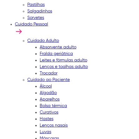
Pastilhas
Salgadinhos
Sorvetes
Cuidado Pessoal
Cuidado Adulto
Absorvente adulto
Fralda geriátrica
Leites e fórmulas adulto
Lenços e toalhas adulto
Trocador
Cuidado ao Paciente
Álcool
Algodão
Aparelhos
Bolsa térmica
Curativos
Hastes
Lenços nasais
Luvas
Máscaras