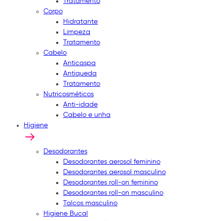
Tratamento
Corpo
Hidratante
Limpeza
Tratamento
Cabelo
Anticaspa
Antiqueda
Tratamento
Nutricosméticos
Anti-idade
Cabelo e unha
Higiene
Desodorantes
Desodorantes aerosol feminino
Desodorantes aerosol masculino
Desodorantes roll-on feminino
Desodorantes roll-on masculino
Talcos masculino
Higiene Bucal