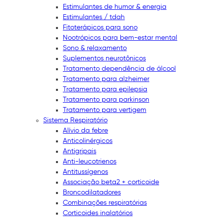
Estimulantes de humor & energia
Estimulantes / tdah
Fitoterápicos para sono
Nootrópicos para bem-estar mental
Sono & relaxamento
Suplementos neurotônicos
Tratamento dependência de álcool
Tratamento para alzheimer
Tratamento para epilepsia
Tratamento para parkinson
Tratamento para vertigem
Sistema Respiratório
Alívio da febre
Anticolinérgicos
Antigripais
Anti-leucotrienos
Antitussígenos
Associação beta2 + corticoide
Broncodilatadores
Combinações respiratórias
Corticoides inalatórios