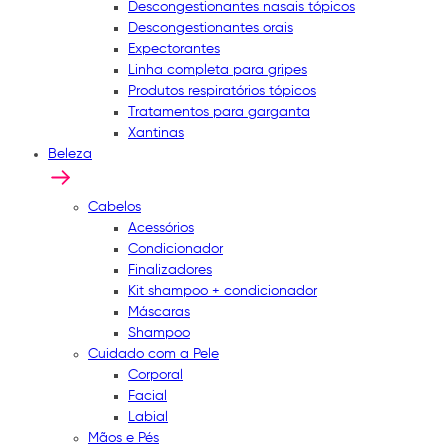
Descongestionantes nasais tópicos
Descongestionantes orais
Expectorantes
Linha completa para gripes
Produtos respiratórios tópicos
Tratamentos para garganta
Xantinas
Beleza
Cabelos
Acessórios
Condicionador
Finalizadores
Kit shampoo + condicionador
Máscaras
Shampoo
Cuidado com a Pele
Corporal
Facial
Labial
Mãos e Pés