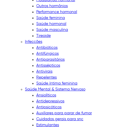
Outros hormônios
Performance hormonal
Saúde feminina
Saúde hormonal
Saúde masculina
Tireoide
Infecções
Antibióticos
Antifúngicos
Antiparasitários
Antissépticos
Antivirais
Repelentes
Saúde íntima feminina
Saúde Mental & Sistema Nervoso
Ansiolíticos
Antidepressivos
Antipsicóticos
Auxiliares para parar de fumar
Cuidados gerais para snc
Estimulantes