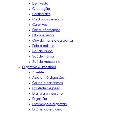
Bem-estar
Circulação
Corticoides
Cuidados pessoais
Curativos
Dor e inflamação
Olhos e visão
Ouvido, nariz e garganta
Pele e cabelo
Saúde bucal
Saúde íntima
Saúde masculina
Digestivo & Intestinal
Apetite
Azia e má digestão
Cólica e espasmos
Controle de peso
Diarreia e intestino
Digestão
Estômago e digestão
Estômago e úlcera