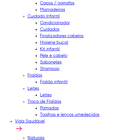
Copos / garrafas
Mamadeiras
Cuidado Infantil
Condicionador
Cuidados
Finalizadores cabelos
Higiene bucal
Kit infantil
Pele e cabelo
Sabonetes
Shampoo
Fraldas
Fralda infantil
Leites
Leites
Troca de Fraldas
Pomadas
Toalhas e lenços umedecidos
Vida Saudável
Naturais