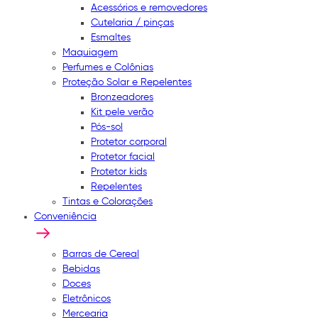
Acessórios e removedores
Cutelaria / pinças
Esmaltes
Maquiagem
Perfumes e Colônias
Proteção Solar e Repelentes
Bronzeadores
Kit pele verão
Pós-sol
Protetor corporal
Protetor facial
Protetor kids
Repelentes
Tintas e Colorações
Conveniência
Barras de Cereal
Bebidas
Doces
Eletrônicos
Mercearia