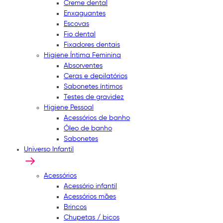
Creme dental
Enxaguantes
Escovas
Fio dental
Fixadores dentais
Higiene Íntima Feminina
Absorventes
Ceras e depilatórios
Sabonetes íntimos
Testes de gravidez
Higiene Pessoal
Acessórios de banho
Óleo de banho
Sabonetes
Universo Infantil
Acessórios
Acessório infantil
Acessórios mães
Brincos
Chupetas / bicos