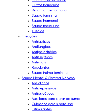
Outros hormônios
Performance hormonal
Saúde feminina
Saúde hormonal
Saúde masculina
Tireoide
Infecções
Antibióticos
Antifúngicos
Antiparasitários
Antissépticos
Antivirais
Repelentes
Saúde íntima feminina
Saúde Mental & Sistema Nervoso
Ansiolíticos
Antidepressivos
Antipsicóticos
Auxiliares para parar de fumar
Cuidados gerais para snc
Estimulantes