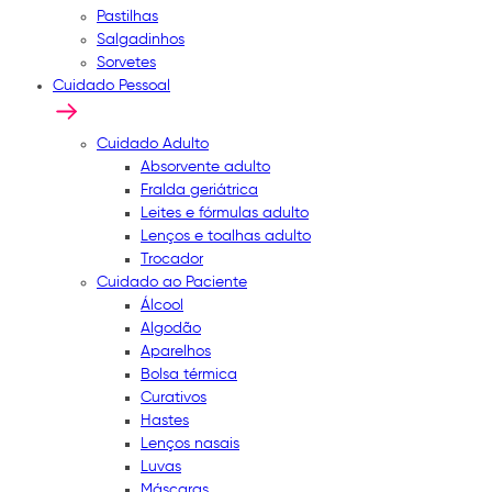
Pastilhas
Salgadinhos
Sorvetes
Cuidado Pessoal
Cuidado Adulto
Absorvente adulto
Fralda geriátrica
Leites e fórmulas adulto
Lenços e toalhas adulto
Trocador
Cuidado ao Paciente
Álcool
Algodão
Aparelhos
Bolsa térmica
Curativos
Hastes
Lenços nasais
Luvas
Máscaras