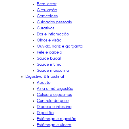
Bem-estar
Circulação
Corticoides
Cuidados pessoais
Curativos
Dor e inflamação
Olhos e visão
Ouvido, nariz e garganta
Pele e cabelo
Saúde bucal
Saúde íntima
Saúde masculina
Digestivo & Intestinal
Apetite
Azia e má digestão
Cólica e espasmos
Controle de peso
Diarreia e intestino
Digestão
Estômago e digestão
Estômago e úlcera