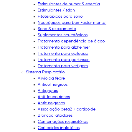
Estimulantes de humor & energia
Estimulantes / tdah
Fitoterápicos para sono
Nootrópicos para bem-estar mental
Sono & relaxamento
Suplementos neurotônicos
Tratamento dependência de álcool
Tratamento para alzheimer
Tratamento para epilepsia
Tratamento para parkinson
Tratamento para vertigem
Sistema Respiratório
Alívio da febre
Anticolinérgicos
Antigripais
Anti-leucotrienos
Antitussígenos
Associação beta2 + corticoide
Broncodilatadores
Combinações respiratórias
Corticoides inalatórios