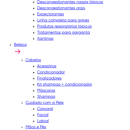
Descongestionantes nasais tópicos
Descongestionantes orais
Expectorantes
Linha completa para gripes
Produtos respiratórios tópicos
Tratamentos para garganta
Xantinas
Beleza
Cabelos
Acessórios
Condicionador
Finalizadores
Kit shampoo + condicionador
Máscaras
Shampoo
Cuidado com a Pele
Corporal
Facial
Labial
Mãos e Pés