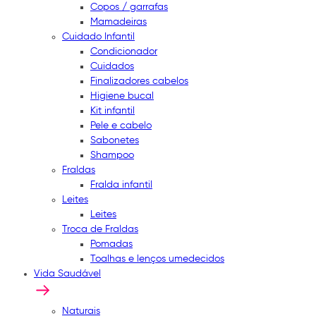
Copos / garrafas
Mamadeiras
Cuidado Infantil
Condicionador
Cuidados
Finalizadores cabelos
Higiene bucal
Kit infantil
Pele e cabelo
Sabonetes
Shampoo
Fraldas
Fralda infantil
Leites
Leites
Troca de Fraldas
Pomadas
Toalhas e lenços umedecidos
Vida Saudável
Naturais