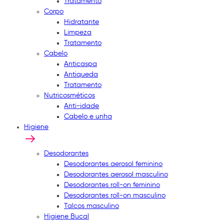
Tratamento
Corpo
Hidratante
Limpeza
Tratamento
Cabelo
Anticaspa
Antiqueda
Tratamento
Nutricosméticos
Anti-idade
Cabelo e unha
Higiene
Desodorantes
Desodorantes aerosol feminino
Desodorantes aerosol masculino
Desodorantes roll-on feminino
Desodorantes roll-on masculino
Talcos masculino
Higiene Bucal