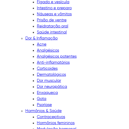
Fígado e vesícula
Intestino e preparo
Náuseas e vômitos
Prisão de ventre
Reidratação oral
Saúde intestinal
Dor & Inflamação
Acne
Analgésicos
Analgésicos potentes
Anti-inflamatórios
Corticoides
Dermatológicos
Dor muscular
Dor neuropática
Enxaqueca
Gota
Psoríase
Hormônios & Saúde
Contraceptivos
Hormônios femininos
Modulação hormonal