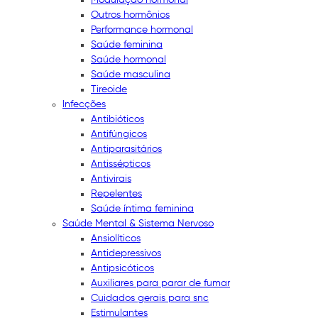
Outros hormônios
Performance hormonal
Saúde feminina
Saúde hormonal
Saúde masculina
Tireoide
Infecções
Antibióticos
Antifúngicos
Antiparasitários
Antissépticos
Antivirais
Repelentes
Saúde íntima feminina
Saúde Mental & Sistema Nervoso
Ansiolíticos
Antidepressivos
Antipsicóticos
Auxiliares para parar de fumar
Cuidados gerais para snc
Estimulantes