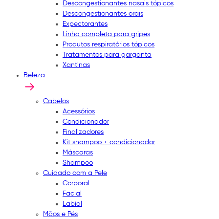
Descongestionantes nasais tópicos
Descongestionantes orais
Expectorantes
Linha completa para gripes
Produtos respiratórios tópicos
Tratamentos para garganta
Xantinas
Beleza
Cabelos
Acessórios
Condicionador
Finalizadores
Kit shampoo + condicionador
Máscaras
Shampoo
Cuidado com a Pele
Corporal
Facial
Labial
Mãos e Pés