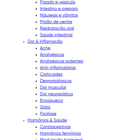
Fígado e vesícula
Intestino e preparo
Náuseas e vômitos
Prisão de ventre
Reidratação oral
Saúde intestinal
Dor & Inflamação
Acne
Analgésicos
Analgésicos potentes
Anti-inflamatórios
Corticoides
Dermatológicos
Dor muscular
Dor neuropática
Enxaqueca
Gota
Psoríase
Hormônios & Saúde
Contraceptivos
Hormônios femininos
Modulação hormonal