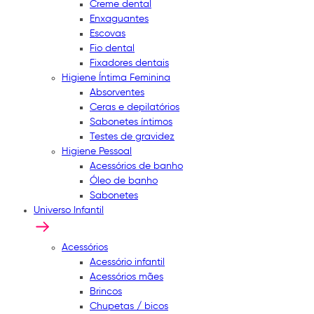
Creme dental
Enxaguantes
Escovas
Fio dental
Fixadores dentais
Higiene Íntima Feminina
Absorventes
Ceras e depilatórios
Sabonetes íntimos
Testes de gravidez
Higiene Pessoal
Acessórios de banho
Óleo de banho
Sabonetes
Universo Infantil
Acessórios
Acessório infantil
Acessórios mães
Brincos
Chupetas / bicos