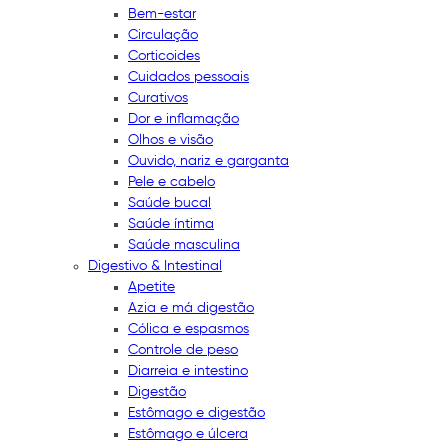
Bem-estar
Circulação
Corticoides
Cuidados pessoais
Curativos
Dor e inflamação
Olhos e visão
Ouvido, nariz e garganta
Pele e cabelo
Saúde bucal
Saúde íntima
Saúde masculina
Digestivo & Intestinal
Apetite
Azia e má digestão
Cólica e espasmos
Controle de peso
Diarreia e intestino
Digestão
Estômago e digestão
Estômago e úlcera