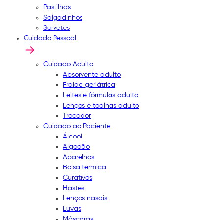
Pastilhas
Salgadinhos
Sorvetes
Cuidado Pessoal
Cuidado Adulto
Absorvente adulto
Fralda geriátrica
Leites e fórmulas adulto
Lenços e toalhas adulto
Trocador
Cuidado ao Paciente
Álcool
Algodão
Aparelhos
Bolsa térmica
Curativos
Hastes
Lenços nasais
Luvas
Máscaras