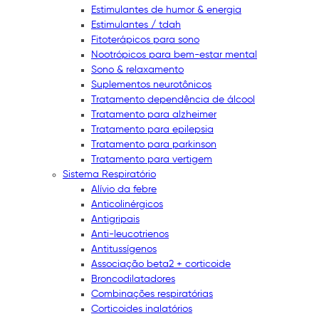
Estimulantes de humor & energia
Estimulantes / tdah
Fitoterápicos para sono
Nootrópicos para bem-estar mental
Sono & relaxamento
Suplementos neurotônicos
Tratamento dependência de álcool
Tratamento para alzheimer
Tratamento para epilepsia
Tratamento para parkinson
Tratamento para vertigem
Sistema Respiratório
Alívio da febre
Anticolinérgicos
Antigripais
Anti-leucotrienos
Antitussígenos
Associação beta2 + corticoide
Broncodilatadores
Combinações respiratórias
Corticoides inalatórios