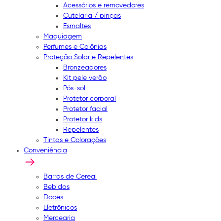
Acessórios e removedores
Cutelaria / pinças
Esmaltes
Maquiagem
Perfumes e Colônias
Proteção Solar e Repelentes
Bronzeadores
Kit pele verão
Pós-sol
Protetor corporal
Protetor facial
Protetor kids
Repelentes
Tintas e Colorações
Conveniência
Barras de Cereal
Bebidas
Doces
Eletrônicos
Mercearia