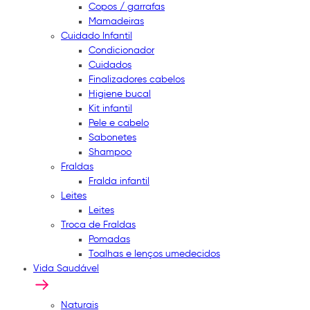
Copos / garrafas
Mamadeiras
Cuidado Infantil
Condicionador
Cuidados
Finalizadores cabelos
Higiene bucal
Kit infantil
Pele e cabelo
Sabonetes
Shampoo
Fraldas
Fralda infantil
Leites
Leites
Troca de Fraldas
Pomadas
Toalhas e lenços umedecidos
Vida Saudável
Naturais