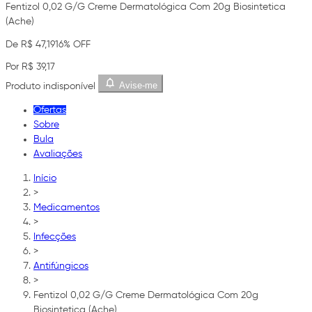
Fentizol 0,02 G/G Creme Dermatológica Com 20g Biosintetica
(Ache)
De R$ 47,19
16% OFF
Por R$ 39,17
Avise-me
Produto indisponível
Ofertas
Sobre
Bula
Avaliações
Início
>
Medicamentos
>
Infecções
>
Antifúngicos
>
Fentizol 0,02 G/G Creme Dermatológica Com 20g
Biosintetica (Ache)