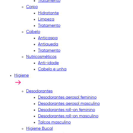
Tratamento
Corpo
Hidratante
Limpeza
Tratamento
Cabelo
Anticaspa
Antiqueda
Tratamento
Nutricosméticos
Anti-idade
Cabelo e unha
Higiene
Desodorantes
Desodorantes aerosol feminino
Desodorantes aerosol masculino
Desodorantes roll-on feminino
Desodorantes roll-on masculino
Talcos masculino
Higiene Bucal