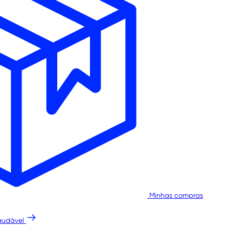
Minhas compras
audável