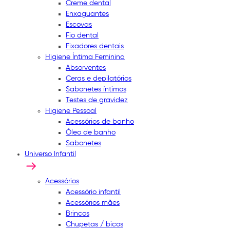
Creme dental
Enxaguantes
Escovas
Fio dental
Fixadores dentais
Higiene Íntima Feminina
Absorventes
Ceras e depilatórios
Sabonetes íntimos
Testes de gravidez
Higiene Pessoal
Acessórios de banho
Óleo de banho
Sabonetes
Universo Infantil
Acessórios
Acessório infantil
Acessórios mães
Brincos
Chupetas / bicos