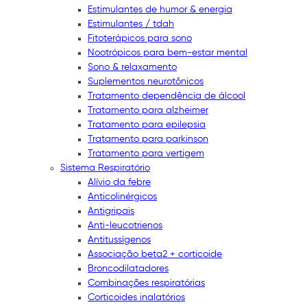
Estimulantes de humor & energia
Estimulantes / tdah
Fitoterápicos para sono
Nootrópicos para bem-estar mental
Sono & relaxamento
Suplementos neurotônicos
Tratamento dependência de álcool
Tratamento para alzheimer
Tratamento para epilepsia
Tratamento para parkinson
Tratamento para vertigem
Sistema Respiratório
Alívio da febre
Anticolinérgicos
Antigripais
Anti-leucotrienos
Antitussígenos
Associação beta2 + corticoide
Broncodilatadores
Combinações respiratórias
Corticoides inalatórios