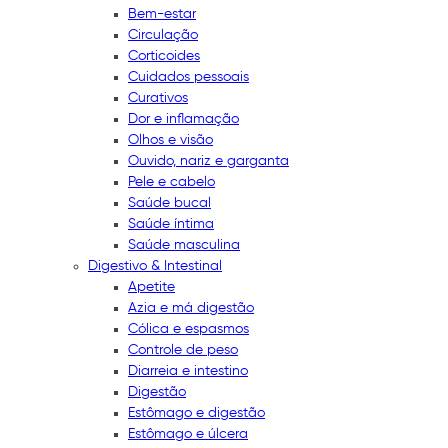
Bem-estar
Circulação
Corticoides
Cuidados pessoais
Curativos
Dor e inflamação
Olhos e visão
Ouvido, nariz e garganta
Pele e cabelo
Saúde bucal
Saúde íntima
Saúde masculina
Digestivo & Intestinal
Apetite
Azia e má digestão
Cólica e espasmos
Controle de peso
Diarreia e intestino
Digestão
Estômago e digestão
Estômago e úlcera