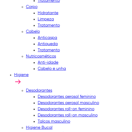
Tratamento
Corpo
Hidratante
Limpeza
Tratamento
Cabelo
Anticaspa
Antiqueda
Tratamento
Nutricosméticos
Anti-idade
Cabelo e unha
Higiene
Desodorantes
Desodorantes aerosol feminino
Desodorantes aerosol masculino
Desodorantes roll-on feminino
Desodorantes roll-on masculino
Talcos masculino
Higiene Bucal