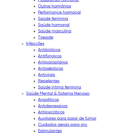
Outros hormônios
Performance hormonal
Saúde feminina
Saúde hormonal
Saúde masculina
Tireoide
Infecções
Antibióticos
Antifúngicos
Antiparasitários
Antissépticos
Antivirais
Repelentes
Saúde íntima feminina
Saúde Mental & Sistema Nervoso
Ansiolíticos
Antidepressivos
Antipsicóticos
Auxiliares para parar de fumar
Cuidados gerais para snc
Estimulantes