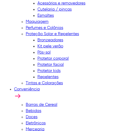
Acessórios e removedores
Cutelaria / pinças
Esmaltes
Maquiagem
Perfumes e Colônias
Proteção Solar e Repelentes
Bronzeadores
Kit pele verão
Pós-sol
Protetor corporal
Protetor facial
Protetor kids
Repelentes
Tintas e Colorações
Conveniência
Barras de Cereal
Bebidas
Doces
Eletrônicos
Mercearia