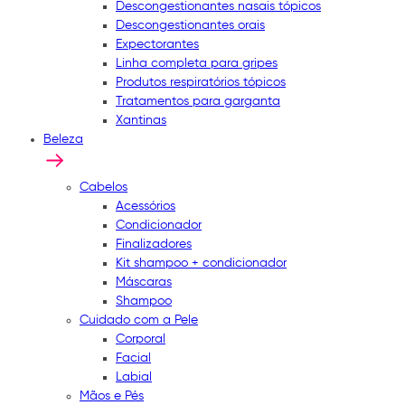
Descongestionantes nasais tópicos
Descongestionantes orais
Expectorantes
Linha completa para gripes
Produtos respiratórios tópicos
Tratamentos para garganta
Xantinas
Beleza
Cabelos
Acessórios
Condicionador
Finalizadores
Kit shampoo + condicionador
Máscaras
Shampoo
Cuidado com a Pele
Corporal
Facial
Labial
Mãos e Pés