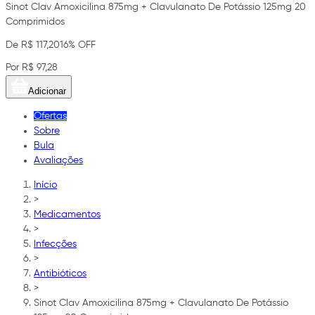
Sinot Clav Amoxicilina 875mg + Clavulanato De Potássio 125mg 20
Comprimidos
De R$ 117,20
16% OFF
Por R$ 97,28
Adicionar
Ofertas
Sobre
Bula
Avaliações
Início
>
Medicamentos
>
Infecções
>
Antibióticos
>
Sinot Clav Amoxicilina 875mg + Clavulanato De Potássio