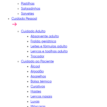
Pastilhas
Salgadinhos
Sorvetes
Cuidado Pessoal
Cuidado Adulto
Absorvente adulto
Fralda geriátrica
Leites e fórmulas adulto
Lenços e toalhas adulto
Trocador
Cuidado ao Paciente
Álcool
Algodão
Aparelhos
Bolsa térmica
Curativos
Hastes
Lenços nasais
Luvas
Máscaras