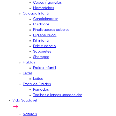
Copos / garrafas
Mamadeiras
Cuidado Infantil
Condicionador
Cuidados
Finalizadores cabelos
Higiene bucal
Kit infantil
Pele e cabelo
Sabonetes
Shampoo
Fraldas
Fralda infantil
Leites
Leites
Troca de Fraldas
Pomadas
Toalhas e lenços umedecidos
Vida Saudável
Naturais