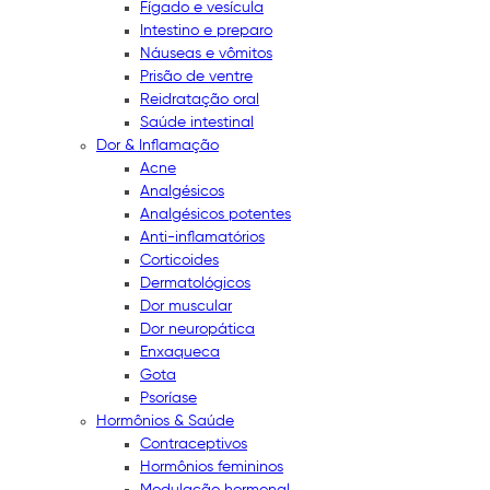
Fígado e vesícula
Intestino e preparo
Náuseas e vômitos
Prisão de ventre
Reidratação oral
Saúde intestinal
Dor & Inflamação
Acne
Analgésicos
Analgésicos potentes
Anti-inflamatórios
Corticoides
Dermatológicos
Dor muscular
Dor neuropática
Enxaqueca
Gota
Psoríase
Hormônios & Saúde
Contraceptivos
Hormônios femininos
Modulação hormonal