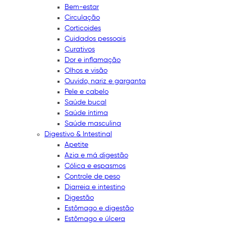
Bem-estar
Circulação
Corticoides
Cuidados pessoais
Curativos
Dor e inflamação
Olhos e visão
Ouvido, nariz e garganta
Pele e cabelo
Saúde bucal
Saúde íntima
Saúde masculina
Digestivo & Intestinal
Apetite
Azia e má digestão
Cólica e espasmos
Controle de peso
Diarreia e intestino
Digestão
Estômago e digestão
Estômago e úlcera