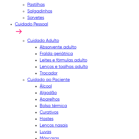
Pastilhas
Salgadinhos
Sorvetes
Cuidado Pessoal
Cuidado Adulto
Absorvente adulto
Fralda geriátrica
Leites e fórmulas adulto
Lenços e toalhas adulto
Trocador
Cuidado ao Paciente
Álcool
Algodão
Aparelhos
Bolsa térmica
Curativos
Hastes
Lenços nasais
Luvas
Máscaras