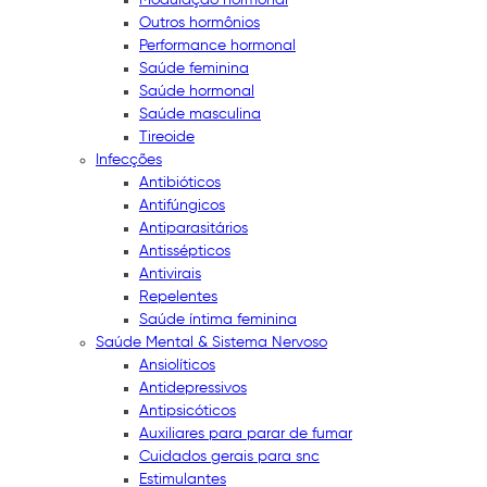
Outros hormônios
Performance hormonal
Saúde feminina
Saúde hormonal
Saúde masculina
Tireoide
Infecções
Antibióticos
Antifúngicos
Antiparasitários
Antissépticos
Antivirais
Repelentes
Saúde íntima feminina
Saúde Mental & Sistema Nervoso
Ansiolíticos
Antidepressivos
Antipsicóticos
Auxiliares para parar de fumar
Cuidados gerais para snc
Estimulantes