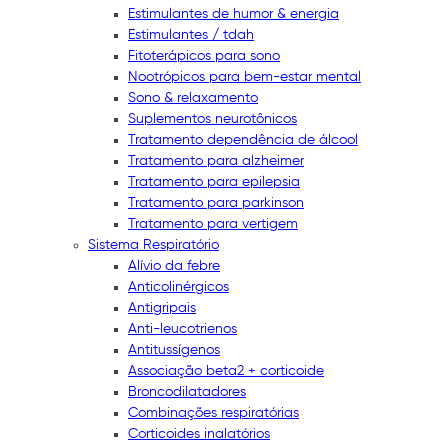
Estimulantes de humor & energia
Estimulantes / tdah
Fitoterápicos para sono
Nootrópicos para bem-estar mental
Sono & relaxamento
Suplementos neurotônicos
Tratamento dependência de álcool
Tratamento para alzheimer
Tratamento para epilepsia
Tratamento para parkinson
Tratamento para vertigem
Sistema Respiratório
Alívio da febre
Anticolinérgicos
Antigripais
Anti-leucotrienos
Antitussígenos
Associação beta2 + corticoide
Broncodilatadores
Combinações respiratórias
Corticoides inalatórios