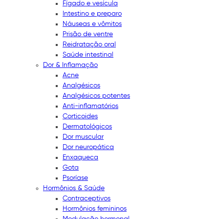
Fígado e vesícula
Intestino e preparo
Náuseas e vômitos
Prisão de ventre
Reidratação oral
Saúde intestinal
Dor & Inflamação
Acne
Analgésicos
Analgésicos potentes
Anti-inflamatórios
Corticoides
Dermatológicos
Dor muscular
Dor neuropática
Enxaqueca
Gota
Psoríase
Hormônios & Saúde
Contraceptivos
Hormônios femininos
Modulação hormonal