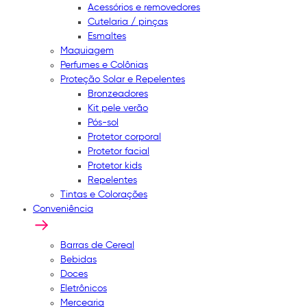
Acessórios e removedores
Cutelaria / pinças
Esmaltes
Maquiagem
Perfumes e Colônias
Proteção Solar e Repelentes
Bronzeadores
Kit pele verão
Pós-sol
Protetor corporal
Protetor facial
Protetor kids
Repelentes
Tintas e Colorações
Conveniência
Barras de Cereal
Bebidas
Doces
Eletrônicos
Mercearia