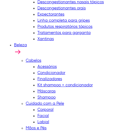
Descongestionantes nasais tópicos
Descongestionantes orais
Expectorantes
Linha completa para gripes
Produtos respiratórios tópicos
Tratamentos para garganta
Xantinas
Beleza
Cabelos
Acessórios
Condicionador
Finalizadores
Kit shampoo + condicionador
Máscaras
Shampoo
Cuidado com a Pele
Corporal
Facial
Labial
Mãos e Pés