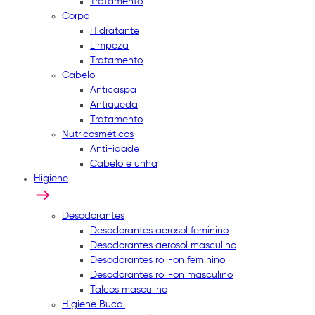
Tratamento
Corpo
Hidratante
Limpeza
Tratamento
Cabelo
Anticaspa
Antiqueda
Tratamento
Nutricosméticos
Anti-idade
Cabelo e unha
Higiene
Desodorantes
Desodorantes aerosol feminino
Desodorantes aerosol masculino
Desodorantes roll-on feminino
Desodorantes roll-on masculino
Talcos masculino
Higiene Bucal