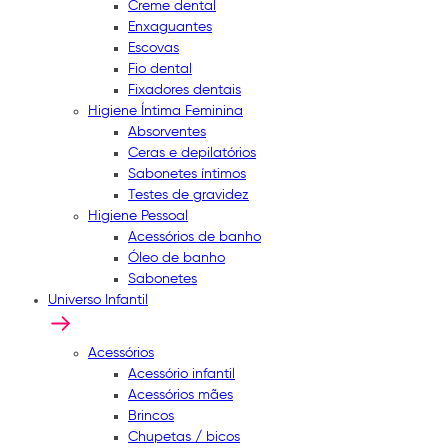
Creme dental
Enxaguantes
Escovas
Fio dental
Fixadores dentais
Higiene Íntima Feminina
Absorventes
Ceras e depilatórios
Sabonetes íntimos
Testes de gravidez
Higiene Pessoal
Acessórios de banho
Óleo de banho
Sabonetes
Universo Infantil
Acessórios
Acessório infantil
Acessórios mães
Brincos
Chupetas / bicos