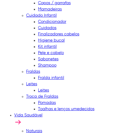
Copos / garrafas
Mamadeiras
Cuidado Infantil
Condicionador
Cuidados
Finalizadores cabelos
Higiene bucal
Kit infantil
Pele e cabelo
Sabonetes
Shampoo
Fraldas
Fralda infantil
Leites
Leites
Troca de Fraldas
Pomadas
Toalhas e lenços umedecidos
Vida Saudável
Naturais