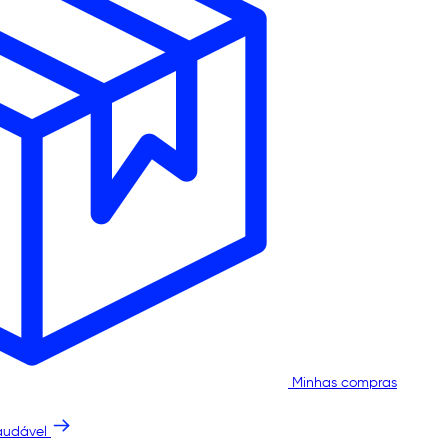
Minhas compras
audável