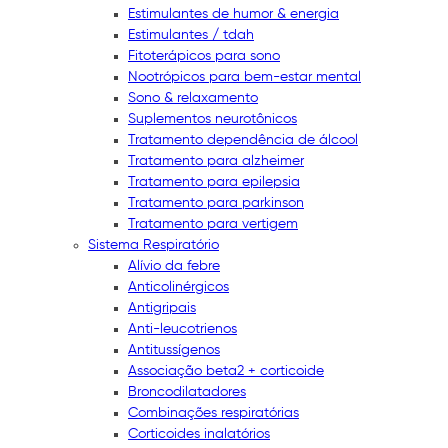
Estimulantes de humor & energia
Estimulantes / tdah
Fitoterápicos para sono
Nootrópicos para bem-estar mental
Sono & relaxamento
Suplementos neurotônicos
Tratamento dependência de álcool
Tratamento para alzheimer
Tratamento para epilepsia
Tratamento para parkinson
Tratamento para vertigem
Sistema Respiratório
Alívio da febre
Anticolinérgicos
Antigripais
Anti-leucotrienos
Antitussígenos
Associação beta2 + corticoide
Broncodilatadores
Combinações respiratórias
Corticoides inalatórios