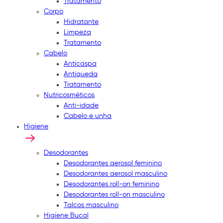
Tratamento
Corpo
Hidratante
Limpeza
Tratamento
Cabelo
Anticaspa
Antiqueda
Tratamento
Nutricosméticos
Anti-idade
Cabelo e unha
Higiene
Desodorantes
Desodorantes aerosol feminino
Desodorantes aerosol masculino
Desodorantes roll-on feminino
Desodorantes roll-on masculino
Talcos masculino
Higiene Bucal