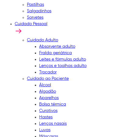
Pastilhas
Salgadinhos
Sorvetes
Cuidado Pessoal
Cuidado Adulto
Absorvente adulto
Fralda geriátrica
Leites e fórmulas adulto
Lenços e toalhas adulto
Trocador
Cuidado ao Paciente
Álcool
Algodão
Aparelhos
Bolsa térmica
Curativos
Hastes
Lenços nasais
Luvas
Máscaras