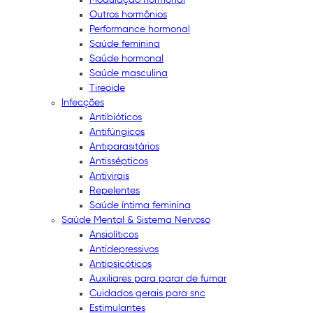
Outros hormônios
Performance hormonal
Saúde feminina
Saúde hormonal
Saúde masculina
Tireoide
Infecções
Antibióticos
Antifúngicos
Antiparasitários
Antissépticos
Antivirais
Repelentes
Saúde íntima feminina
Saúde Mental & Sistema Nervoso
Ansiolíticos
Antidepressivos
Antipsicóticos
Auxiliares para parar de fumar
Cuidados gerais para snc
Estimulantes