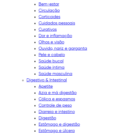
Bem-estar
Circulação
Corticoides
Cuidados pessoais
Curativos
Dor e inflamação
Olhos e visão
Ouvido, nariz e garganta
Pele e cabelo
Saúde bucal
Saúde íntima
Saúde masculina
Digestivo & Intestinal
Apetite
Azia e má digestão
Cólica e espasmos
Controle de peso
Diarreia e intestino
Digestão
Estômago e digestão
Estômago e úlcera