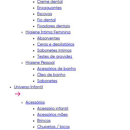
Creme dental
Enxaguantes
Escovas
Fio dental
Fixadores dentais
Higiene Íntima Feminina
Absorventes
Ceras e depilatórios
Sabonetes íntimos
Testes de gravidez
Higiene Pessoal
Acessórios de banho
Óleo de banho
Sabonetes
Universo Infantil
Acessórios
Acessório infantil
Acessórios mães
Brincos
Chupetas / bicos