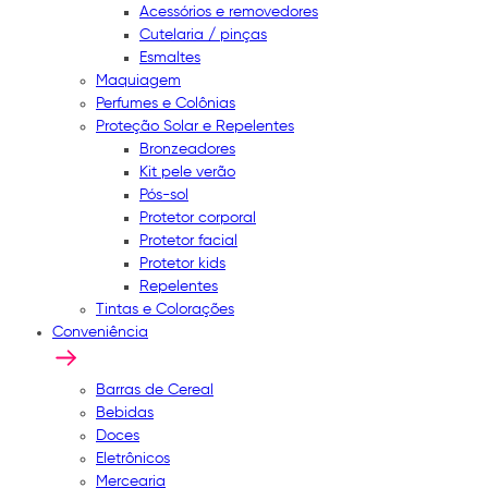
Acessórios e removedores
Cutelaria / pinças
Esmaltes
Maquiagem
Perfumes e Colônias
Proteção Solar e Repelentes
Bronzeadores
Kit pele verão
Pós-sol
Protetor corporal
Protetor facial
Protetor kids
Repelentes
Tintas e Colorações
Conveniência
Barras de Cereal
Bebidas
Doces
Eletrônicos
Mercearia