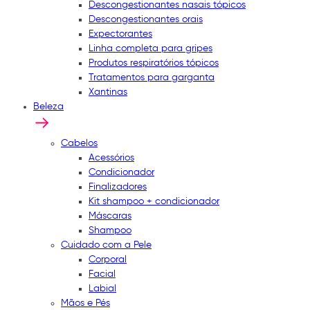
Descongestionantes nasais tópicos
Descongestionantes orais
Expectorantes
Linha completa para gripes
Produtos respiratórios tópicos
Tratamentos para garganta
Xantinas
Beleza
Cabelos
Acessórios
Condicionador
Finalizadores
Kit shampoo + condicionador
Máscaras
Shampoo
Cuidado com a Pele
Corporal
Facial
Labial
Mãos e Pés