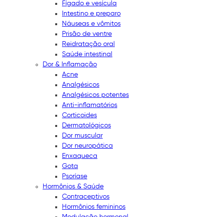
Fígado e vesícula
Intestino e preparo
Náuseas e vômitos
Prisão de ventre
Reidratação oral
Saúde intestinal
Dor & Inflamação
Acne
Analgésicos
Analgésicos potentes
Anti-inflamatórios
Corticoides
Dermatológicos
Dor muscular
Dor neuropática
Enxaqueca
Gota
Psoríase
Hormônios & Saúde
Contraceptivos
Hormônios femininos
Modulação hormonal