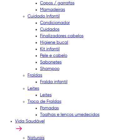
Copos / garrafas
Mamadeiras
Cuidado Infantil
Condicionador
Cuidados
Finalizadores cabelos
Higiene bucal
Kit infantil
Pele e cabelo
Sabonetes
Shampoo
Fraldas
Fralda infantil
Leites
Leites
Troca de Fraldas
Pomadas
Toalhas e lenços umedecidos
Vida Saudável
Naturais