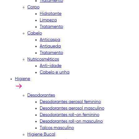
Tratamento
Corpo
Hidratante
Limpeza
Tratamento
Cabelo
Anticaspa
Antiqueda
Tratamento
Nutricosméticos
Anti-idade
Cabelo e unha
Higiene
Desodorantes
Desodorantes aerosol feminino
Desodorantes aerosol masculino
Desodorantes roll-on feminino
Desodorantes roll-on masculino
Talcos masculino
Higiene Bucal