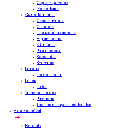
Copos / garrafas
Mamadeiras
Cuidado Infantil
Condicionador
Cuidados
Finalizadores cabelos
Higiene bucal
Kit infantil
Pele e cabelo
Sabonetes
Shampoo
Fraldas
Fralda infantil
Leites
Leites
Troca de Fraldas
Pomadas
Toalhas e lenços umedecidos
Vida Saudável
Naturais