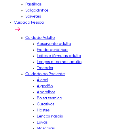
Pastilhas
Salgadinhos
Sorvetes
Cuidado Pessoal
Cuidado Adulto
Absorvente adulto
Fralda geriátrica
Leites e fórmulas adulto
Lenços e toalhas adulto
Trocador
Cuidado ao Paciente
Álcool
Algodão
Aparelhos
Bolsa térmica
Curativos
Hastes
Lenços nasais
Luvas
Máscaras