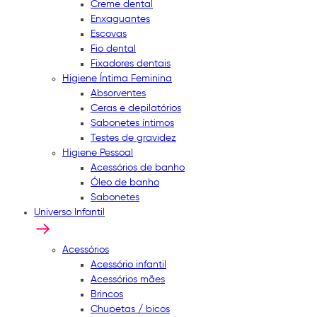
Creme dental
Enxaguantes
Escovas
Fio dental
Fixadores dentais
Higiene Íntima Feminina
Absorventes
Ceras e depilatórios
Sabonetes íntimos
Testes de gravidez
Higiene Pessoal
Acessórios de banho
Óleo de banho
Sabonetes
Universo Infantil
Acessórios
Acessório infantil
Acessórios mães
Brincos
Chupetas / bicos