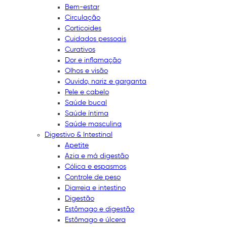
Bem-estar
Circulação
Corticoides
Cuidados pessoais
Curativos
Dor e inflamação
Olhos e visão
Ouvido, nariz e garganta
Pele e cabelo
Saúde bucal
Saúde íntima
Saúde masculina
Digestivo & Intestinal
Apetite
Azia e má digestão
Cólica e espasmos
Controle de peso
Diarreia e intestino
Digestão
Estômago e digestão
Estômago e úlcera