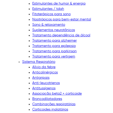
Estimulantes de humor & energia
Estimulantes / tdah
Fitoterápicos para sono
Nootrópicos para bem-estar mental
Sono & relaxamento
Suplementos neurotônicos
Tratamento dependência de álcool
Tratamento para alzheimer
Tratamento para epilepsia
Tratamento para parkinson
Tratamento para vertigem
Sistema Respiratório
Alívio da febre
Anticolinérgicos
Antigripais
Anti-leucotrienos
Antitussígenos
Associação beta2 + corticoide
Broncodilatadores
Combinações respiratórias
Corticoides inalatórios