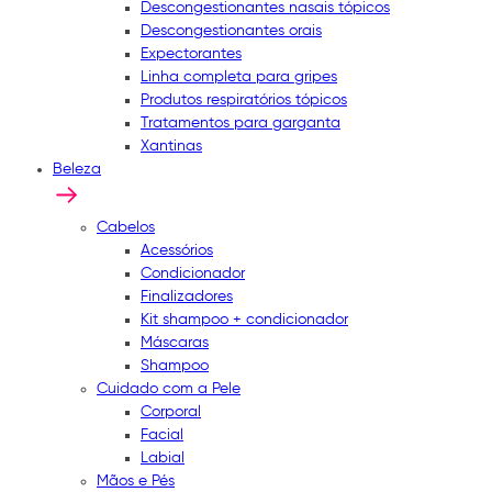
Descongestionantes nasais tópicos
Descongestionantes orais
Expectorantes
Linha completa para gripes
Produtos respiratórios tópicos
Tratamentos para garganta
Xantinas
Beleza
Cabelos
Acessórios
Condicionador
Finalizadores
Kit shampoo + condicionador
Máscaras
Shampoo
Cuidado com a Pele
Corporal
Facial
Labial
Mãos e Pés