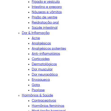
Fígado e vesícula
Intestino e preparo
Náuseas e vômitos
Prisão de ventre
Reidratação oral
Saúde intestinal
Dor & Inflamação
Acne
Analgésicos
Analgésicos potentes
Anti-inflamatórios
Corticoides
Dermatológicos
Dor muscular
Dor neuropática
Enxaqueca
Gota
Psoríase
Hormônios & Saúde
Contraceptivos
Hormônios femininos
Modulação hormonal