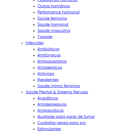
Outros hormônios
Performance hormonal
Saúde feminina
Saúde hormonal
Saúde masculina
Tireoide
Infecções
Antibióticos
Antifúngicos
Antiparasitários
Antissépticos
Antivirais
Repelentes
Saúde íntima feminina
Saúde Mental & Sistema Nervoso
Ansiolíticos
Antidepressivos
Antipsicóticos
Auxiliares para parar de fumar
Cuidados gerais para snc
Estimulantes