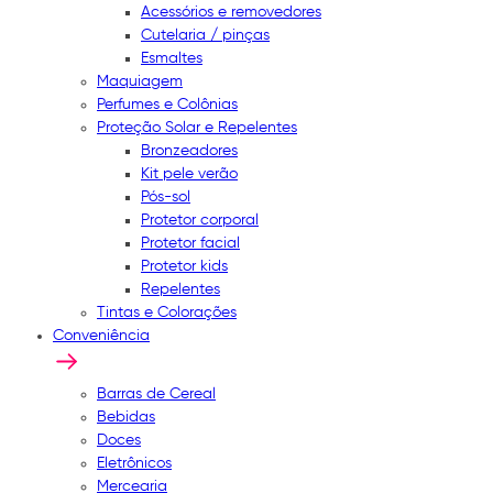
Acessórios e removedores
Cutelaria / pinças
Esmaltes
Maquiagem
Perfumes e Colônias
Proteção Solar e Repelentes
Bronzeadores
Kit pele verão
Pós-sol
Protetor corporal
Protetor facial
Protetor kids
Repelentes
Tintas e Colorações
Conveniência
Barras de Cereal
Bebidas
Doces
Eletrônicos
Mercearia