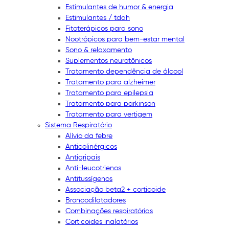
Estimulantes de humor & energia
Estimulantes / tdah
Fitoterápicos para sono
Nootrópicos para bem-estar mental
Sono & relaxamento
Suplementos neurotônicos
Tratamento dependência de álcool
Tratamento para alzheimer
Tratamento para epilepsia
Tratamento para parkinson
Tratamento para vertigem
Sistema Respiratório
Alívio da febre
Anticolinérgicos
Antigripais
Anti-leucotrienos
Antitussígenos
Associação beta2 + corticoide
Broncodilatadores
Combinações respiratórias
Corticoides inalatórios