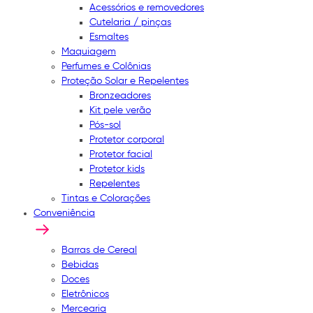
Acessórios e removedores
Cutelaria / pinças
Esmaltes
Maquiagem
Perfumes e Colônias
Proteção Solar e Repelentes
Bronzeadores
Kit pele verão
Pós-sol
Protetor corporal
Protetor facial
Protetor kids
Repelentes
Tintas e Colorações
Conveniência
Barras de Cereal
Bebidas
Doces
Eletrônicos
Mercearia