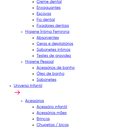
Creme dental
Enxaguantes
Escovas
Fio dental
Fixadores dentais
Higiene Íntima Feminina
Absorventes
Ceras e depilatórios
Sabonetes íntimos
Testes de gravidez
Higiene Pessoal
Acessórios de banho
Óleo de banho
Sabonetes
Universo Infantil
Acessórios
Acessório infantil
Acessórios mães
Brincos
Chupetas / bicos