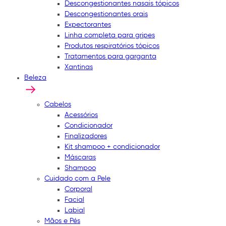
Descongestionantes nasais tópicos
Descongestionantes orais
Expectorantes
Linha completa para gripes
Produtos respiratórios tópicos
Tratamentos para garganta
Xantinas
Beleza
Cabelos
Acessórios
Condicionador
Finalizadores
Kit shampoo + condicionador
Máscaras
Shampoo
Cuidado com a Pele
Corporal
Facial
Labial
Mãos e Pés