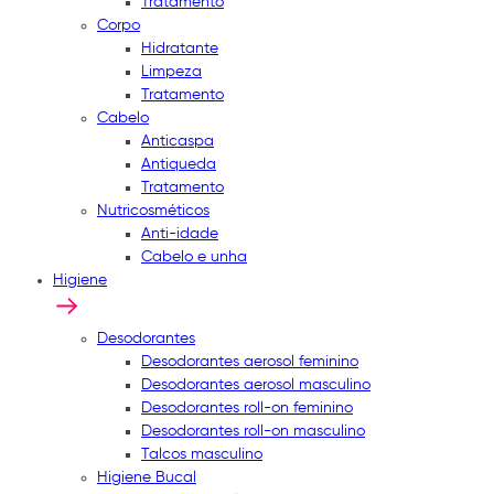
Tratamento
Corpo
Hidratante
Limpeza
Tratamento
Cabelo
Anticaspa
Antiqueda
Tratamento
Nutricosméticos
Anti-idade
Cabelo e unha
Higiene
Desodorantes
Desodorantes aerosol feminino
Desodorantes aerosol masculino
Desodorantes roll-on feminino
Desodorantes roll-on masculino
Talcos masculino
Higiene Bucal