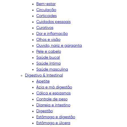
Bem-estar
Circulação
Corticoides
Cuidados pessoais
Curativos
Dor e inflamação
Olhos e visão
Ouvido, nariz e garganta
Pele e cabelo
Saúde bucal
Saúde íntima
Saúde masculina
Digestivo & Intestinal
Apetite
Azia e má digestão
Cólica e espasmos
Controle de peso
Diarreia e intestino
Digestão
Estômago e digestão
Estômago e úlcera