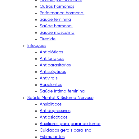
Outros hormônios
Performance hormonal
Saúde feminina
Saúde hormonal
Saúde masculina
Tireoide
Infecções
Antibióticos
Antifúngicos
Antiparasitários
Antissépticos
Antivirais
Repelentes
Saúde íntima feminina
Saúde Mental & Sistema Nervoso
Ansiolíticos
Antidepressivos
Antipsicóticos
Auxiliares para parar de fumar
Cuidados gerais para snc
Estimulantes