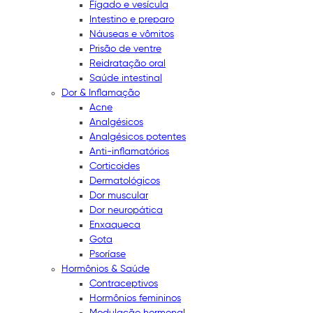
Fígado e vesícula
Intestino e preparo
Náuseas e vômitos
Prisão de ventre
Reidratação oral
Saúde intestinal
Dor & Inflamação
Acne
Analgésicos
Analgésicos potentes
Anti-inflamatórios
Corticoides
Dermatológicos
Dor muscular
Dor neuropática
Enxaqueca
Gota
Psoríase
Hormônios & Saúde
Contraceptivos
Hormônios femininos
Modulação hormonal