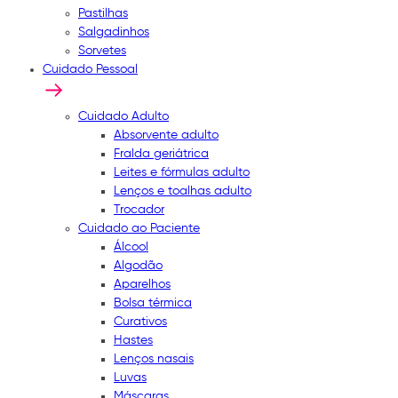
Pastilhas
Salgadinhos
Sorvetes
Cuidado Pessoal
Cuidado Adulto
Absorvente adulto
Fralda geriátrica
Leites e fórmulas adulto
Lenços e toalhas adulto
Trocador
Cuidado ao Paciente
Álcool
Algodão
Aparelhos
Bolsa térmica
Curativos
Hastes
Lenços nasais
Luvas
Máscaras