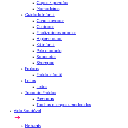
Copos / garrafas
Mamadeiras
Cuidado Infantil
Condicionador
Cuidados
Finalizadores cabelos
Higiene bucal
Kit infantil
Pele e cabelo
Sabonetes
Shampoo
Fraldas
Fralda infantil
Leites
Leites
Troca de Fraldas
Pomadas
Toalhas e lenços umedecidos
Vida Saudável
Naturais