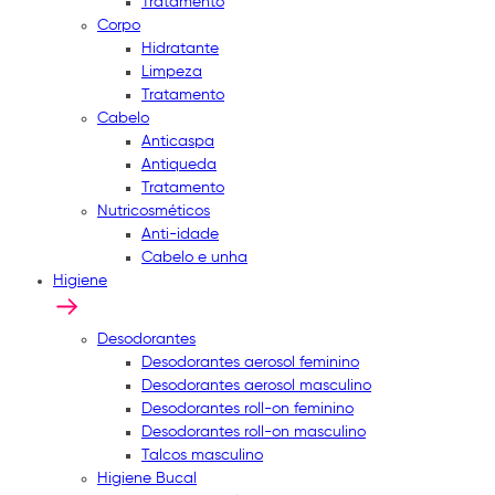
Tratamento
Corpo
Hidratante
Limpeza
Tratamento
Cabelo
Anticaspa
Antiqueda
Tratamento
Nutricosméticos
Anti-idade
Cabelo e unha
Higiene
Desodorantes
Desodorantes aerosol feminino
Desodorantes aerosol masculino
Desodorantes roll-on feminino
Desodorantes roll-on masculino
Talcos masculino
Higiene Bucal