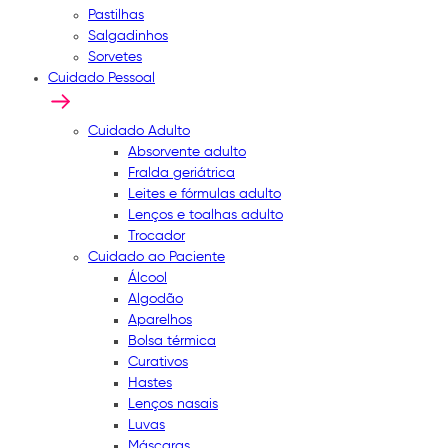
Pastilhas
Salgadinhos
Sorvetes
Cuidado Pessoal
Cuidado Adulto
Absorvente adulto
Fralda geriátrica
Leites e fórmulas adulto
Lenços e toalhas adulto
Trocador
Cuidado ao Paciente
Álcool
Algodão
Aparelhos
Bolsa térmica
Curativos
Hastes
Lenços nasais
Luvas
Máscaras