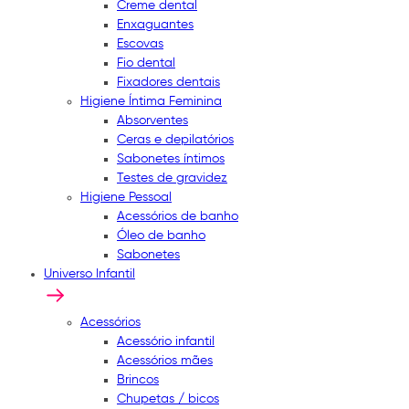
Creme dental
Enxaguantes
Escovas
Fio dental
Fixadores dentais
Higiene Íntima Feminina
Absorventes
Ceras e depilatórios
Sabonetes íntimos
Testes de gravidez
Higiene Pessoal
Acessórios de banho
Óleo de banho
Sabonetes
Universo Infantil
Acessórios
Acessório infantil
Acessórios mães
Brincos
Chupetas / bicos