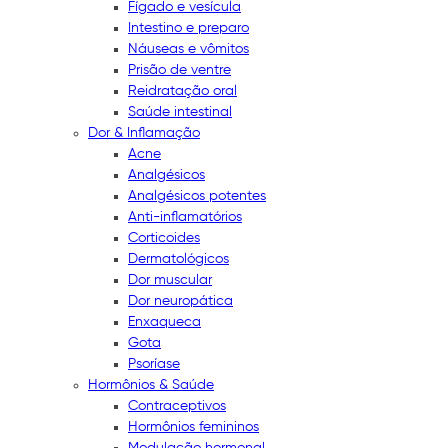
Fígado e vesícula
Intestino e preparo
Náuseas e vômitos
Prisão de ventre
Reidratação oral
Saúde intestinal
Dor & Inflamação
Acne
Analgésicos
Analgésicos potentes
Anti-inflamatórios
Corticoides
Dermatológicos
Dor muscular
Dor neuropática
Enxaqueca
Gota
Psoríase
Hormônios & Saúde
Contraceptivos
Hormônios femininos
Modulação hormonal