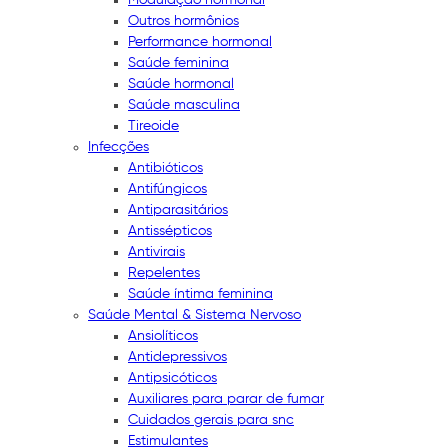
Outros hormônios
Performance hormonal
Saúde feminina
Saúde hormonal
Saúde masculina
Tireoide
Infecções
Antibióticos
Antifúngicos
Antiparasitários
Antissépticos
Antivirais
Repelentes
Saúde íntima feminina
Saúde Mental & Sistema Nervoso
Ansiolíticos
Antidepressivos
Antipsicóticos
Auxiliares para parar de fumar
Cuidados gerais para snc
Estimulantes