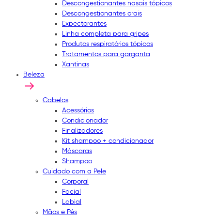
Descongestionantes nasais tópicos
Descongestionantes orais
Expectorantes
Linha completa para gripes
Produtos respiratórios tópicos
Tratamentos para garganta
Xantinas
Beleza
Cabelos
Acessórios
Condicionador
Finalizadores
Kit shampoo + condicionador
Máscaras
Shampoo
Cuidado com a Pele
Corporal
Facial
Labial
Mãos e Pés