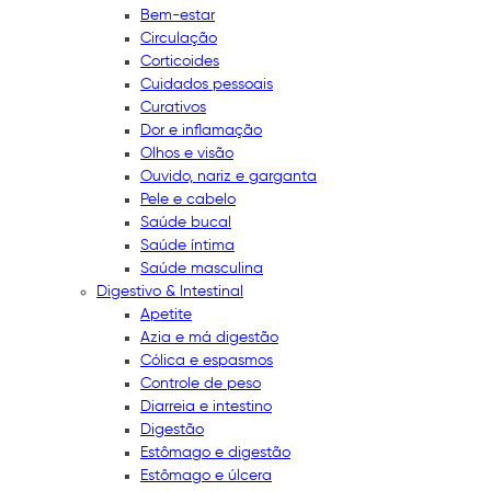
Bem-estar
Circulação
Corticoides
Cuidados pessoais
Curativos
Dor e inflamação
Olhos e visão
Ouvido, nariz e garganta
Pele e cabelo
Saúde bucal
Saúde íntima
Saúde masculina
Digestivo & Intestinal
Apetite
Azia e má digestão
Cólica e espasmos
Controle de peso
Diarreia e intestino
Digestão
Estômago e digestão
Estômago e úlcera