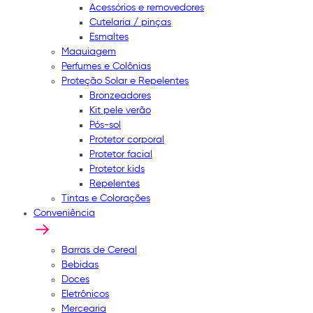
Acessórios e removedores
Cutelaria / pinças
Esmaltes
Maquiagem
Perfumes e Colônias
Proteção Solar e Repelentes
Bronzeadores
Kit pele verão
Pós-sol
Protetor corporal
Protetor facial
Protetor kids
Repelentes
Tintas e Colorações
Conveniência
Barras de Cereal
Bebidas
Doces
Eletrônicos
Mercearia