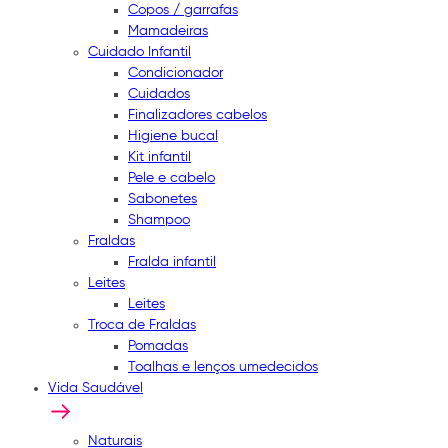
Copos / garrafas
Mamadeiras
Cuidado Infantil
Condicionador
Cuidados
Finalizadores cabelos
Higiene bucal
Kit infantil
Pele e cabelo
Sabonetes
Shampoo
Fraldas
Fralda infantil
Leites
Leites
Troca de Fraldas
Pomadas
Toalhas e lenços umedecidos
Vida Saudável
Naturais